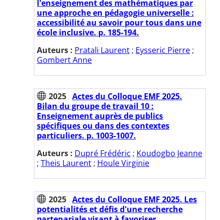
l'enseignement des mathématiques par
une approche en pédagogie universelle :
accessibilité au savoir pour tous dans une
école inclusive. p. 185-194.
Auteurs :
Pratali Laurent
;
Eysseric Pierre
;
Gombert Anne
2025
Actes du Colloque EMF 2025.
Bilan du groupe de travail 10 :
Enseignement auprès de publics
spécifiques ou dans des contextes
particuliers. p. 1003-1007.
Auteurs :
Dupré Frédéric
;
Koudogbo Jeanne
;
Theis Laurent
;
Houle Virginie
2025
Actes du Colloque EMF 2025. Les
potentialités et défis d'une recherche
partenariale visant à favoriser