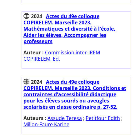
2024
Actes du 49e colloque
COPIRELEM. Marseille 2023.
Mathématiques et diversité à l'école,
Aider les élèves, Accompagner les
professeurs
Auteur :
Commission inter-IREM
COPIRELEM. Ed.
2024
Actes du 49e colloque
COPIRELEM. Marseille 2023. Conditions et
contraintes d'accessibilité didactique
pour les élèves sourds ou aveugles
scolarisés en classe ordinaire p. 27-52.
Auteurs :
Assude Teresa
;
Petitfour Edith
;
Millon-Faure Karine