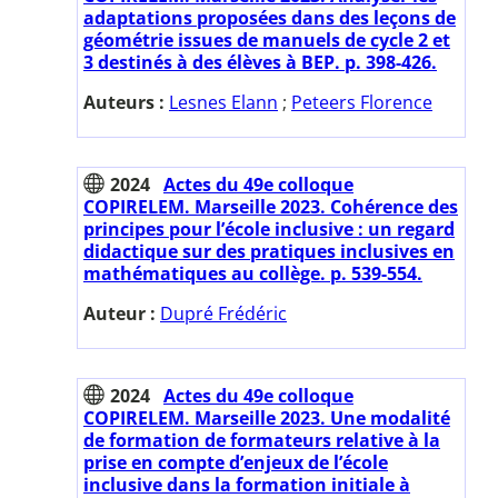
adaptations proposées dans des leçons de
géométrie issues de manuels de cycle 2 et
3 destinés à des élèves à BEP. p. 398-426.
Auteurs :
Lesnes Elann
;
Peteers Florence
2024
Actes du 49e colloque
COPIRELEM. Marseille 2023. Cohérence des
principes pour l’école inclusive : un regard
didactique sur des pratiques inclusives en
mathématiques au collège. p. 539-554.
Auteur :
Dupré Frédéric
2024
Actes du 49e colloque
COPIRELEM. Marseille 2023. Une modalité
de formation de formateurs relative à la
prise en compte d’enjeux de l’école
inclusive dans la formation initiale à