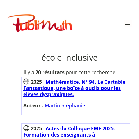
Aller
au
Publimath
contenu
école inclusive
Il y a
20 résultats
pour cette recherche
2025
Mathématice. N° 94. Le Cartable
Fantastique, une boîte à outils pour les
élèves dyspraxiques.
Auteur :
Martin Stéphanie
2025
Actes du Colloque EMF 2025.
Formation des enseignants à