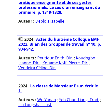
pratique enseignante et de ses gestes
professionnels. Le cas d'un enseignant du
primaire. p. 1319-1328.
Auteur :
Deblois Isabelle
2024
Actes du huitième Colloque EMF
2022. Bilan des Groupes de travail n° 10. p.
934-942.
Auteurs :
Petitfour Edith. Dir.
;
Koudogbo
Jeanne. Dir.
;
Kouamé Koffi Pierre. Dir.
;
Vendeira Céline. Dir.
2024
La classe de Monsieur Brun écrit le
1.
Auteurs :
Wu Yanan
;
Yeh Chun-Liang. Trad.
;
Liu Longsha. Illust.