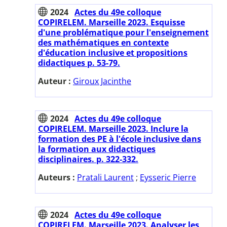
2024
Actes du 49e colloque
COPIRELEM. Marseille 2023. Esquisse
d'une problématique pour l'enseignement
des mathématiques en contexte
d'éducation inclusive et propositions
didactiques p. 53-79.
Auteur :
Giroux Jacinthe
2024
Actes du 49e colloque
COPIRELEM. Marseille 2023. Inclure la
formation des PE à l'école inclusive dans
la formation aux didactiques
disciplinaires. p. 322-332.
Auteurs :
Pratali Laurent
;
Eysseric Pierre
2024
Actes du 49e colloque
COPIRELEM. Marseille 2023. Analyser les