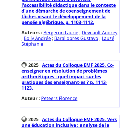
l'accessibilité didactique dans le contexte
d'une démarche de coenseignement de
tâches visant le développement de la
pensée algébrique. p. 1103-1112.
Auteurs :
Bergeron Laurie
;
Deveault Audrey
;
Boily Andrée
;
Barallobres Gustavo
;
Lauzé
Stéphanie
2025
Actes du Colloque EMF 2025. Co-
enseigner en résolution de problèmes
arithmétiques : quel impact sur les
pratiques des enseignant·es ? p. 1113-
1123.
Auteur :
Peteers Florence
2025
Actes du Colloque EMF 2025. Vers
une éducation inclusive : analyse de la