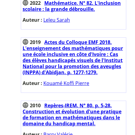
2022
Mathématice. N° 82. L'inclusion
scolaire : la grande débrouille.
Auteur :
Leleu Sarah
2019
Actes du Colloque EMF 2018.
L'enseignement des mathématiques pour
une école inclusive en côte d'Ivoire : Cas
des élèves handicapés visuels de l'Institut
National pour la promotion des aveugles
(INPPA) d'Abidjan. p. 1277-1279.
Auteur :
Kouamé Koffi Pierre
2010
Repères-IREM. N° 80. p. 5-28.
Construction et évolution d'une pratique
de formation en mathématiques dans le
domaine du handicap mental.
Auteur :
Barry Valérie