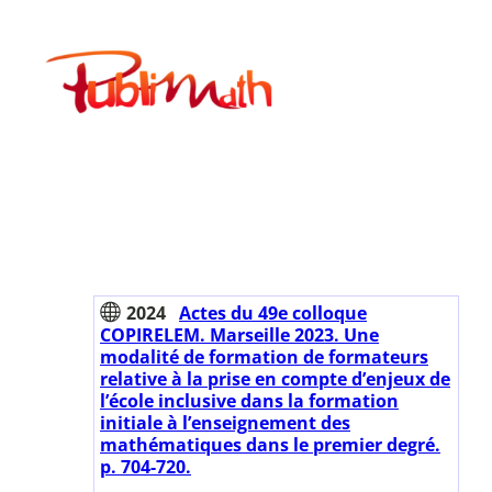
Aller
au
Publimath
contenu
2024
Actes du 49e colloque
COPIRELEM. Marseille 2023. Une
modalité de formation de formateurs
relative à la prise en compte d’enjeux de
l’école inclusive dans la formation
initiale à l’enseignement des
mathématiques dans le premier degré.
p. 704-720.