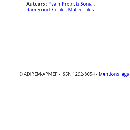
Auteurs :
Yvain-Prébiski Sonia
;
Ramecourt Cécile
;
Muller Giles
© ADIREM-APMEP - ISSN 1292-8054 -
Mentions léga