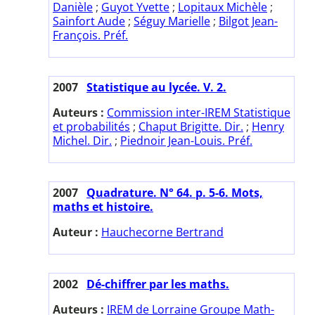
Danièle
;
Guyot Yvette
;
Lopitaux Michèle
;
Sainfort Aude
;
Séguy Marielle
;
Bilgot Jean-
François. Préf.
2007
Statistique au lycée. V. 2.
Auteurs :
Commission inter-IREM Statistique
et probabilités
;
Chaput Brigitte. Dir.
;
Henry
Michel. Dir.
;
Piednoir Jean-Louis. Préf.
2007
Quadrature. N° 64. p. 5-6. Mots,
maths et histoire.
Auteur :
Hauchecorne Bertrand
2002
Dé-chiffrer par les maths.
Auteurs :
IREM de Lorraine Groupe Math-