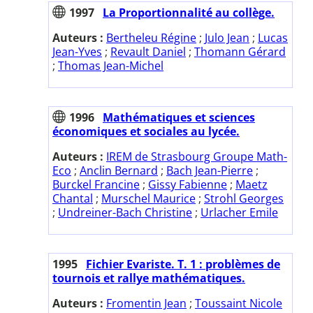
1997
La Proportionnalité au collège.
Auteurs :
Bertheleu Régine
;
Julo Jean
;
Lucas
Jean-Yves
;
Revault Daniel
;
Thomann Gérard
;
Thomas Jean-Michel
1996
Mathématiques et sciences
économiques et sociales au lycée.
Auteurs :
IREM de Strasbourg Groupe Math-
Eco
;
Anclin Bernard
;
Bach Jean-Pierre
;
Burckel Francine
;
Gissy Fabienne
;
Maetz
Chantal
;
Murschel Maurice
;
Strohl Georges
;
Undreiner-Bach Christine
;
Urlacher Emile
1995
Fichier Evariste. T. 1 : problèmes de
tournois et rallye mathématiques.
Auteurs :
Fromentin Jean
;
Toussaint Nicole