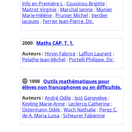
Info en Première L
;
Cousinou Brigitte
;
Maitrot Virginie
;
Marchal Janine
;
Munier
Marie-Hélène
;
Prunier Michel
;
Verdier
Jacques
;
Ferrier Jean-Pierre. Dir.
2000
Maths CAP. T. 1.
Auteurs :
Hirvin Fabrice
;
Laffon Laurent
;
Pelathe Jean-Michel
;
Portelli Philippe. Dir.
1998
Outils mathématiques pour
élèves non francophones ou en difficultés.
Auteurs :
André Odile
;
Jost Geneviève
;
Keyling Marie-Anne
;
Leclercq Catherine
;
Ostermann Odile
;
Wach Nathalie
;
Perez C.
de A. Maria Luisa
;
Scheurer Fabienne