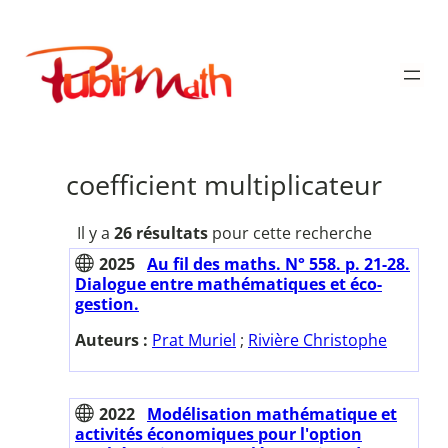
Aller
au
Publimath
contenu
coefficient multiplicateur
Il y a
26 résultats
pour cette recherche
2025
Au fil des maths. N° 558. p. 21-28.
Dialogue entre mathématiques et éco-
gestion.
Auteurs :
Prat Muriel
;
Rivière Christophe
2022
Modélisation mathématique et
activités économiques pour l'option