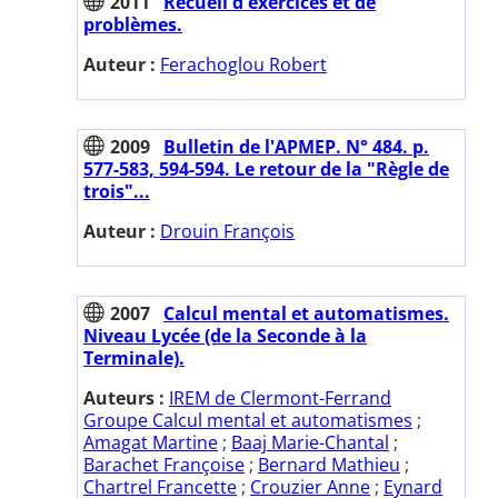
2011
Recueil d'exercices et de
problèmes.
Auteur :
Ferachoglou Robert
2009
Bulletin de l'APMEP. N° 484. p.
577-583, 594-594. Le retour de la "Règle de
trois"...
Auteur :
Drouin François
2007
Calcul mental et automatismes.
Niveau Lycée (de la Seconde à la
Terminale).
Auteurs :
IREM de Clermont-Ferrand
Groupe Calcul mental et automatismes
;
Amagat Martine
;
Baaj Marie-Chantal
;
Barachet Françoise
;
Bernard Mathieu
;
Chartrel Francette
;
Crouzier Anne
;
Eynard