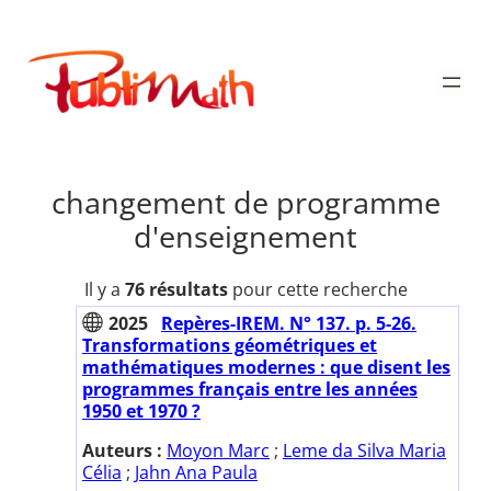
Aller
au
Publimath
contenu
changement de programme
d'enseignement
Il y a
76 résultats
pour cette recherche
2025
Repères-IREM. N° 137. p. 5-26.
Transformations géométriques et
mathématiques modernes : que disent les
programmes français entre les années
1950 et 1970 ?
Auteurs :
Moyon Marc
;
Leme da Silva Maria
Célia
;
Jahn Ana Paula