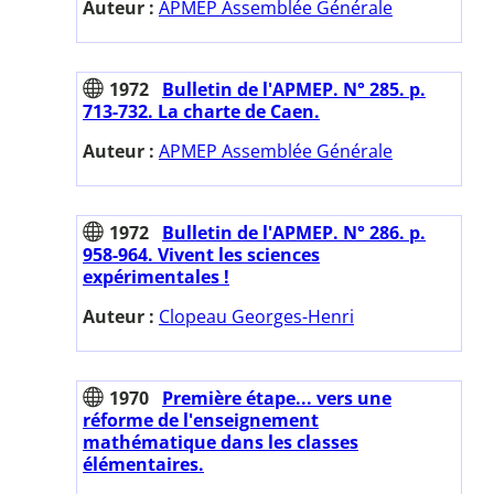
Auteur :
APMEP Assemblée Générale
1972
Bulletin de l'APMEP. N° 285. p.
713-732. La charte de Caen.
Auteur :
APMEP Assemblée Générale
1972
Bulletin de l'APMEP. N° 286. p.
958-964. Vivent les sciences
expérimentales !
Auteur :
Clopeau Georges-Henri
1970
Première étape... vers une
réforme de l'enseignement
mathématique dans les classes
élémentaires.