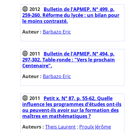
2012
Bulletin de l'APMEP. N° 499. p.
259-260. Réforme du lycée : un bilan pour
le moins contrasté.
Auteur :
Barbazo Eric
2011
Bulletin de l'APMEP. N° 494. p.
297-302. Table-ronde : "Vers le prochain
Centenaire".
Auteur :
Barbazo Eric
2011
Petit x. N° 87. p. 55-62. Quelle
influence les programmes d'études ont-ils
ou peuvent-ils avoir sur la formation des
maîtres en mathématiques ?
Auteurs :
Theis Laurent
;
Proulx Jérôme