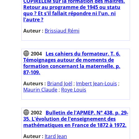
COPIRELEM sur la formation des maîtres.
Retour au programme de 1945 ou statu
quo ? Et s'il fallait répondre ni l'un, ni
l'autre ?
Auteur :
Brissiaud Rémi
2004
Les cahiers du formateur. T. 6.
Témoignages autour de moments de
formation concernant la maternelle. p.
87-109.
Auteurs :
Briand Joël
;
Imbert Jean-Louis
;
Maurin Claude
;
Roye Louis
2002
Bulletin de l'APMEP. N° 438. p. 29-
35. L'évolution de l'enseignement des
mathématiques en France de 1872 à 1972.
Auteur :
Itard Jean