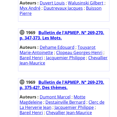
Auteurs :
Duvert Louis
;
Walusinski Gilbert
;
Myx André
;
Dautrevaux Jacques
;
Buisson
Pierre
1969
Bulletin de l'APMEP. N° 269-270.
p. 347-373. Les Mots.
Auteurs :
Dehame Edouard
;
Touyarot
Marie-Antoinette
;
Clopeau Georges-Henri
;
Bareil Henri
;
Jacquemier Philippe
;
Chevallier
Jean-Maurice
1969
Bulletin de l'APMEP. N° 269-270.
p. 375-42?. Des thèmes.
Auteurs :
Dumont Marcel
;
Motte
Magdeleine
;
Destainville Bernard
;
Clerc de
La Herverie Jean
;
Jacquemier Philippe
;
Bareil Henri
;
Chevallier Jean-Maurice