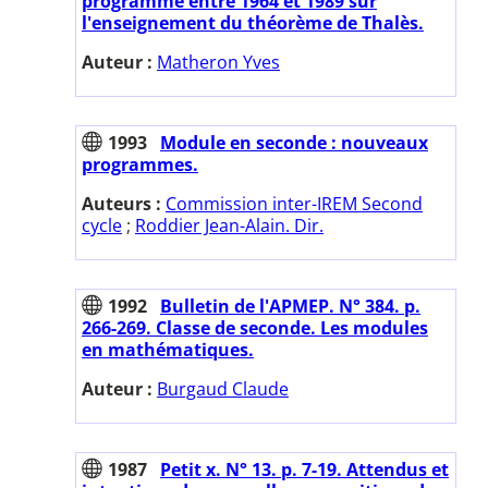
programme entre 1964 et 1989 sur
l'enseignement du théorème de Thalès.
Auteur :
Matheron Yves
1993
Module en seconde : nouveaux
programmes.
Auteurs :
Commission inter-IREM Second
cycle
;
Roddier Jean-Alain. Dir.
1992
Bulletin de l'APMEP. N° 384. p.
266-269. Classe de seconde. Les modules
en mathématiques.
Auteur :
Burgaud Claude
1987
Petit x. N° 13. p. 7-19. Attendus et