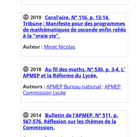
2019
Corol'aire. N° 116. p. 13-14.
Tribune : Manifeste pour des programmes
de mathématiques de seconde enfin reliés
à la "vraie vie".
Auteur :
Minet Nicolas
2018
Au fil des maths. N° 530. p. 3-4. L'
APMEP et la Réforme du Lycée.
Auteurs :
APMEP Bureau national
;
APMEP
Commission Lycée
2014
Bulletin de l'APMEP. N° 511. p.
567-576. Réflexion sur les thèmes de la
Commission.