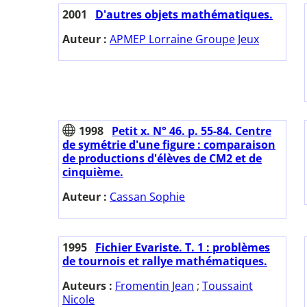
2001
D'autres objets mathématiques.
Auteur :
APMEP Lorraine Groupe Jeux
1998
Petit x. N° 46. p. 55-84. Centre
de symétrie d'une figure : comparaison
de productions d'élèves de CM2 et de
cinquième.
Auteur :
Cassan Sophie
1995
Fichier Evariste. T. 1 : problèmes
de tournois et rallye mathématiques.
Auteurs :
Fromentin Jean
;
Toussaint
Nicole