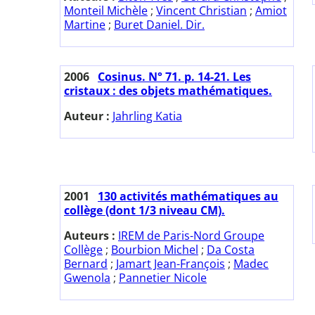
Monteil Michèle
;
Vincent Christian
;
Amiot
Martine
;
Buret Daniel. Dir.
2006
Cosinus. N° 71. p. 14-21. Les
cristaux : des objets mathématiques.
Auteur :
Jahrling Katia
2001
130 activités mathématiques au
collège (dont 1/3 niveau CM).
Auteurs :
IREM de Paris-Nord Groupe
Collège
;
Bourbion Michel
;
Da Costa
Bernard
;
Jamart Jean-François
;
Madec
Gwenola
;
Pannetier Nicole