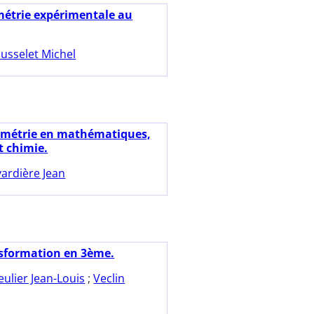
étrie expérimentale au
usselet Michel
ymétrie en mathématiques,
t chimie.
vardière Jean
sformation en 3ème.
eulier Jean-Louis
;
Veclin