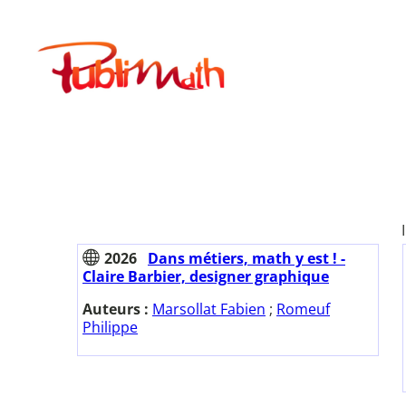
Aller
au
Publimath
contenu
2026
Dans métiers, math y est ! -
Claire Barbier, designer graphique
Auteurs :
Marsollat Fabien
;
Romeuf
Philippe