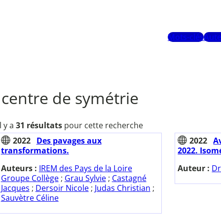
Mots-clés
Aute
centre de symétrie
Il y a
31 résultats
pour cette recherche
2022
Des pavages aux
2022
A
transformations.
2022. Isomé
Auteurs :
IREM des Pays de la Loire
Auteur :
Dr
Groupe Collège
;
Grau Sylvie
;
Castagné
Jacques
;
Dersoir Nicole
;
Judas Christian
;
Sauvètre Céline