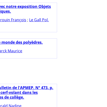
vec notre exposition Objets
ques.
rouin François
;
Le Gall Pol.
e monde des polyèdres.
arck Maurice
lletin de l'APMEP. N° 473. p.
 cerf-volant dans les
 de collège.
rald Nadine