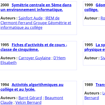
2000
Symétrie centrale en 5ème dans
1999
Géom
un environnement informatique.
collège.
Auteurs :
Sainfort Aude
;
IREM de
Auteur :
Ro
Clermont-Ferrand Groupe Géométrie et
informatique au collège
1995
Fiches d'activités et de cours -
1995
La s
classe de cinquième.
physique e
Auteurs :
Carroyer Guylaine
;
D'Hem
Auteur :
Si
Elisabeth
1994
Activités algorithmiques au
1989
Tran
collège et au lycée.
Auteurs :
L
Auteurs :
Barré Gérard
;
Beaumont
Bernard
Claude
;
Velcin Bernard