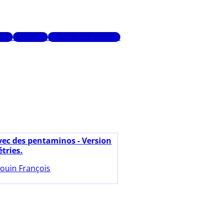
urs
Glossaire
Recherche avancée
vec des pentaminos - Version
tries.
ouin François