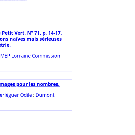
 Petit Vert. N° 71. p. 14-17.
ions naïves mais sérieuses
trie.
MEP Lorraine Commission
images pour les nombres.
erléguer Odile
;
Dumont