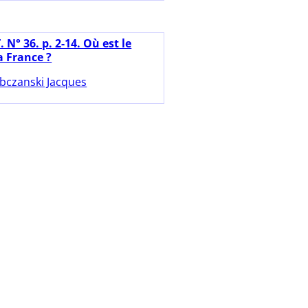
 N° 36. p. 2-14. Où est le
a France ?
bczanski Jacques