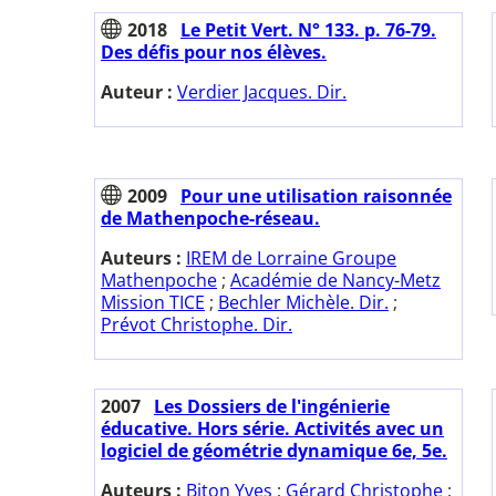
2018
Le Petit Vert. N° 133. p. 76-79.
Des défis pour nos élèves.
Auteur :
Verdier Jacques. Dir.
2009
Pour une utilisation raisonnée
de Mathenpoche-réseau.
Auteurs :
IREM de Lorraine Groupe
Mathenpoche
;
Académie de Nancy-Metz
Mission TICE
;
Bechler Michèle. Dir.
;
Prévot Christophe. Dir.
2007
Les Dossiers de l'ingénierie
éducative. Hors série. Activités avec un
logiciel de géométrie dynamique 6e, 5e.
Auteurs :
Biton Yves
;
Gérard Christophe
;