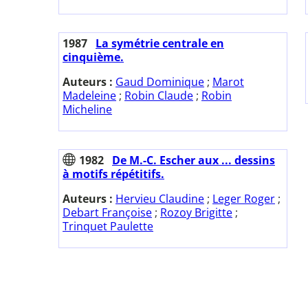
1987
La symétrie centrale en
cinquième.
Auteurs :
Gaud Dominique
;
Marot
Madeleine
;
Robin Claude
;
Robin
Micheline
1982
De M.-C. Escher aux ... dessins
à motifs répétitifs.
Auteurs :
Hervieu Claudine
;
Leger Roger
;
Debart Françoise
;
Rozoy Brigitte
;
Trinquet Paulette