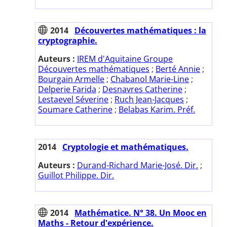
2014
Découvertes mathématiques : la
cryptographie.
Auteurs :
IREM d'Aquitaine Groupe
Découvertes mathématiques
;
Berté Annie
;
Bourgain Armelle
;
Chabanol Marie-Line
;
Delperie Farida
;
Desnavres Catherine
;
Lestaevel Séverine
;
Ruch Jean-Jacques
;
Soumare Catherine
;
Belabas Karim. Préf.
2014
Cryptologie et mathématiques.
Auteurs :
Durand-Richard Marie-José. Dir.
;
Guillot Philippe. Dir.
2014
Mathématice. N° 38. Un Mooc en
Maths - Retour d'expérience.