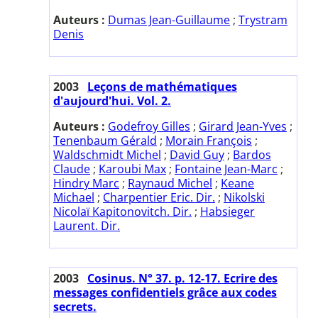
Auteurs :
Dumas Jean-Guillaume
;
Trystram
Denis
2003
Leçons de mathématiques
d'aujourd'hui. Vol. 2.
Auteurs :
Godefroy Gilles
;
Girard Jean-Yves
;
Tenenbaum Gérald
;
Morain François
;
Waldschmidt Michel
;
David Guy
;
Bardos
Claude
;
Karoubi Max
;
Fontaine Jean-Marc
;
Hindry Marc
;
Raynaud Michel
;
Keane
Michael
;
Charpentier Eric. Dir.
;
Nikolski
Nicolaï Kapitonovitch. Dir.
;
Habsieger
Laurent. Dir.
2003
Cosinus. N° 37. p. 12-17. Ecrire des
messages confidentiels grâce aux codes
secrets.