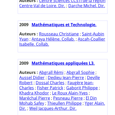
Auteurs :
Centre Sciences CCSTI de la région
Centre-Val de Loire. Dir.
;
Darche Michel. Dir.
2009
Mathématiques et Technologie.
Auteurs :
Rousseau Christiane
;
Saint-Aubin
Yvan
;
Antaya Hélène. Collab.
;
Ascah-Coallier
Isabelle. Collab.
2009
Mathématiques appliquées L3.
Auteurs :
Abgrall Rémi
;
Abgrall Sophie
;
Aussel Didier
;
Dedieu Jean-Pierre
;
Deville
Robert
;
Dossal Charles
;
Faugère Jean-
Charles
;
Fisher Patrick
;
Gaborit Philippe
;
Khadra Khodor
;
Le Roux Alain-Yves
;
Maréchal Pierre
;
Pesneau Pierre
;
El Din
Mohab Safey
;
Thieullen Philippe
;
Yger Alain.
Dir.
;
Weil Jacques-Arthur. Dir.