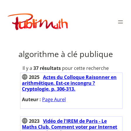
Aller
au
Publimath
contenu
algorithme à clé publique
Il y a
37 résultats
pour cette recherche
2025
Actes du Colloque Raisonner en
arithmétique. Est-ce incongru ?
Cryptologie. p. 306-313.
Auteur :
Page Aurel
2023
Vidéo de l'IREM de Paris - Le
Maths Club. Comment voter par Internet