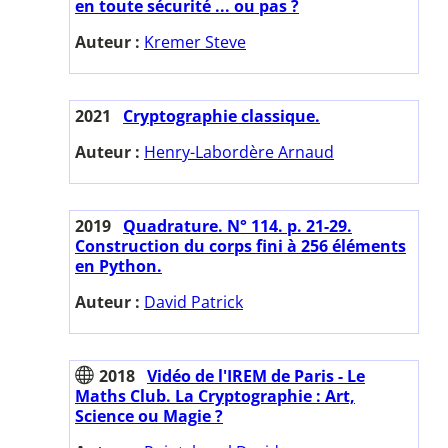
en toute sécurité ... ou pas ?
Auteur :
Kremer Steve
2021
Cryptographie classique.
Auteur :
Henry-Labordère Arnaud
2019
Quadrature. N° 114. p. 21-29.
Construction du corps fini à 256 éléments
en Python.
Auteur :
David Patrick
2018
Vidéo de l'IREM de Paris - Le
Maths Club. La Cryptographie : Art,
Science ou Magie ?