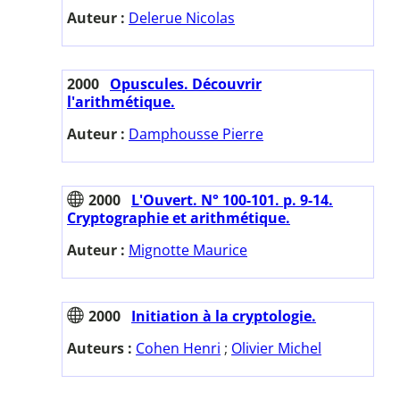
Auteur :
Delerue Nicolas
2000
Opuscules. Découvrir
l'arithmétique.
Auteur :
Damphousse Pierre
2000
L'Ouvert. N° 100-101. p. 9-14.
Cryptographie et arithmétique.
Auteur :
Mignotte Maurice
2000
Initiation à la cryptologie.
Auteurs :
Cohen Henri
;
Olivier Michel