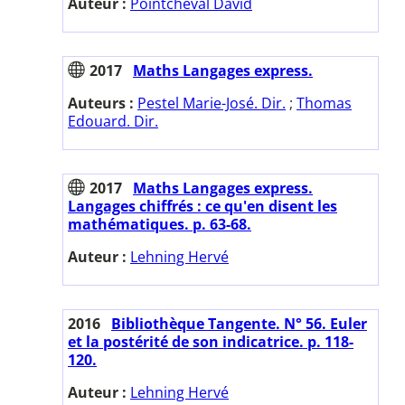
Auteur :
Pointcheval David
2017
Maths Langages express.
Auteurs :
Pestel Marie-José. Dir.
;
Thomas
Edouard. Dir.
2017
Maths Langages express.
Langages chiffrés : ce qu'en disent les
mathématiques. p. 63-68.
Auteur :
Lehning Hervé
2016
Bibliothèque Tangente. N° 56. Euler
et la postérité de son indicatrice. p. 118-
120.
Auteur :
Lehning Hervé