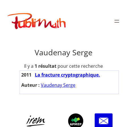
Aller
au
Publimath
contenu
Vaudenay Serge
Il y a
1 résultat
pour cette recherche
2011
La fracture cryptographique.
Auteur :
Vaudenay Serge