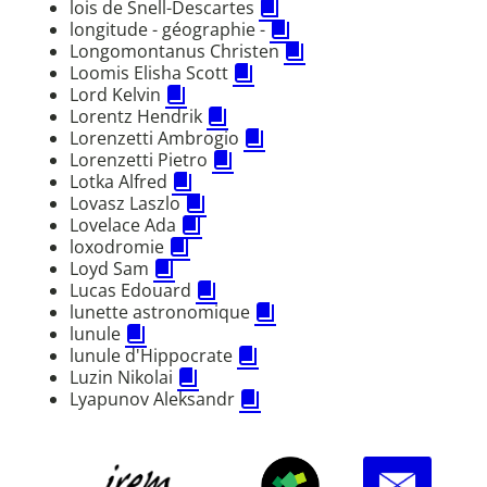
lois de Snell-Descartes
longitude - géographie -
Longomontanus Christen
Loomis Elisha Scott
Lord Kelvin
Lorentz Hendrik
Lorenzetti Ambrogio
Lorenzetti Pietro
Lotka Alfred
Lovasz Laszlo
Lovelace Ada
loxodromie
Loyd Sam
Lucas Edouard
lunette astronomique
lunule
lunule d'Hippocrate
Luzin Nikolai
Lyapunov Aleksandr