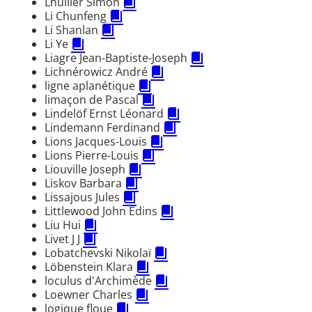
Lhuilier Simon
Li Chunfeng
Li Shanlan
Li Ye
Liagre Jean-Baptiste-Joseph
Lichnérowicz André
ligne aplanétique
limaçon de Pascal
Lindelöf Ernst Léonard
Lindemann Ferdinand
Lions Jacques-Louis
Lions Pierre-Louis
Liouville Joseph
Liskov Barbara
Lissajous Jules
Littlewood John Edins
Liu Hui
Livet J J
Lobatchevski Nikolaï
Löbenstein Klara
loculus d'Archimède
Loewner Charles
logique floue