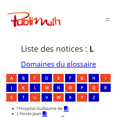
Aller
au
Publimath
contenu
Liste des notices :
L
Domaines du glossaire
A
B
C
D
E
F
G
H
I
J
K
L
M
N
O
P
Q
R
S
T
U
V
W
X
Y
Z
l'Hospital Guillaume de
L'Hoste Jean