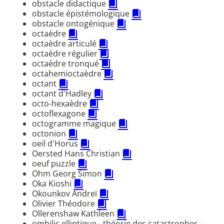
obstacle didactique
obstacle épistémologique
obstacle ontogénique
octaèdre
octaèdre articulé
octaèdre régulier
octaèdre tronqué
octahemioctaèdre
octant
octant d'Hadley
octo-hexaèdre
octoflexagone
octogramme magique
octonion
oeil d'Horus
Oersted Hans Christian
oeuf puzzle
Ohm Georg Simon
Oka Kioshi
Okounkov Andreï
Olivier Théodore
Ollerenshaw Kathleen
ombilic elliptique - théorie des catastrophes -