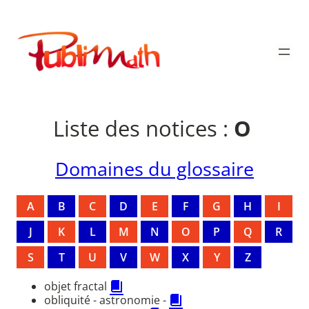
Aller
au
Publimath
contenu
Liste des notices :
O
Domaines du glossaire
A
B
C
D
E
F
G
H
I
J
K
L
M
N
O
P
Q
R
S
T
U
V
W
X
Y
Z
objet fractal
obliquité - astronomie -