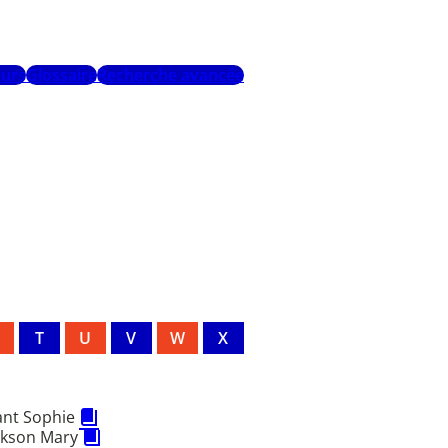
urs
Glossaire
Recherche avancée
T
U
V
W
X
ant Sophie
ckson Mary