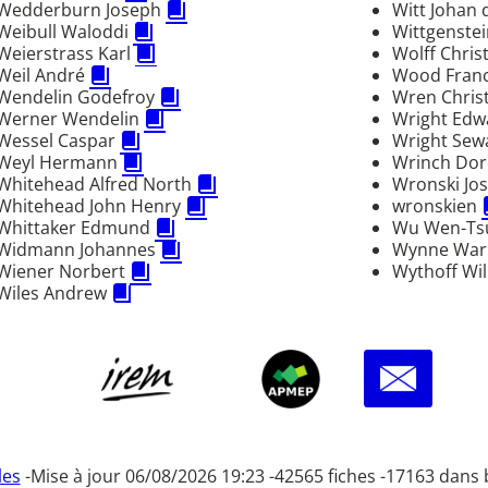
Wedderburn Joseph
Witt Johan
Weibull Waloddi
Wittgenste
Weierstrass Karl
Wolff Chris
Weil André
Wood Fran
Wendelin Godefroy
Wren Chris
Werner Wendelin
Wright Ed
Wessel Caspar
Wright Sew
Weyl Hermann
Wrinch Do
Whitehead Alfred North
Wronski Jo
Whitehead John Henry
wronskien
Whittaker Edmund
Wu Wen-T
Widmann Johannes
Wynne War
Wiener Norbert
Wythoff Wi
Wiles Andrew
les
-
Mise à jour 06/08/2026 19:23 -
42565 fiches -
17163 dans 