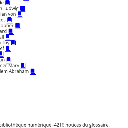
 de
in Ludwig
tian von
ces
topher
ward
all
rothy
sef
sun
ner Mary
llem Abraham
bibliothèque numérique -
4216 notices du glossaire.