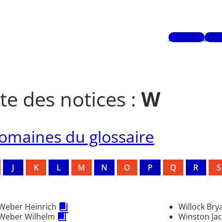
Mots-clés
Aute
ste des notices :
W
omaines du glossaire
J
K
L
M
N
O
P
Q
R
S
Weber Heinrich
Willock Bry
Weber Wilhelm
Winston Ja