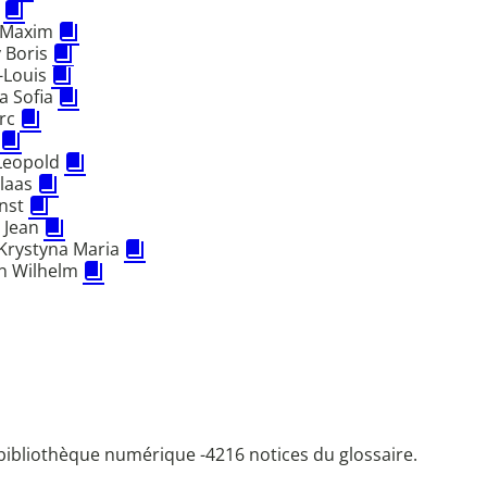
s
h Maxim
 Boris
-Louis
a Sofia
arc
Leopold
olaas
nst
 Jean
Krystyna Maria
in Wilhelm
bibliothèque numérique -
4216 notices du glossaire.