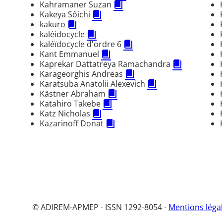
Kahramaner Suzan
Kakeya Sôichi
kakuro
kaléidocycle
kaléïdocycle d'ordre 6
Kant Emmanuel
Kaprekar Dattatreya Ramachandra
Karageorghis Andreas
Karatsuba Anatolii Alexevich
Kästner Abraham
Katahiro Takebe
Katz Nicholas
Kazarinoff Donat
© ADIREM-APMEP - ISSN 1292-8054 -
Mentions léga