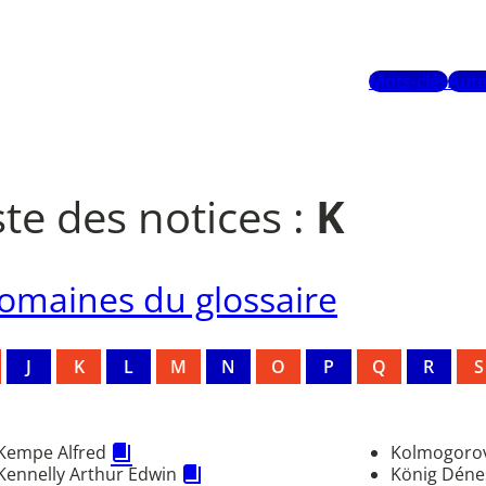
Mots-clés
Aute
ste des notices :
K
omaines du glossaire
J
K
L
M
N
O
P
Q
R
S
Kempe Alfred
Kolmogoro
Kennelly Arthur Edwin
König Dén