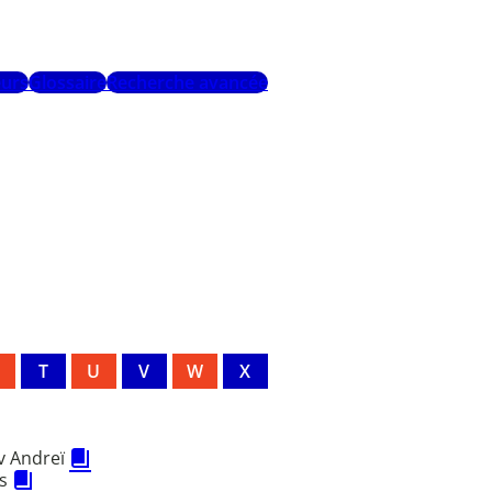
urs
Glossaire
Recherche avancée
T
U
V
W
X
v Andreï
es