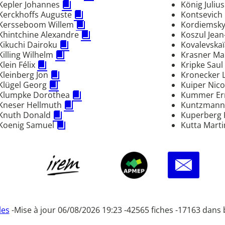
Kepler Johannes
König Juliu
Kerckhoffs Auguste
Kontsevic
Kersseboom Willem
Kordiemsky
Khintchine Alexandre
Koszul Jean
Kikuchi Dairoku
Kovalevskaï
Killing Wilhelm
Krasner M
Klein Félix
Kripke Saul
Kleinberg Jon
Kronecker 
Klügel Georg
Kuiper Nic
Klumpke Dorothea
Kummer Er
Kneser Hellmuth
Kuntzmann
Knuth Donald
Kuperberg 
Koenig Samuel
Kutta Mart
les
-
Mise à jour 06/08/2026 19:23 -
42565 fiches -
17163 dans 