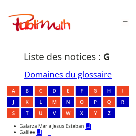
Aller
au
Publimath
contenu
Liste des notices :
G
Domaines du glossaire
A
B
C
D
E
F
G
H
I
J
K
L
M
N
O
P
Q
R
S
T
U
V
W
X
Y
Z
Galarza Maria Jesus Esteban
Galilée