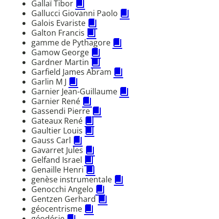
Gallaï Tibor
Gallucci Giovanni Paolo
Galois Evariste
Galton Francis
gamme de Pythagore
Gamow George
Gardner Martin
Garfield James Abram
Garlin M J
Garnier Jean-Guillaume
Garnier René
Gassendi Pierre
Gateaux René
Gaultier Louis
Gauss Carl
Gavarret Jules
Gelfand Israel
Genaille Henri
genèse instrumentale
Genocchi Angelo
Gentzen Gerhard
géocentrisme
géodésie