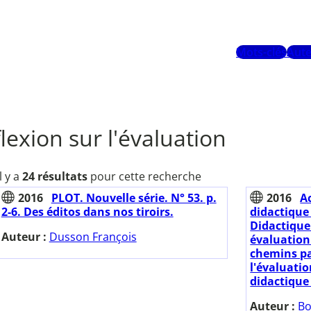
Mots-clés
Aute
flexion sur l'évaluation
Il y a
24 résultats
pour cette recherche
2016
PLOT. Nouvelle série. N° 53. p.
2016
A
2-6. Des éditos dans nos tiroirs.
didactique
Didactique
Auteur :
Dusson François
évaluation 
chemins pa
l'évaluatio
didactique 
Auteur :
Bo