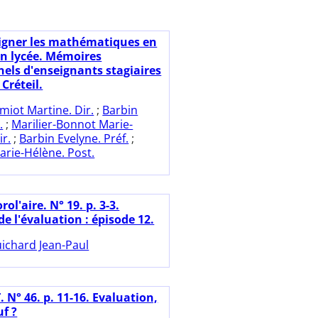
igner les mathématiques en
en lycée. Mémoires
nels d'enseignants stagiaires
 Créteil.
miot Martine. Dir.
;
Barbin
.
;
Marilier-Bonnot Marie-
ir.
;
Barbin Evelyne. Préf.
;
rie-Hélène. Post.
rol'aire. N° 19. p. 3-3.
de l'évaluation : épisode 12.
ichard Jean-Paul
 N° 46. p. 11-16. Evaluation,
uf ?