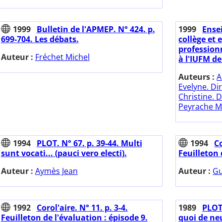
1999
Bulletin de l'APMEP. N° 424. p.
1999
Ense
699-704. Les débats.
collège et 
profession
Auteur :
Fréchet Michel
à l'IUFM de
Auteurs :
A
Evelyne. Dir
Christine. D
Peyrache Ma
1994
PLOT. N° 67. p. 39-44. Multi
1994
Co
sunt vocati... (pauci vero electi).
Feuilleton 
Auteur :
Aymès Jean
Auteur :
Gu
1992
Corol'aire. N° 11. p. 3-4.
1989
PLOT.
Feuilleton de l'évaluation : épisode 9.
quoi de ne