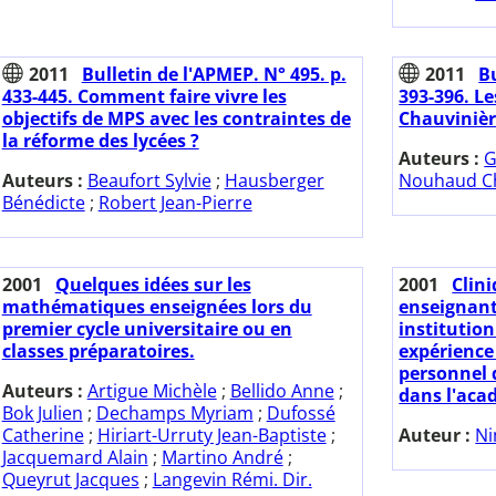
2011
Bulletin de l'APMEP. N° 495. p.
2011
Bu
433-445. Comment faire vivre les
393-396. L
objectifs de MPS avec les contraintes de
Chauvinièr
la réforme des lycées ?
Auteurs :
G
Auteurs :
Beaufort Sylvie
;
Hausberger
Nouhaud Ch
Bénédicte
;
Robert Jean-Pierre
2001
Quelques idées sur les
2001
Clin
mathématiques enseignées lors du
enseignants
premier cycle universitaire ou en
institution
classes préparatoires.
expérience
personnel 
Auteurs :
Artigue Michèle
;
Bellido Anne
;
dans l'aca
Bok Julien
;
Dechamps Myriam
;
Dufossé
Catherine
;
Hiriart-Urruty Jean-Baptiste
;
Auteur :
Ni
Jacquemard Alain
;
Martino André
;
Queyrut Jacques
;
Langevin Rémi. Dir.