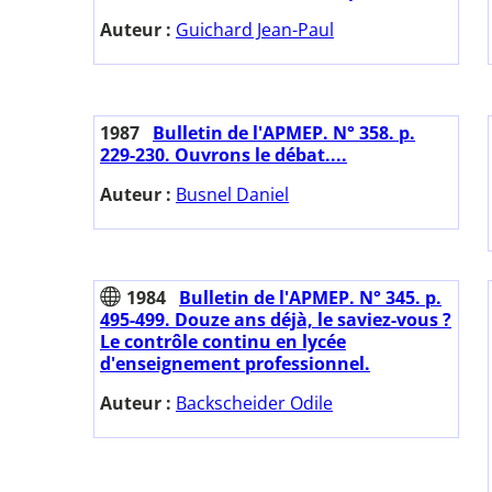
Auteur :
Guichard Jean-Paul
1987
Bulletin de l'APMEP. N° 358. p.
229-230. Ouvrons le débat....
Auteur :
Busnel Daniel
1984
Bulletin de l'APMEP. N° 345. p.
495-499. Douze ans déjà, le saviez-vous ?
Le contrôle continu en lycée
d'enseignement professionnel.
Auteur :
Backscheider Odile