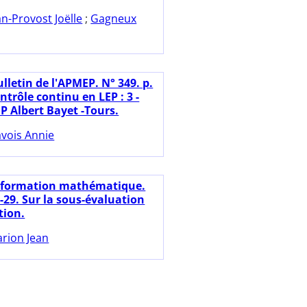
an-Provost Joëlle
;
Gagneux
lletin de l'APMEP. N° 349. p.
ntrôle continu en LEP : 3 -
P Albert Bayet -Tours.
vois Annie
nformation mathématique.
7-29. Sur la sous-évaluation
tion.
rion Jean