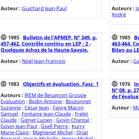
Auteur :
Guichard Jean-Paul
Auteurs :
J
André
1985
Bulletin de l'APMEP. N° 349. p.
1985
Bu
457-462. Contrôle continu en LEP : 2 -
463-464. Co
Quelques échos de la Haute-Savoie.
Bilan au LE
Auteur :
Noël Jean-François
Auteur :
Ga
1983
Objectifs et évaluation. Fasc. 1
1976
I
N° 08. p. 2
Auteurs :
IREM de Besançon Groupe
de l'évalua
Evaluation
;
Bodin Antoine
;
Boutonnet
Suzanne
;
César Jean
;
Faivre Macon
Auteur :
Ma
Samuel
;
Fontaine Jean-Claude
;
Frelet
Claude
;
Gignet Lucien
;
Govin Chantal
;
Govin Jean-Paul
;
Gsell Pierre
;
Kurry
Marie-Claire
;
Magnenet Michel
;
Oriat
Bernard
;
Voisin Michelle
;
Henry Michel
;