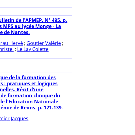
lletin de l'APMEP. N° 495. p.
es MPS au lycée Monge - La
e de Nantes.
rau Hervé
;
Goutier Valérie
;
ristel
;
Le Lay Colette
ique de la formation des
 : pratiques et logiques
nelles. Récit d'une
 de formation clinique du
de l'Education Nationale
démie de Reims. p. 121-139.
mier Jacques