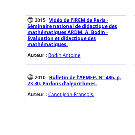
2015
Vidéo de l'IREM de Paris -
Séminaire national de didactique des
mathématiques ARDM. A. Bodin -
Evaluation et didactique des
mathématiques.
Auteur :
Bodin Antoine
2010
Bulletin de l'APMEP. N° 486. p.
23-30. Parlons d'algorithmes.
Auteur :
Canet Jean-François.