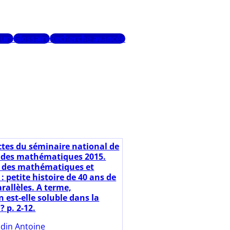
urs
Glossaire
Recherche avancée
ctes du séminaire national de
 des mathématiques 2015.
 des mathématiques et
: petite histoire de 40 ans de
rallèles. A terme,
n est-elle soluble dans la
? p. 2-12.
din Antoine