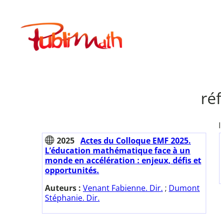
Aller
au
Publimath
contenu
ré
2025
Actes du Colloque EMF 2025.
L’éducation mathématique face à un
monde en accélération : enjeux, défis et
opportunités.
Auteurs :
Venant Fabienne. Dir.
;
Dumont
Stéphanie. Dir.