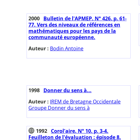
2000
Bulletin de l'APMEP. N° 426. p. 61-
77. Vers des niveaux de références en
mathématiques pour les pays de la
communauté européenne.
Auteur :
Bodin Antoine
1998
Donner du sens à...
Auteur :
IREM de Bretagne Occidentale
Groupe Donner du sens à
1992
Corol'aire. N° 10. p. 3-4.
Feuilleton de l'évaluation : épisode 8.