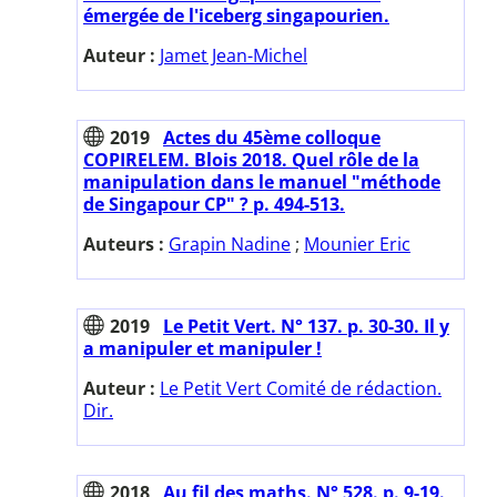
émergée de l'iceberg singapourien.
Auteur :
Jamet Jean-Michel
2019
Actes du 45ème colloque
COPIRELEM. Blois 2018. Quel rôle de la
manipulation dans le manuel "méthode
de Singapour CP" ? p. 494-513.
Auteurs :
Grapin Nadine
;
Mounier Eric
2019
Le Petit Vert. N° 137. p. 30-30. Il y
a manipuler et manipuler !
Auteur :
Le Petit Vert Comité de rédaction.
Dir.
2018
Au fil des maths. N° 528. p. 9-19.