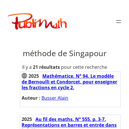
Aller
au
Publimath
contenu
méthode de Singapour
Il y a
21 résultats
pour cette recherche
2025
Mathématice. N° 94. Le modèle
de Bernoulli et Condorcet, pour enseigner
les fractions en cycle 2.
Auteur :
Busser Alain
2025
Au fil des maths. N° 555. p. 3-7.
Représentations en barres et entrée dans