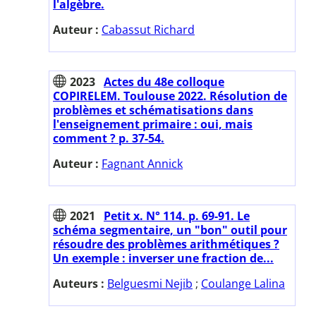
l'algèbre.
Auteur :
Cabassut Richard
2023
Actes du 48e colloque
COPIRELEM. Toulouse 2022. Résolution de
problèmes et schématisations dans
l'enseignement primaire : oui, mais
comment ? p. 37-54.
Auteur :
Fagnant Annick
2021
Petit x. N° 114. p. 69-91. Le
schéma segmentaire, un "bon" outil pour
résoudre des problèmes arithmétiques ?
Un exemple : inverser une fraction de...
Auteurs :
Belguesmi Nejib
;
Coulange Lalina