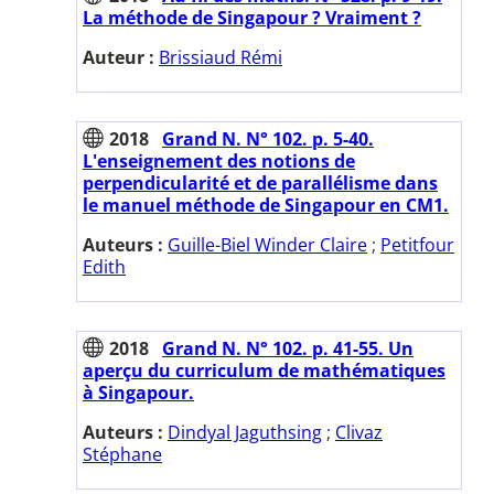
La méthode de Singapour ? Vraiment ?
Auteur :
Brissiaud Rémi
2018
Grand N. N° 102. p. 5-40.
L'enseignement des notions de
perpendicularité et de parallélisme dans
le manuel méthode de Singapour en CM1.
Auteurs :
Guille-Biel Winder Claire
;
Petitfour
Edith
2018
Grand N. N° 102. p. 41-55. Un
aperçu du curriculum de mathématiques
à Singapour.
Auteurs :
Dindyal Jaguthsing
;
Clivaz
Stéphane