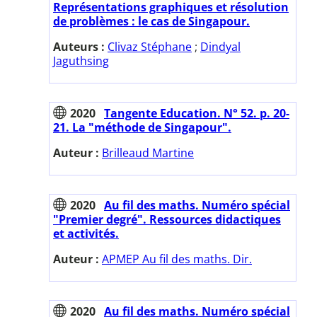
Représentations graphiques et résolution
de problèmes : le cas de Singapour.
Auteurs :
Clivaz Stéphane
;
Dindyal
Jaguthsing
2020
Tangente Education. N° 52. p. 20-
21. La "méthode de Singapour".
Auteur :
Brilleaud Martine
2020
Au fil des maths. Numéro spécial
"Premier degré". Ressources didactiques
et activités.
Auteur :
APMEP Au fil des maths. Dir.
2020
Au fil des maths. Numéro spécial