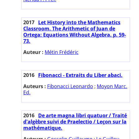
2017
Let History into the Mathematics
Classroom. The Arithmetic of Juan de
Ortega: Equations Without Algebra. p. 59-
73.
Auteur :
Métin Frédéric
2016
Fibonacci - Extraits du Liber abaci.
Auteurs :
Fibonacci Leonardo
;
Moyon Marc.
Ed.
2016
De arte magna libri quatuor / Traité
d'algèbre suivi de Praelectio / Leçon sur la
mathématique.
Auteurs :
Gosselin Guillaume
;
Le Guillou-