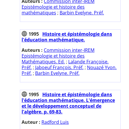
Auteurs :
Commission inter-IREM
Epistémologie et histoire des
mathématiques
;
Barbin Evelyne. Préf.
1995
Histoire et épistémologie dans
l'éducation mathématique.
Auteurs :
Commission inter-IREM
Epistémologie et histoire des
Mathématiques. Ed.
;
Lalande Françoise.
Préf.
;
Jaboeuf François. Préf.
;
Nouazé Yvon.
Préf.
;
Barbin Evelyne. Préf.
1995
Histoire et épistémologie dans
l'éducation mathématique. L'émergence
et le développement conceptuel de
l'algèbre. p. 69-83.
Auteur :
Radford Luis