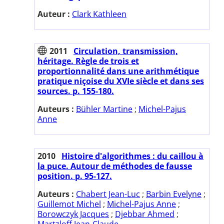
Auteur :
Clark Kathleen
2011
Circulation, transmission,
héritage. Règle de trois et
proportionnalité dans une arithmétique
pratique niçoise du XVIe siècle et dans ses
sources. p. 155-180.
Auteurs :
Bühler Martine
;
Michel-Pajus
Anne
2010
Histoire d'algorithmes : du caillou à
la puce. Autour de méthodes de fausse
position. p. 95-127.
Auteurs :
Chabert Jean-Luc
;
Barbin Evelyne
;
Guillemot Michel
;
Michel-Pajus Anne
;
Borowczyk Jacques
;
Djebbar Ahmed
;
Martzloff Jean-Claude