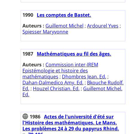
1990
Les comptes de Bastet.
Auteurs :
Guillemot Michel
;
Ardourel Yves
;
Spiesser Maryvonne
1987
Mathématiques au fil des âges.
Auteurs :
Commission inter-IREM
Epistémologie et histoire des
mathématiques
;
Dhombres Jean. Ed.
;
Dahan-Dalmedico Amy. Ed.
;
Bkouche Rudolf.
Ed.
;
Houzel Christian. Ed.
;
Guillemot Michel.
Ed.
1986
Actes de l'université d'été sur
l'Histoire des mathématiques. Le Mans.
Les problèmes 24 à 29 du papyrus Rhind.