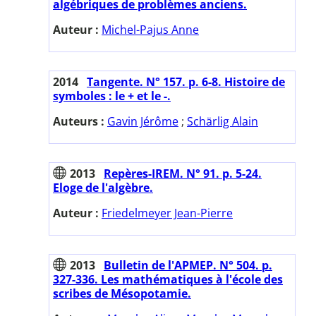
algébriques de problèmes anciens.
Auteur :
Michel-Pajus Anne
2014
Tangente. N° 157. p. 6-8. Histoire de
symboles : le + et le -.
Auteurs :
Gavin Jérôme
;
Schärlig Alain
2013
Repères-IREM. N° 91. p. 5-24.
Eloge de l'algèbre.
Auteur :
Friedelmeyer Jean-Pierre
2013
Bulletin de l'APMEP. N° 504. p.
327-336. Les mathématiques à l'école des
scribes de Mésopotamie.