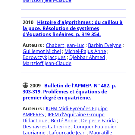
2010
Histoire d'algorithmes : du caillou à
la puce. Résolution de systèmes
d'équations linéaires. p. 319-354.
Auteurs :
Chabert Jean-Luc
;
Barbin Evelyne
;
Guillemot Michel
;
Michel-Pajus Anne
;
Borowczyk Jacques
;
Djebbar Ahmed
;
Martzloff Jean-Claude
2009
Bulletin de l'APMEP. N° 482. p.
303-319. Problèmes et équations de
premier degré en quatrième.
Auteurs :
IUFM Midi-Pyrénées Equipe
AMPERES
;
IREM d'Aquitaine Groupe
Didactique
;
Berté Annie
;
Delperie Farida
;
Desnavres Catherine
;
Conquer Foulquier
Laurianne
;
Lafourcade Jean
;
Mauratille