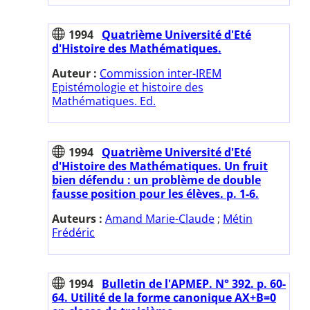
1994
Quatrième Université d'Eté
d'Histoire des Mathématiques.
Auteur :
Commission inter-IREM
Epistémologie et histoire des
Mathématiques. Ed.
1994
Quatrième Université d'Eté
d'Histoire des Mathématiques. Un fruit
bien défendu : un problème de double
fausse position pour les élèves. p. 1-6.
Auteurs :
Amand Marie-Claude
;
Métin
Frédéric
1994
Bulletin de l'APMEP. N° 392. p. 60-
64. Utilité de la forme canonique AX+B=0