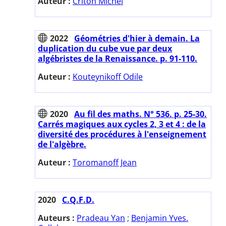
Auteur :
Criton Michel
2022
Géométries d'hier à demain. La
duplication du cube vue par deux
algébristes de la Renaissance. p. 91-110.
Auteur :
Kouteynikoff Odile
2020
Au fil des maths. N° 536. p. 25-30.
Carrés magiques aux cycles 2, 3 et 4 : de la
diversité des procédures à l'enseignement
de l'algèbre.
Auteur :
Toromanoff Jean
2020
C.Q.F.D.
Auteurs :
Pradeau Yan
;
Benjamin Yves.