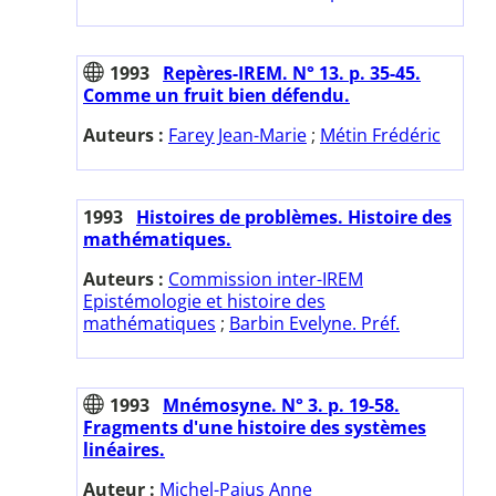
1993
Repères-IREM. N° 13. p. 35-45.
Comme un fruit bien défendu.
Auteurs :
Farey Jean-Marie
;
Métin Frédéric
1993
Histoires de problèmes. Histoire des
mathématiques.
Auteurs :
Commission inter-IREM
Epistémologie et histoire des
mathématiques
;
Barbin Evelyne. Préf.
1993
Mnémosyne. N° 3. p. 19-58.
Fragments d'une histoire des systèmes
linéaires.
Auteur :
Michel-Pajus Anne