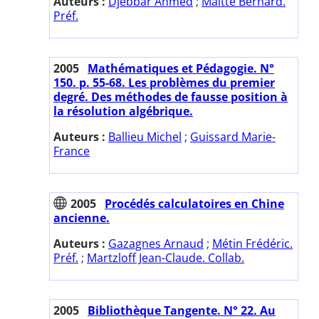
Auteurs :
Djebbar Ahmed
;
Maitte Bernard.
Préf.
2005
Mathématiques et Pédagogie. N°
150. p. 55-68. Les problèmes du premier
degré. Des méthodes de fausse position à
la résolution algébrique.
Auteurs :
Ballieu Michel
;
Guissard Marie-
France
2005
Procédés calculatoires en Chine
ancienne.
Auteurs :
Gazagnes Arnaud
;
Métin Frédéric.
Préf.
;
Martzloff Jean-Claude. Collab.
2005
Bibliothèque Tangente. N° 22. Au