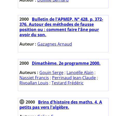
2000
Bulletin de l'APMEP. N° 428. p. 372-
376. Autour des méthodes de fausse
position ou : comment faire l'âne pour
avoir du son.
Auteur :
Gazagnes Arnaud
2000
Dimathème. 2e programme 2000.
Auteurs :
Gouin Serge
;
Lanoëlle Alain
;
Nassiet Francis
;
Perrinaud Jean-Claude
;
Rivoallan Louis
;
Testard Frédéric
2000
Brins d'histoire des maths. 4, A
petits pas vers l'algèbre.