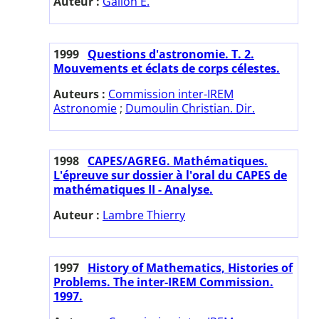
Auteur :
Galion E.
1999
Questions d'astronomie. T. 2.
Mouvements et éclats de corps célestes.
Auteurs :
Commission inter-IREM
Astronomie
;
Dumoulin Christian. Dir.
1998
CAPES/AGREG. Mathématiques.
L'épreuve sur dossier à l'oral du CAPES de
mathématiques II - Analyse.
Auteur :
Lambre Thierry
1997
History of Mathematics, Histories of
Problems. The inter-IREM Commission.
1997.