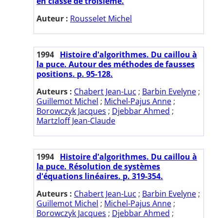
en classe de troisième.
Auteur :
Rousselet Michel
1994
Histoire d'algorithmes. Du caillou à
la puce. Autour des méthodes de fausses
positions. p. 95-128.
Auteurs :
Chabert Jean-Luc
;
Barbin Evelyne
;
Guillemot Michel
;
Michel-Pajus Anne
;
Borowczyk Jacques
;
Djebbar Ahmed
;
Martzloff Jean-Claude
1994
Histoire d'algorithmes. Du caillou à
la puce. Résolution de systèmes
d'équations linéaires. p. 319-354.
Auteurs :
Chabert Jean-Luc
;
Barbin Evelyne
;
Guillemot Michel
;
Michel-Pajus Anne
;
Borowczyk Jacques
;
Djebbar Ahmed
;