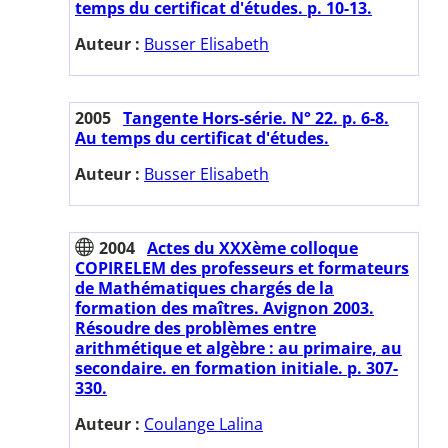
temps du certificat d'études. p. 10-13.
Auteur :
Busser Elisabeth
2005
Tangente Hors-série. N° 22. p. 6-8.
Au temps du certificat d'études.
Auteur :
Busser Elisabeth
2004
Actes du XXXème colloque
COPIRELEM des professeurs et formateurs
de Mathématiques chargés de la
formation des maîtres. Avignon 2003.
Résoudre des problèmes entre
arithmétique et algèbre : au primaire, au
secondaire. en formation initiale. p. 307-
330.
Auteur :
Coulange Lalina