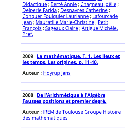
Didactique
;
Berté Annie
;
Chagneau Joëlle
;
Delperie Farida
;
Desnavres Catherine
;
Conquer Foulquier Laurianne
;
Lafourcade
Jean
;
Mauratille Marie-Christine
;
Petit
François
;
Sageaux Claire
;
Artigue Michèle.
Préf.
2009
La mathématique. T. 1. Les lieux et
les temps. Les origines. p. 11-40.
Auteur :
Hoyrup Jens
2008
De l'Arithmétique à l'Algèbre
Fausses positions et premier degré.
Auteur :
IREM de Toulouse Groupe Histoire
des mathématiques