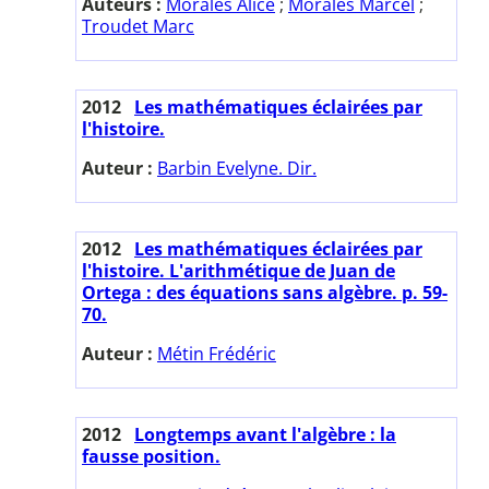
Auteurs :
Morales Alice
;
Morales Marcel
;
Troudet Marc
2012
Les mathématiques éclairées par
l'histoire.
Auteur :
Barbin Evelyne. Dir.
2012
Les mathématiques éclairées par
l'histoire. L'arithmétique de Juan de
Ortega : des équations sans algèbre. p. 59-
70.
Auteur :
Métin Frédéric
2012
Longtemps avant l'algèbre : la
fausse position.