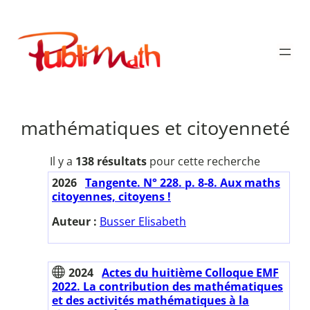
Aller
au
Publimath
contenu
mathématiques et citoyenneté
Il y a
138 résultats
pour cette recherche
2026
Tangente. N° 228. p. 8-8. Aux maths
citoyennes, citoyens !
Auteur :
Busser Elisabeth
2024
Actes du huitième Colloque EMF
2022. La contribution des mathématiques
et des activités mathématiques à la