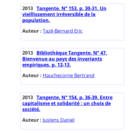
2013
Tangente. N° 153. p. 30-31. Un
vieillissement irréversible de la
population.
Auteur :
Tazé-Bernard Eric
2013
Bibliothèque Tangente. N° 47.
Bienvenue au pays des invariants
empiriques. p. 12-13.
Auteur :
Hauchecorne Bertrand
2013
Tangente. N° 154. p. 36-39. Entre
capitalisme et solidarité : un choix de
société.
Auteur :
Justens Daniel