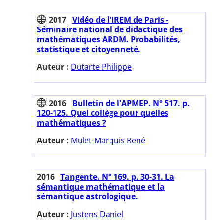
2017
Vidéo de l'IREM de Paris -
Séminaire national de didactique des
mathématiques ARDM. Probabilités,
statistique et citoyenneté.
Auteur :
Dutarte Philippe
2016
Bulletin de l'APMEP. N° 517. p.
120-125. Quel collège pour quelles
mathématiques ?
Auteur :
Mulet-Marquis René
2016
Tangente. N° 169. p. 30-31. La
sémantique mathématique et la
sémantique astrologique.
Auteur :
Justens Daniel