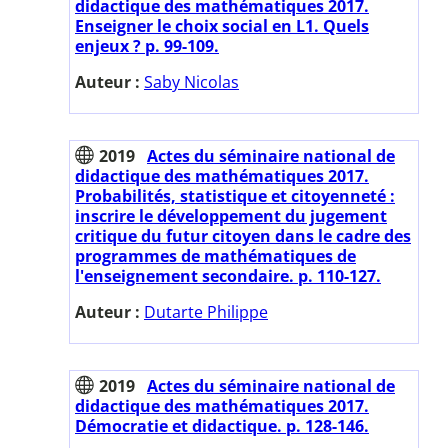
didactique des mathématiques 2017.
Enseigner le choix social en L1. Quels
enjeux ? p. 99-109.
Auteur :
Saby Nicolas
2019
Actes du séminaire national de
didactique des mathématiques 2017.
Probabilités, statistique et citoyenneté :
inscrire le développement du jugement
critique du futur citoyen dans le cadre des
programmes de mathématiques de
l'enseignement secondaire. p. 110-127.
Auteur :
Dutarte Philippe
2019
Actes du séminaire national de
didactique des mathématiques 2017.
Démocratie et didactique. p. 128-146.