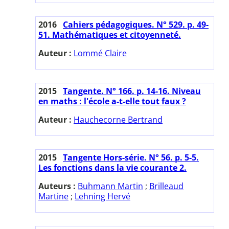
2016
Cahiers pédagogiques. N° 529. p. 49-
51. Mathématiques et citoyenneté.
Auteur :
Lommé Claire
2015
Tangente. N° 166. p. 14-16. Niveau
en maths : l'école a-t-elle tout faux ?
Auteur :
Hauchecorne Bertrand
2015
Tangente Hors-série. N° 56. p. 5-5.
Les fonctions dans la vie courante 2.
Auteurs :
Buhmann Martin
;
Brilleaud
Martine
;
Lehning Hervé