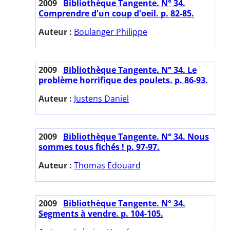
2009
Bibliothèque Tangente. N° 34.
Comprendre d'un coup d'oeil. p. 82-85.
Auteur :
Boulanger Philippe
2009
Bibliothèque Tangente. N° 34. Le
problème horrifique des poulets. p. 86-93.
Auteur :
Justens Daniel
2009
Bibliothèque Tangente. N° 34. Nous
sommes tous fichés ! p. 97-97.
Auteur :
Thomas Edouard
2009
Bibliothèque Tangente. N° 34.
Segments à vendre. p. 104-105.