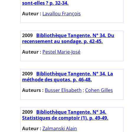
sont-elles ? p. 32-34.
Auteur :
Lavallou François
2009
Bibliothèque Tangente. N° 34. Du
recensement au sondage. p. 42-45.
Auteur :
Pestel Marie-José
2009
Bibliothèque Tangente. N° 34. La
méthode des quotas. p. 46-48.
Auteurs :
Busser Elisabeth
;
Cohen Gilles
2009
Bibliothèque Tangente. N° 34.
Statistiques de comptoir (1). p. 49-49.
Auteur :
Zalmanski Alain