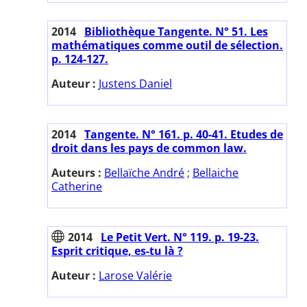
2014
Bibliothèque Tangente. N° 51. Les
mathématiques comme outil de sélection.
p. 124-127.
Auteur :
Justens Daniel
2014
Tangente. N° 161. p. 40-41. Etudes de
droit dans les pays de common law.
Auteurs :
Bellaïche André
;
Bellaiche
Catherine
2014
Le Petit Vert. N° 119. p. 19-23.
Esprit critique, es-tu là ?
Auteur :
Larose Valérie