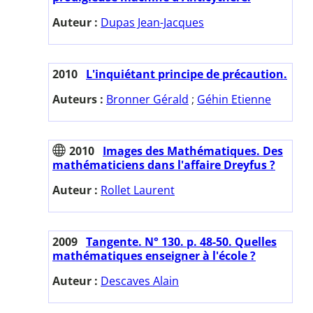
Auteur :
Dupas Jean-Jacques
2010
L'inquiétant principe de précaution.
Auteurs :
Bronner Gérald
;
Géhin Etienne
2010
Images des Mathématiques. Des
mathématiciens dans l'affaire Dreyfus ?
Auteur :
Rollet Laurent
2009
Tangente. N° 130. p. 48-50. Quelles
mathématiques enseigner à l'école ?
Auteur :
Descaves Alain