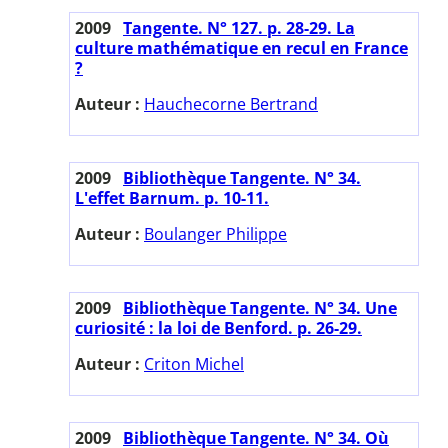
2009
Tangente. N° 127. p. 28-29. La
culture mathématique en recul en France
?
Auteur :
Hauchecorne Bertrand
2009
Bibliothèque Tangente. N° 34.
L'effet Barnum. p. 10-11.
Auteur :
Boulanger Philippe
2009
Bibliothèque Tangente. N° 34. Une
curiosité : la loi de Benford. p. 26-29.
Auteur :
Criton Michel
2009
Bibliothèque Tangente. N° 34. Où