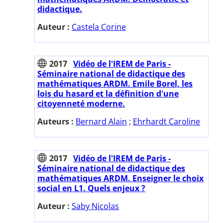
didactique.
Auteur :
Castela Corine
2017
Vidéo de l'IREM de Paris -
Séminaire national de didactique des
mathématiques ARDM. Emile Borel, les
lois du hasard et la définition d'une
citoyenneté moderne.
Auteurs :
Bernard Alain
;
Ehrhardt Caroline
2017
Vidéo de l'IREM de Paris -
Séminaire national de didactique des
mathématiques ARDM. Enseigner le choix
social en L1. Quels enjeux ?
Auteur :
Saby Nicolas