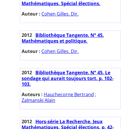
Mathématiques. Spécial élections.
Auteur :
Cohen Gilles. Dir.
2012
Bibliothèque Tangente. N° 45.
Mathématiques et politique.
Auteur :
Cohen Gilles. Dir.
2012
Bibliothèque Tangente. N° 45. Le
sondage qui aurait toujours tort. p. 102-
103.
Auteurs :
Hauchecorne Bertrand
;
Zalmanski Alain
2012
Hors-série La Recherche. Jeux
Mathématiques. Spécial élections. p. 42-