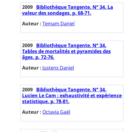
2009
Bibliothèque Tangente. N° 34. La
valeur des sondages. p. 68-71.
Auteur :
Temam Daniel
2009
Bibliothèque Tangente. N° 34.
Tables de mortalités et pyramides des
âges. p. 72-76.
Auteur :
Justens Daniel
2009
Bibliothèque Tangente. N° 34.
Lucien Le Cam : exhaustivité et expérience
statistique. p. 78-81.
Auteur :
Octavia Gaël