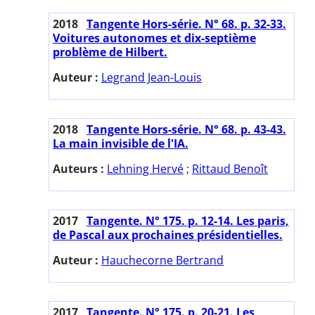
2018
Tangente Hors-série. N° 68. p. 32-33.
Voitures autonomes et dix-septième
problème de Hilbert.
Auteur :
Legrand Jean-Louis
2018
Tangente Hors-série. N° 68. p. 43-43.
La main invisible de l'IA.
Auteurs :
Lehning Hervé
;
Rittaud Benoît
2017
Tangente. N° 175. p. 12-14. Les paris,
de Pascal aux prochaines présidentielles.
Auteur :
Hauchecorne Bertrand
2017
Tangente. N° 175. p. 20-21. Les