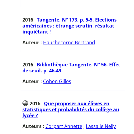
2016
Tangente. N° 173. p. 5-5. Elections
américaines : étrange scrutin, résultat
inquiétant !
Auteur :
Hauchecorne Bertrand
2016
Bibliothèque Tangente. N° 56. Effet
de seuil. p. 46-49.
Auteur :
Cohen Gilles
2016
Que proposer aux élèves en
statistiques et probabilités du collège au
lycée ?
Auteurs :
Corpart Annette
;
Lassalle Nelly