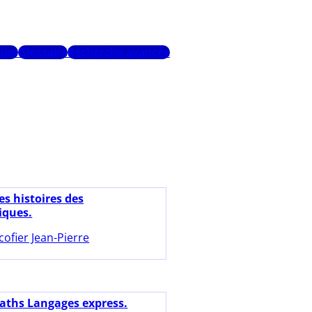
urs
Glossaire
Recherche avancée
es histoires des
ques.
cofier Jean-Pierre
aths Langages express.