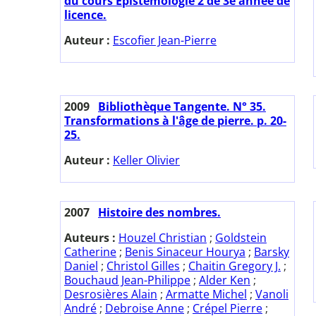
du cours Epistémologie 2 de 3e année de
licence.
Auteur :
Escofier Jean-Pierre
2009
Bibliothèque Tangente. N° 35.
Transformations à l'âge de pierre. p. 20-
25.
Auteur :
Keller Olivier
2007
Histoire des nombres.
Auteurs :
Houzel Christian
;
Goldstein
Catherine
;
Benis Sinaceur Hourya
;
Barsky
Daniel
;
Christol Gilles
;
Chaitin Gregory J.
;
Bouchaud Jean-Philippe
;
Alder Ken
;
Desrosières Alain
;
Armatte Michel
;
Vanoli
André
;
Debroise Anne
;
Crépel Pierre
;