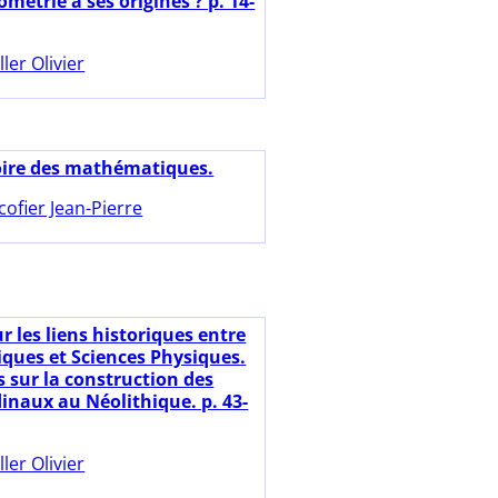
ométrie à ses origines ? p. 14-
ller Olivier
oire des mathématiques.
cofier Jean-Pierre
r les liens historiques entre
ues et Sciences Physiques.
 sur la construction des
dinaux au Néolithique. p. 43-
ller Olivier