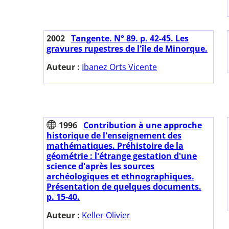
2002
Tangente. N° 89. p. 42-45. Les
gravures rupestres de l'île de Minorque.
Auteur :
Ibanez Orts Vicente
1996
Contribution à une approche
historique de l'enseignement des
mathématiques. Préhistoire de la
géométrie : l'étrange gestation d'une
science d'après les sources
archéologiques et ethnographiques.
Présentation de quelques documents.
p. 15-40.
Auteur :
Keller Olivier