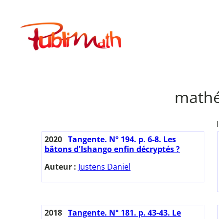
Aller
au
Publimath
contenu
mathé
2020
Tangente. N° 194. p. 6-8. Les
bâtons d'Ishango enfin décryptés ?
Auteur :
Justens Daniel
2018
Tangente. N° 181. p. 43-43. Le