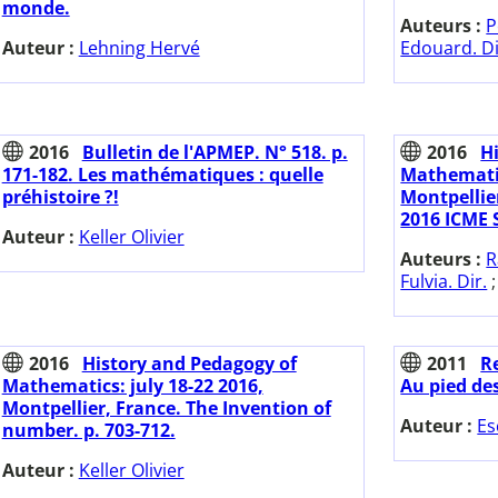
monde.
Auteurs :
P
Auteur :
Lehning Hervé
Edouard. Di
2016
Bulletin de l'APMEP. N° 518. p.
2016
H
171-182. Les mathématiques : quelle
Mathematic
préhistoire ?!
Montpellie
2016 ICME S
Auteur :
Keller Olivier
Auteurs :
R
Fulvia. Dir.
2016
History and Pedagogy of
2011
Re
Mathematics: july 18-22 2016,
Au pied de
Montpellier, France. The Invention of
Auteur :
Es
number. p. 703-712.
Auteur :
Keller Olivier