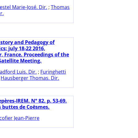
estel Marie-José. Dir.
;
Thomas
r.
istory and Pedagogy of
s: july 18-22 2016,
r, France. Proceedings of the
atellite Meeting.
adford Luis. Dir.
;
Furinghetti
;
Hausberger Thomas. Dir.
pères-IREM. N° 82. p. 53-69.
s buttes de Coësmes.
cofier Jean-Pierre