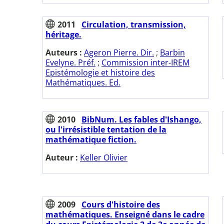
2011
Circulation, transmission,
héritage.
Auteurs :
Ageron Pierre. Dir.
;
Barbin
Evelyne. Préf.
;
Commission inter-IREM
Epistémologie et histoire des
Mathématiques. Ed.
2010
BibNum. Les fables d'Ishango,
ou l'irrésistible tentation de la
mathématique fiction.
Auteur :
Keller Olivier
2009
Cours d'histoire des
mathématiques. Enseigné dans le cadre