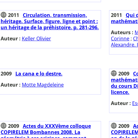
2011
Circulation, transmission,
2011
Qui 
héritage. Surface, figure, ligne et point :
mathémati
un héritage de la préhistoire. p. 281-296.
Auteurs :
M
Auteur :
Keller Olivier
Corinne
;
C
Alexandre. I
2009
La cana e lo destre.
2009
C
mathématiq
Auteur :
Motte Magdeleine
du cours D
licence.
Auteur :
Es
2009
Actes du XXXVème colloque
2009
A
COPIRELEM Bombannes 2008. La
COPIRELEM