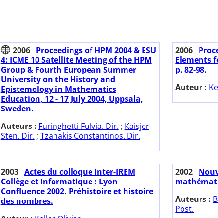
2006
Proceedings of HPM 2004 & ESU
2006
Proc
4: ICME 10 Satellite Meeting of the HPM
Elements f
Group & Fourth European Summer
p. 82-98.
University on the History and
Auteur :
Ke
Epistemology in Mathematics
Education, 12 - 17 July 2004, Uppsala,
Sweden.
Auteurs :
Furinghetti Fulvia. Dir.
;
Kaisjer
Sten. Dir.
;
Tzanakis Constantinos. Dir.
2003
Actes du colloque Inter-IREM
2002
Nouv
Collège et Informatique : Lyon
mathémati
Confluence 2002. Préhistoire et histoire
Auteurs :
B
des nombres.
Post.