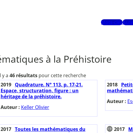
Mots-clés
Aute
matiques à la Préhistoire
Il y a
46 résultats
pour cette recherche
2019
Quadrature. N° 113. p. 17-21.
2018
Petit
Espace, structuration, figure : un
mathémati
héritage de la préhistoire.
Auteur :
Es
Auteur :
Keller Olivier
2017
Toutes les mathématiques du
2017
M