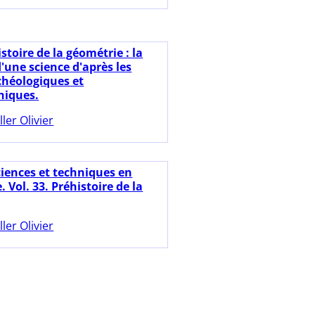
stoire de la géométrie : la
'une science d'après les
chéologiques et
hiques.
ller Olivier
ciences et techniques en
. Vol. 33. Préhistoire de la
ller Olivier