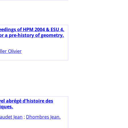
eedings of HPM 2004 & ESU 4.
or a pre-history of geometry.
ller Olivier
el abrégé d'histoire des
ques.
audet Jean
;
Dhombres Jean.