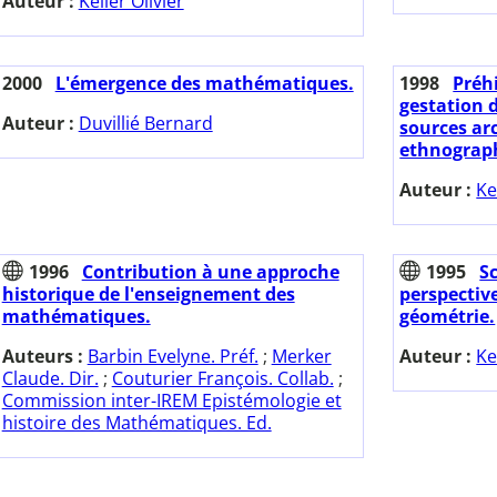
Auteur :
Keller Olivier
2000
L'émergence des mathématiques.
1998
Préhi
gestation d
Auteur :
Duvillié Bernard
sources ar
ethnograp
Auteur :
Ke
1996
Contribution à une approche
1995
S
historique de l'enseignement des
perspective
mathématiques.
géométrie.
Auteurs :
Barbin Evelyne. Préf.
;
Merker
Auteur :
Ke
Claude. Dir.
;
Couturier François. Collab.
;
Commission inter-IREM Epistémologie et
histoire des Mathématiques. Ed.