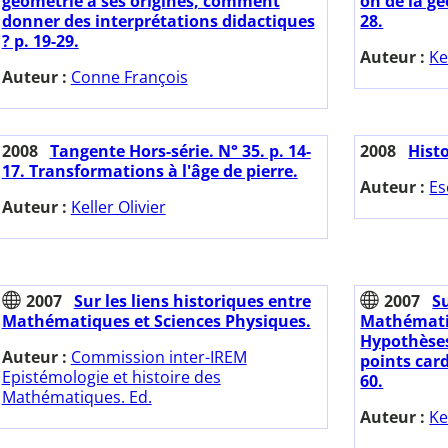
géométrie à ses origines, comment
on de la gé
donner des interprétations didactiques
28.
? p. 19-29.
Auteur :
Ke
Auteur :
Conne François
2008
Tangente Hors-série. N° 35. p. 14-
2008
Hist
17. Transformations à l'âge de pierre.
Auteur :
Es
Auteur :
Keller Olivier
2007
Sur les liens historiques entre
2007
Su
Mathématiques et Sciences Physiques.
Mathématiq
Hypothèses
Auteur :
Commission inter-IREM
points car
Epistémologie et histoire des
60.
Mathématiques. Ed.
Auteur :
Ke