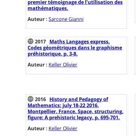
premier témoignage de l'utilisation des
mathématiques.
Auteur :
Sarcone Gianni
2017
Maths Langages express.
Codes géométriques dans le graphisme
préhistorique. p. 3-8.
Auteur :
Keller Olivier
2016
History and Pedagogy of
Mathematics: july 18-22 2016,
Montpellier, France. Space, structuring,
figure: A prehistoric legacy. p. 695-701.
Auteur :
Keller Olivier