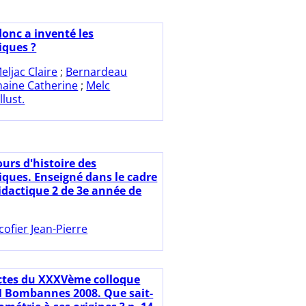
donc a inventé les
ques ?
eljac Claire
;
Bernardeau
haine Catherine
;
Melc
llust.
ours d'histoire des
ues. Enseigné dans le cadre
idactique 2 de 3e année de
cofier Jean-Pierre
ctes du XXXVème colloque
 Bombannes 2008. Que sait-