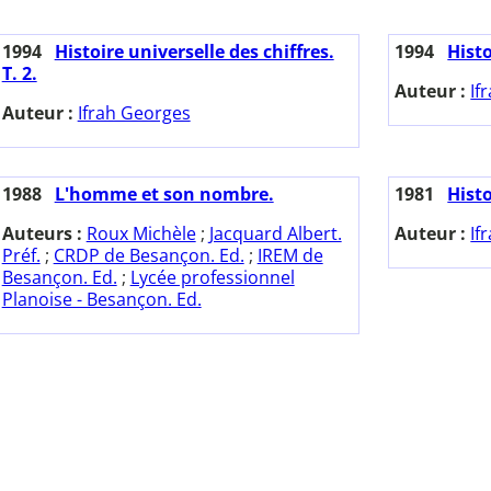
1994
Histoire universelle des chiffres.
1994
Histo
T. 2.
Auteur :
If
Auteur :
Ifrah Georges
1988
L'homme et son nombre.
1981
Histo
Auteurs :
Roux Michèle
;
Jacquard Albert.
Auteur :
If
Préf.
;
CRDP de Besançon. Ed.
;
IREM de
Besançon. Ed.
;
Lycée professionnel
Planoise - Besançon. Ed.