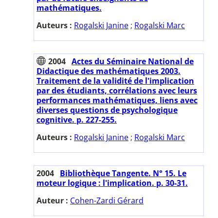
mathématiques.
Auteurs :
Rogalski Janine
;
Rogalski Marc
2004
Actes du Séminaire National de
Didactique des mathématiques 2003.
Traitement de la validité de l'implication
par des étudiants, corrélations avec leurs
performances mathématiques, liens avec
diverses questions de psychologique
cognitive. p. 227-255.
Auteurs :
Rogalski Janine
;
Rogalski Marc
2004
Bibliothèque Tangente. N° 15. Le
moteur logique : l'implication. p. 30-31.
Auteur :
Cohen-Zardi Gérard