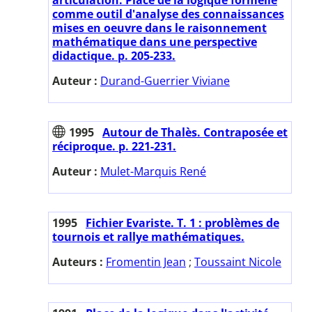
comme outil d'analyse des connaissances
mises en oeuvre dans le raisonnement
mathématique dans une perspective
didactique. p. 205-233.
Auteur :
Durand-Guerrier Viviane
1995
Autour de Thalès. Contraposée et
réciproque. p. 221-231.
Auteur :
Mulet-Marquis René
1995
Fichier Evariste. T. 1 : problèmes de
tournois et rallye mathématiques.
Auteurs :
Fromentin Jean
;
Toussaint Nicole