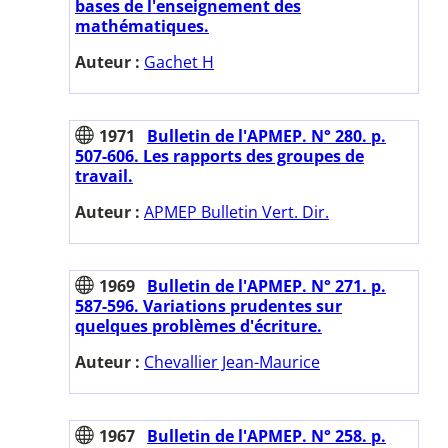
bases de l'enseignement des
mathématiques.
Auteur :
Gachet H
1971
Bulletin de l'APMEP. N° 280. p.
507-606. Les rapports des groupes de
travail.
Auteur :
APMEP Bulletin Vert. Dir.
1969
Bulletin de l'APMEP. N° 271. p.
587-596. Variations prudentes sur
quelques problèmes d'écriture.
Auteur :
Chevallier Jean-Maurice
1967
Bulletin de l'APMEP. N° 258. p.