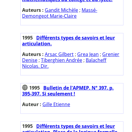
Auteurs :
Gandit Michèle
;
Massé-
Demongeot Marie-Claire
1995
Différents types de savoirs et leur
articulation.
Auteurs :
Arsac Gilbert
;
Grea Jean
;
Grenier
Denise
;
Tiberghien Andrée
;
Balacheff
Nicolas. Dir.
1995
Bulletin de l'APMEP. N° 397. p.
395-397. Si seulement !
Auteur :
Gille Etienne
1995
Différents types de savoirs et leur
articulation. Place de la logique formelle