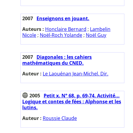
2007
Enseignons en jouant.
Auteurs :
Honclaire Bernard
;
Lambelin
Nicole
;
Noël-Roch Yolande
;
Noël Guy
2007
Diagonales : les cahiers
mathématiques du CNED.
Auteur :
Le Laouénan Jean-Michel. Dir.
2005
Petit x. N° 68. p. 69-74. Activité...
Logique et contes de fées : Alphonse et les
lutins.
Auteur :
Roussie Claude