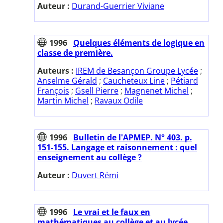
Auteur :
Durand-Guerrier Viviane
1996
Quelques éléments de logique en
classe de première.
Auteurs :
IREM de Besançon Groupe Lycée
;
Anselme Gérald
;
Caucheteux Line
;
Pétiard
François
;
Gsell Pierre
;
Magnenet Michel
;
Martin Michel
;
Ravaux Odile
1996
Bulletin de l'APMEP. N° 403. p.
151-155. Langage et raisonnement : quel
enseignement au collège ?
Auteur :
Duvert Rémi
1996
Le vrai et le faux en
mathématiques au collège et au lycée.