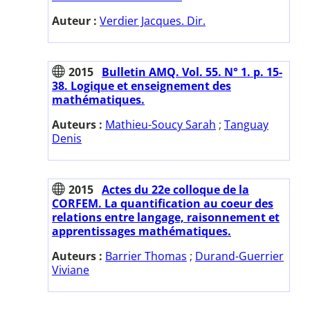
Auteur :
Verdier Jacques. Dir.
2015
Bulletin AMQ. Vol. 55. N° 1. p. 15-
38. Logique et enseignement des
mathématiques.
Auteurs :
Mathieu-Soucy Sarah
;
Tanguay
Denis
2015
Actes du 22e colloque de la
CORFEM. La quantification au coeur des
relations entre langage, raisonnement et
apprentissages mathématiques.
Auteurs :
Barrier Thomas
;
Durand-Guerrier
Viviane