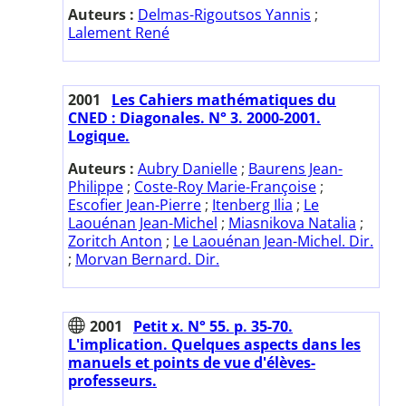
Auteurs :
Delmas-Rigoutsos Yannis
;
Lalement René
2001
Les Cahiers mathématiques du
CNED : Diagonales. N° 3. 2000-2001.
Logique.
Auteurs :
Aubry Danielle
;
Baurens Jean-
Philippe
;
Coste-Roy Marie-Françoise
;
Escofier Jean-Pierre
;
Itenberg Ilia
;
Le
Laouénan Jean-Michel
;
Miasnikova Natalia
;
Zoritch Anton
;
Le Laouénan Jean-Michel. Dir.
;
Morvan Bernard. Dir.
2001
Petit x. N° 55. p. 35-70.
L'implication. Quelques aspects dans les
manuels et points de vue d'élèves-
professeurs.