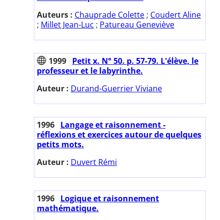
Auteurs :
Chauprade Colette
;
Coudert Aline
;
Millet Jean-Luc
;
Patureau Geneviève
1999
Petit x. N° 50. p. 57-79. L'élève, le
professeur et le labyrinthe.
Auteur :
Durand-Guerrier Viviane
1996
Langage et raisonnement -
réflexions et exercices autour de quelques
petits mots.
Auteur :
Duvert Rémi
1996
Logique et raisonnement
mathématique.