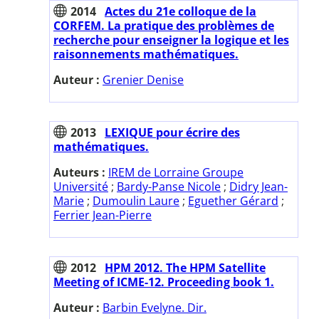
2014
Actes du 21e colloque de la
CORFEM. La pratique des problèmes de
recherche pour enseigner la logique et les
raisonnements mathématiques.
Auteur :
Grenier Denise
2013
LEXIQUE pour écrire des
mathématiques.
Auteurs :
IREM de Lorraine Groupe
Université
;
Bardy-Panse Nicole
;
Didry Jean-
Marie
;
Dumoulin Laure
;
Eguether Gérard
;
Ferrier Jean-Pierre
2012
HPM 2012. The HPM Satellite
Meeting of ICME-12. Proceeding book 1.
Auteur :
Barbin Evelyne. Dir.