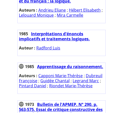
et du français : la logique.
Auteurs :
Andrieu Eliane
;
Hébert Elisabeth
;
Lelouard Monique
;
Mira Carmelle
1985
Interprétations d'énoncés
implicatifs et traitements logiques.
Auteur :
Radford Luis
1985
Apprentissage du raisonnement.
Auteurs :
Capponi Marie-Thérèse
;
Dubreuil
Françoise
;
Guidée Chantal
;
Legrand Marc
;
Pintard Daniel
;
Riondet Marie-Thérèse
1973
Bulletin de l'APMEP. N° 290. p.
563-575. Essai de critique constructive des