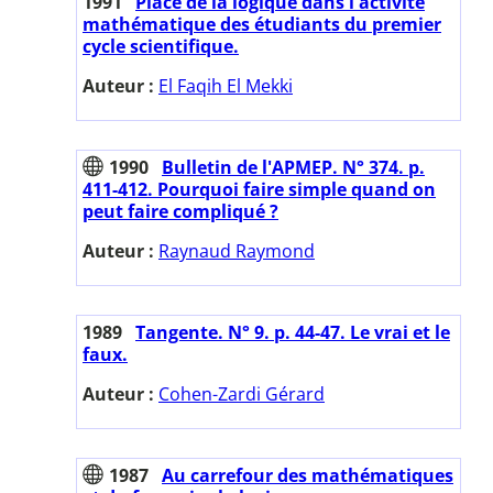
1991
Place de la logique dans l'activité
mathématique des étudiants du premier
cycle scientifique.
Auteur :
El Faqih El Mekki
1990
Bulletin de l'APMEP. N° 374. p.
411-412. Pourquoi faire simple quand on
peut faire compliqué ?
Auteur :
Raynaud Raymond
1989
Tangente. N° 9. p. 44-47. Le vrai et le
faux.
Auteur :
Cohen-Zardi Gérard
1987
Au carrefour des mathématiques