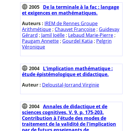
2005
De la terminale à la fac : langage
et exigences en mathématiques.
Auteurs :
IREM de Rennes Groupe
Arithmétique
;
Chauvet Françoise
;
Guidevay
Gérard
;
Jamil Joëlle
;
Lebaud Marie-Pierre
;
Paugam Annette
;
Gourdel Katia
;
Pelgrin
Véronique
2004
L'implication mathématique :
étude épistémologique et didactique.
Auteur :
Deloustal-Jorrand Virginie
2004
Annales de didactique et de
sciences cognitives. V. 9. p. 175-203.
Contribution à l'étude des modes de
traitement de la validité de l'implication
par de futurs enseignants de