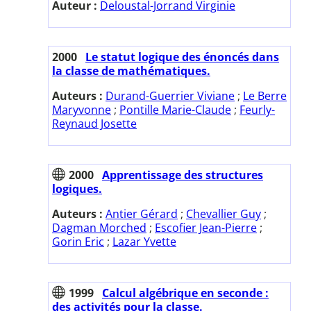
Auteur :
Deloustal-Jorrand Virginie
2000
Le statut logique des énoncés dans
la classe de mathématiques.
Auteurs :
Durand-Guerrier Viviane
;
Le Berre
Maryvonne
;
Pontille Marie-Claude
;
Feurly-
Reynaud Josette
2000
Apprentissage des structures
logiques.
Auteurs :
Antier Gérard
;
Chevallier Guy
;
Dagman Morched
;
Escofier Jean-Pierre
;
Gorin Eric
;
Lazar Yvette
1999
Calcul algébrique en seconde :
des activités pour la classe.