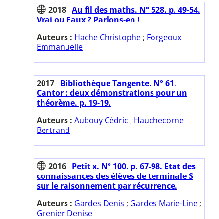
2018
Au fil des maths. N° 528. p. 49-54.
Vrai ou Faux ? Parlons-en !
Auteurs :
Hache Christophe
;
Forgeoux
Emmanuelle
2017
Bibliothèque Tangente. N° 61.
Cantor : deux démonstrations pour un
théorème. p. 19-19.
Auteurs :
Aubouy Cédric
;
Hauchecorne
Bertrand
2016
Petit x. N° 100. p. 67-98. Etat des
connaissances des élèves de terminale S
sur le raisonnement par récurrence.
Auteurs :
Gardes Denis
;
Gardes Marie-Line
;
Grenier Denise