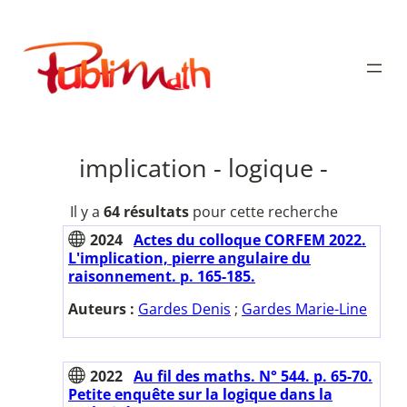
Aller
au
Publimath
contenu
implication - logique -
Il y a
64 résultats
pour cette recherche
2024
Actes du colloque CORFEM 2022.
L'implication, pierre angulaire du
raisonnement. p. 165-185.
Auteurs :
Gardes Denis
;
Gardes Marie-Line
2022
Au fil des maths. N° 544. p. 65-70.
Petite enquête sur la logique dans la