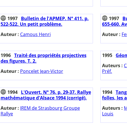
1997
Bulletin de l'APMEP. N° 411. p.
1997
Bu
522-522. Un petit problème.
655-660. Av
Auteur :
Camous Henri
Auteur :
Fe
1996
Traité des propriétés projectives
1995
Géom
des figures. T. 2.
Auteurs :
C
Auteur :
Poncelet Jean-Victor
Préf.
1994
L'Ouvert. N° 76. p. 29-37. Rallye
1994
Tange
mathématique d'Alsace 1994 (corrigé).
folles, les a
Auteur :
IREM de Strasbourg Groupe
Auteurs :
M
Rallye
Louis