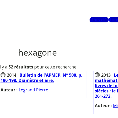
Mots-clés
Aute
hexagone
Il y a
52 résultats
pour cette recherche
2014
Bulletin de l'APMEP. N° 508. p.
2013
L
190-198. Diamètre et aire.
mathématiq
livres de f
Auteur :
Legrand Pierre
siècles : le
261-272.
Auteur :
Mé