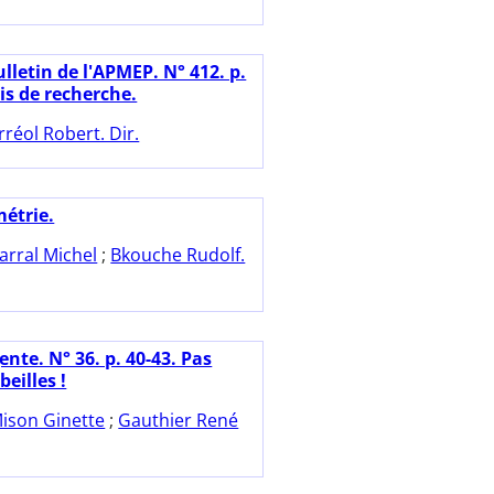
lletin de l'APMEP. N° 412. p.
is de recherche.
rréol Robert. Dir.
étrie.
arral Michel
;
Bkouche Rudolf.
nte. N° 36. p. 40-43. Pas
beilles !
ison Ginette
;
Gauthier René