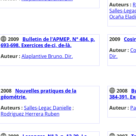
Auteurs :
R
Salles-Lega
Ocaña Elad
2009
Bulletin de l'APMEP. N° 484. p.
2009
Cosin
693-698. Exercices de-ci, de-là.
Auteur :
Co
Auteur :
Alaplantive Bruno. Dir.
Dir.
2008
Nouvelles pratiques de la
2008
Bu
géométrie.
384-391. Ex
Auteurs :
Salles-Legac Danielle
;
Auteur :
Pa
Rodriguez Herrera Ruben