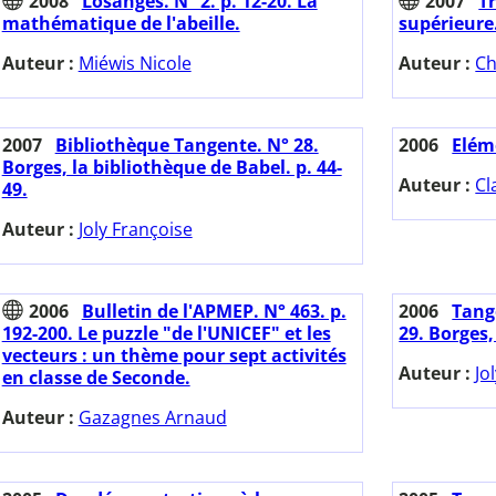
2008
Losanges. N° 2. p. 12-20. La
2007
T
mathématique de l'abeille.
supérieure
Auteur :
Miéwis Nicole
Auteur :
Ch
2007
Bibliothèque Tangente. N° 28.
2006
Elém
Borges, la bibliothèque de Babel. p. 44-
Auteur :
Cl
49.
Auteur :
Joly Françoise
2006
Bulletin de l'APMEP. N° 463. p.
2006
Tange
192-200. Le puzzle "de l'UNICEF" et les
29. Borges,
vecteurs : un thème pour sept activités
Auteur :
Jo
en classe de Seconde.
Auteur :
Gazagnes Arnaud