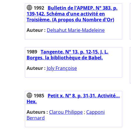
1992
Bulletin de l'APMEP. N° 383. p.
139-142. Schéma d'une activité en
Troisième. (A propos du Nombre d'Or)
Auteur :
Delsahut Marie-Madeleine
1989
Tangente. N° 13. p. 12-15. J. L.
Borges, la bibliothèque de Babel.
Auteur :
Joly Françoise
1985
Petit x. N° 8. p. 31-31. Activité...
Hex.
Auteurs :
Clarou Philippe
;
Capponi
Bernard