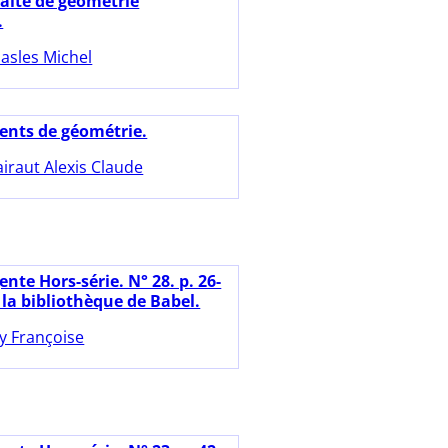
raité de géométrie
.
asles Michel
ents de géométrie.
airaut Alexis Claude
nte Hors-série. N° 28. p. 26-
 la bibliothèque de Babel.
ly Françoise