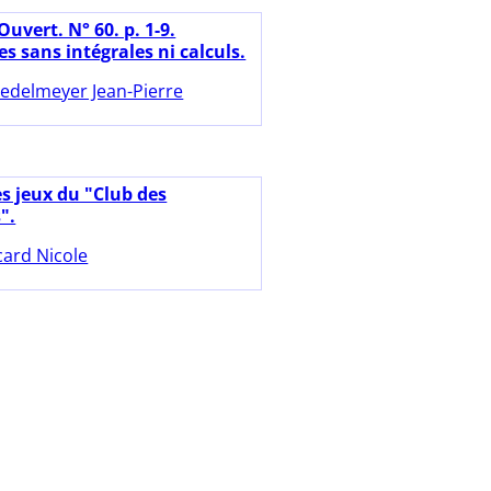
Ouvert. N° 60. p. 1-9.
s sans intégrales ni calculs.
iedelmeyer Jean-Pierre
es jeux du "Club des
".
card Nicole