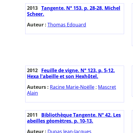
2013
Tangente. N° 153. p. 28-28. Michel
Scheer.
Auteur :
Thomas Edouard
2012
Feuille de vigne. N° 123. p. 5-12.
Hexa l'abeille et son Hexhôtel.
Auteurs :
Racine Marie-Noëlle
;
Mascret
Alain
2011
Bibliothèque Tangente. N° 42. Les
abeilles géomètres. p. 10-13.
Auteur :
Dupas Jean-Jacques