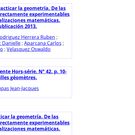
acticar la geometría. De las
irectamente experimentables
alizaciones matemáticas.
blicación 2013.
odriguez Herrera Ruben
;
c Danielle
;
Aparcana Carlos
;
io
;
Velasquez Oswaldo
nte Hors-série. N° 42. p. 10-
illes géomètres.
pas Jean-Jacques
icar la geometría. De las
irectamente experimentables
alizaciones matemáticas.