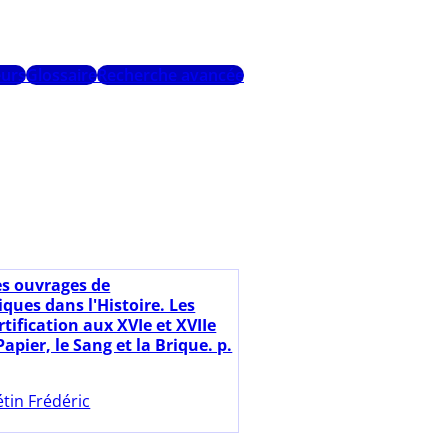
urs
Glossaire
Recherche avancée
es ouvrages de
ues dans l'Histoire. Les
ortification aux XVIe et XVIIe
 Papier, le Sang et la Brique. p.
tin Frédéric