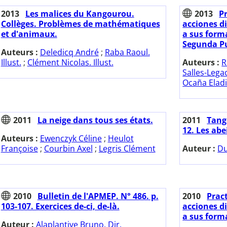
2013
Les malices du Kangourou.
2013
Pr
Collèges. Problèmes de mathématiques
acciones d
et d'animaux.
a sus form
Segunda Pu
Auteurs :
Deledicq André
;
Raba Raoul.
Illust.
;
Clément Nicolas. Illust.
Auteurs :
R
Salles-Lega
Ocaña Elad
2011
La neige dans tous ses états.
2011
Tange
12. Les abe
Auteurs :
Ewenczyk Céline
;
Heulot
Françoise
;
Courbin Axel
;
Legris Clément
Auteur :
Du
2010
Bulletin de l'APMEP. N° 486. p.
2010
Pract
103-107. Exercices de-ci, de-là.
acciones d
a sus form
Auteur :
Alaplantive Bruno. Dir.