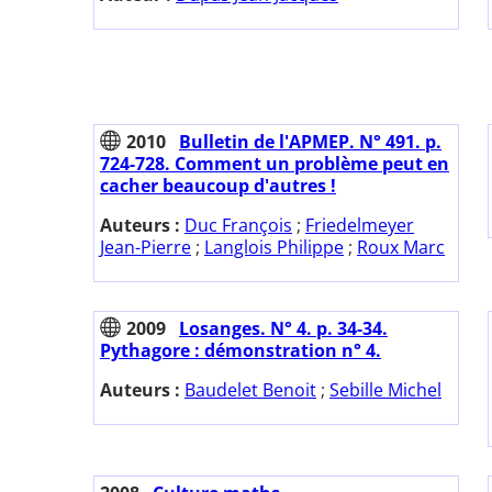
2010
Bulletin de l'APMEP. N° 491. p.
724-728. Comment un problème peut en
cacher beaucoup d'autres !
Auteurs :
Duc François
;
Friedelmeyer
Jean-Pierre
;
Langlois Philippe
;
Roux Marc
2009
Losanges. N° 4. p. 34-34.
Pythagore : démonstration n° 4.
Auteurs :
Baudelet Benoit
;
Sebille Michel