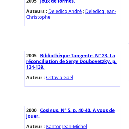
2005
Jeux de formes.
Auteurs :
Deledicq André
;
Deledicq Jean-
Christophe
2005
Bibliothèque Tangente. N° 23. La
réconciliation de Serge Doubovetzky. p.
134-139.
Auteur :
Octavia Gaël
2000
Cosinus. N° 5. p. 40-40. A vous de
jouer.
Auteur :
Kantor Jean-Michel