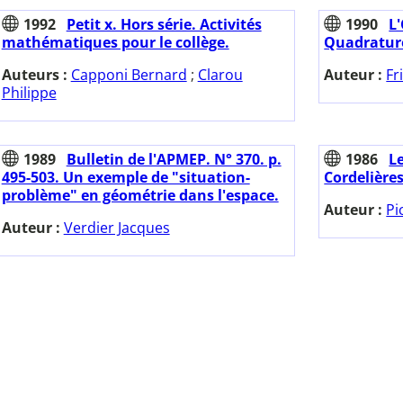
1992
Petit x. Hors série. Activités
1990
L'
mathématiques pour le collège.
Quadrature
Auteurs :
Capponi Bernard
;
Clarou
Auteur :
Fr
Philippe
1989
Bulletin de l'APMEP. N° 370. p.
1986
L
495-503. Un exemple de "situation-
Cordelières
problème" en géométrie dans l'espace.
Auteur :
Pi
Auteur :
Verdier Jacques