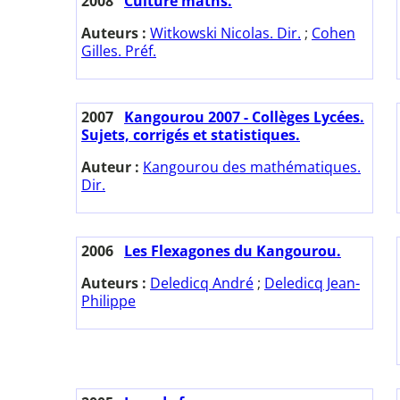
2008
Culture maths.
Auteurs :
Witkowski Nicolas. Dir.
;
Cohen
Gilles. Préf.
2007
Kangourou 2007 - Collèges Lycées.
Sujets, corrigés et statistiques.
Auteur :
Kangourou des mathématiques.
Dir.
2006
Les Flexagones du Kangourou.
Auteurs :
Deledicq André
;
Deledicq Jean-
Philippe