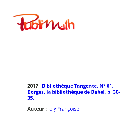
Aller
au
Publimath
contenu
2017
Bibliothèque Tangente. N° 61.
Borges, la bibliothèque de Babel. p. 30-
35.
Auteur :
Joly Françoise