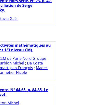
nte Hors-série. N° 23. p. 42-
ciliation de Serge
ky.
tavia Gaël
activités mathématiques au
nt 1/3 niveau CM).
REM de Paris-Nord Groupe
urbion Michel
;
Da Costa
amart Jean-François
;
Madec
annetier Nicole
nte. N° 64-65. p. 84-85. Le
oot.
iton Michel