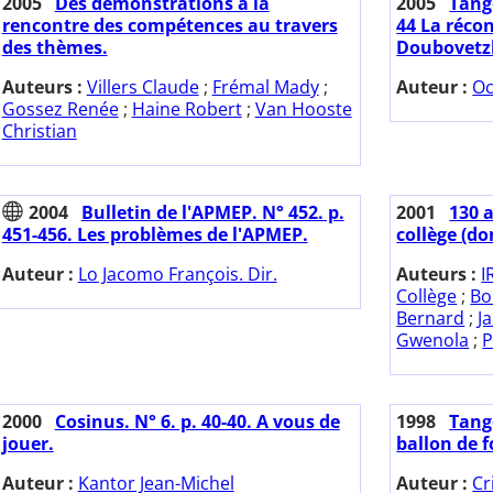
2005
Des démonstrations à la
2005
Tange
rencontre des compétences au travers
44 La récon
des thèmes.
Doubovetz
Auteurs :
Villers Claude
;
Frémal Mady
;
Auteur :
Oc
Gossez Renée
;
Haine Robert
;
Van Hooste
Christian
2004
Bulletin de l'APMEP. N° 452. p.
2001
130 
451-456. Les problèmes de l'APMEP.
collège (do
Auteur :
Lo Jacomo François. Dir.
Auteurs :
I
Collège
;
Bo
Bernard
;
J
Gwenola
;
P
2000
Cosinus. N° 6. p. 40-40. A vous de
1998
Tange
jouer.
ballon de f
Auteur :
Kantor Jean-Michel
Auteur :
Cr