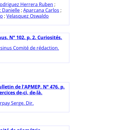
odriguez Herrera Ruben
;
c Danielle
;
Aparcana Carlos
;
io
;
Velasquez Oswaldo
us. N° 102. p. 2. Curiosités.
sinus Comité de rédaction.
lletin de l'APMEP. N° 476. p.
ercices de-ci, de-là.
rpay Serge. Dir.