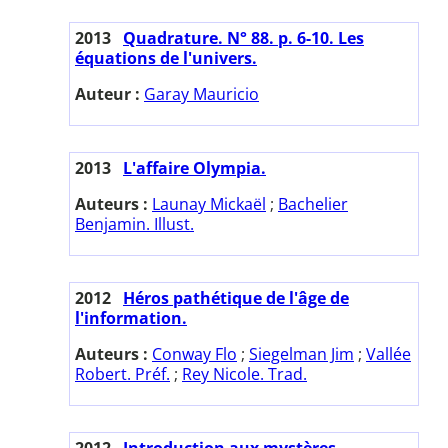
2013
Quadrature. N° 88. p. 6-10. Les
équations de l'univers.
Auteur :
Garay Mauricio
2013
L'affaire Olympia.
Auteurs :
Launay Mickaël
;
Bachelier
Benjamin. Illust.
2012
Héros pathétique de l'âge de
l'information.
Auteurs :
Conway Flo
;
Siegelman Jim
;
Vallée
Robert. Préf.
;
Rey Nicole. Trad.
2012
Introduction aux mystères.