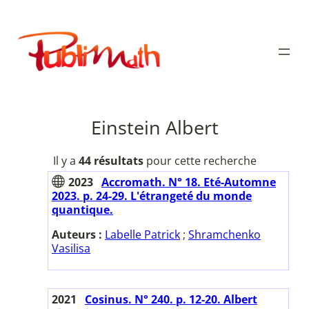
Aller
au
Publimath
contenu
Einstein Albert
Il y a
44 résultats
pour cette recherche
2023
Accromath. N° 18. Eté-Automne
2023. p. 24-29. L'étrangeté du monde
quantique.
Auteurs :
Labelle Patrick
;
Shramchenko
Vasilisa
2021
Cosinus. N° 240. p. 12-20. Albert