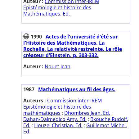
Auteur :
Commission inter-IREM
Epistémologie et histoire des
Mathématiques. Ed.
1990
Actes de l'université d'été sur
l'Histoire des Mathématiques. La
Rochelle. La relativité restreinte. Le rôle
créateur d'Einstein. p. 303-332.
Auteur :
Nouet Jean
1987
Mathématiques au fil des âges.
Auteurs :
Commission inter-IREM
Epistémologie et histoire des
mathématiques
;
Dhombres Jean. Ed.
;
Dahan-Dalmedico Amy. Ed.
;
Bkouche Rudolf.
Ed.
;
Houzel Christian. Ed.
;
Guillemot Michel.
Ed.