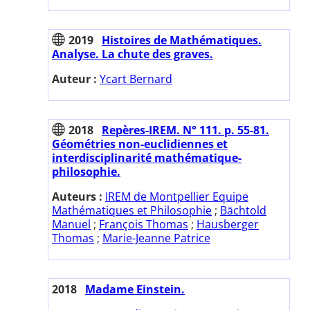
2019
Histoires de Mathématiques.
Analyse. La chute des graves.
Auteur :
Ycart Bernard
2018
Repères-IREM. N° 111. p. 55-81.
Géométries non-euclidiennes et
interdisciplinarité mathématique-
philosophie.
Auteurs :
IREM de Montpellier Equipe
Mathématiques et Philosophie
;
Bächtold
Manuel
;
François Thomas
;
Hausberger
Thomas
;
Marie-Jeanne Patrice
2018
Madame Einstein.