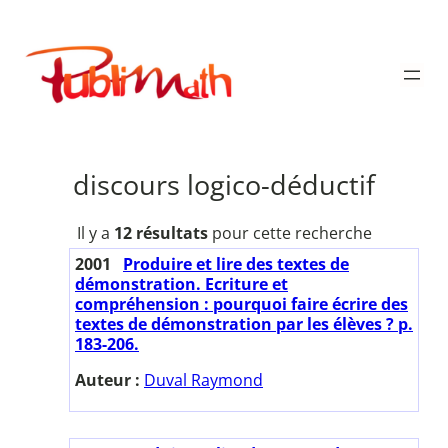
Aller
au
Publimath
contenu
discours logico-déductif
Il y a
12 résultats
pour cette recherche
2001
Produire et lire des textes de
démonstration. Ecriture et
compréhension : pourquoi faire écrire des
textes de démonstration par les élèves ? p.
183-206.
Auteur :
Duval Raymond