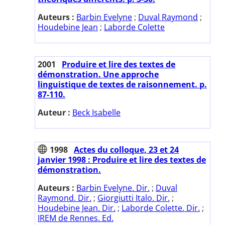
Auteurs :
Barbin Evelyne
;
Duval Raymond
;
Houdebine Jean
;
Laborde Colette
2001
Produire et lire des textes de
démonstration. Une approche
linguistique de textes de raisonnement. p.
87-110.
Auteur :
Beck Isabelle
1998
Actes du colloque, 23 et 24
janvier 1998 : Produire et lire des textes de
démonstration.
Auteurs :
Barbin Evelyne. Dir.
;
Duval
Raymond. Dir.
;
Giorgiutti Italo. Dir.
;
Houdebine Jean. Dir.
;
Laborde Colette. Dir.
;
IREM de Rennes. Ed.