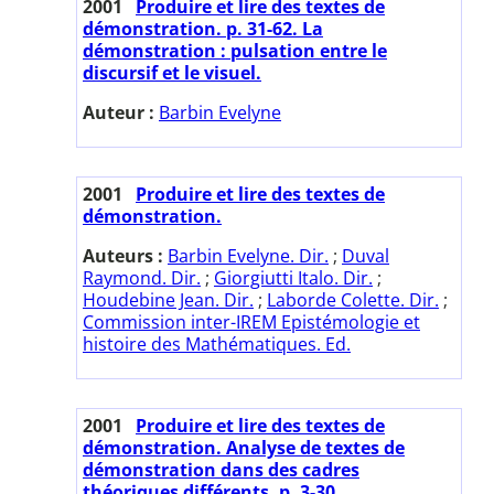
2001
Produire et lire des textes de
démonstration. p. 31-62. La
démonstration : pulsation entre le
discursif et le visuel.
Auteur :
Barbin Evelyne
2001
Produire et lire des textes de
démonstration.
Auteurs :
Barbin Evelyne. Dir.
;
Duval
Raymond. Dir.
;
Giorgiutti Italo. Dir.
;
Houdebine Jean. Dir.
;
Laborde Colette. Dir.
;
Commission inter-IREM Epistémologie et
histoire des Mathématiques. Ed.
2001
Produire et lire des textes de
démonstration. Analyse de textes de
démonstration dans des cadres
théoriques différents. p. 3-30.