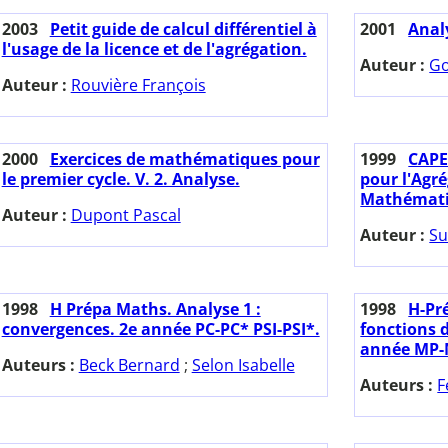
2003
Petit guide de calcul différentiel à
2001
Anal
l'usage de la licence et de l'agrégation.
Auteur :
Go
Auteur :
Rouvière François
2000
Exercices de mathématiques pour
1999
CAPE
le premier cycle. V. 2. Analyse.
pour l'Agr
Mathématiq
Auteur :
Dupont Pascal
Auteur :
Su
1998
H Prépa Maths. Analyse 1 :
1998
H-Pr
convergences. 2e année PC-PC* PSI-PSI*.
fonctions d
année MP-
Auteurs :
Beck Bernard
;
Selon Isabelle
Auteurs :
F