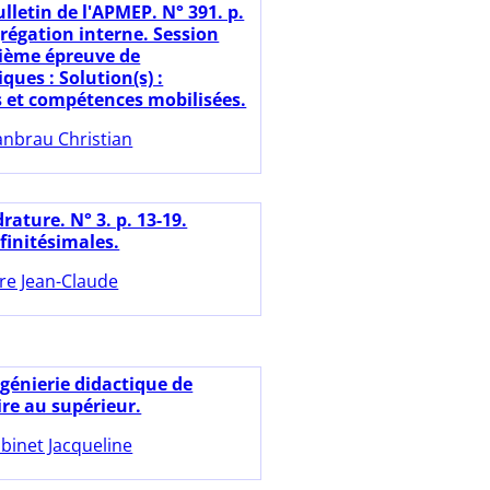
lletin de l'APMEP. N° 391. p.
grégation interne. Session
ième épreuve de
ues : Solution(s) :
s et compétences mobilisées.
anbrau Christian
ature. N° 3. p. 13-19.
nfinitésimales.
fre Jean-Claude
ngénierie didactique de
ire au supérieur.
binet Jacqueline