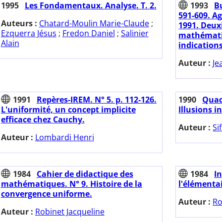
1995
Les Fondamentaux. Analyse. T. 2.
1993
Bu
591-609. A
Auteurs :
Chatard-Moulin Marie-Claude
;
1991. Deux
Ezquerra Jésus
;
Fredon Daniel
;
Salinier
mathématiq
Alain
indication
Auteur :
Je
1991
Repères-IREM. N° 5. p. 112-126.
1990
Quadr
L'uniformité, un concept implicite
Illusions i
efficace chez Cauchy.
Auteur :
Si
Auteur :
Lombardi Henri
1984
Cahier de didactique des
1984
I
mathématiques. N° 9. Histoire de la
l'élémenta
convergence uniforme.
Auteur :
Ro
Auteur :
Robinet Jacqueline