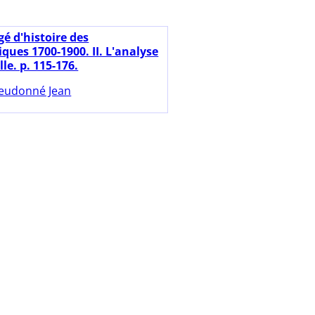
é d'histoire des
ues 1700-1900. II. L'analyse
le. p. 115-176.
eudonné Jean