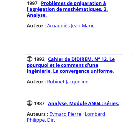
1997
Problèmes de préparation à
l'agrégation de mathématiques. 3.
Analyse.
Auteur :
Arnaudiès Jean-Marie
1992
Cahier de DIDIREM. N° 12. Le
pourquoi et le comment d'une
ingénierie. La convergence uniforme.
Auteur :
Robinet Jacqueline
1987
Analyse. Module AN04 : séries.
Auteurs :
Eymard Pierre
;
Lombard
Philippe. Dir.