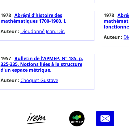
1978
Abrégé d'histoire des
1978
Abrég
mathématiques 1700-1900. I.
mathématiq
fonctionnel
Auteur :
Dieudonné Jean. Dir.
Auteur :
Di
1957
Bulletin de l'APMEP. N° 185. p.
325-335. Notions liées à la structure
d'un espace métrique.
Auteur :
Choquet Gustave