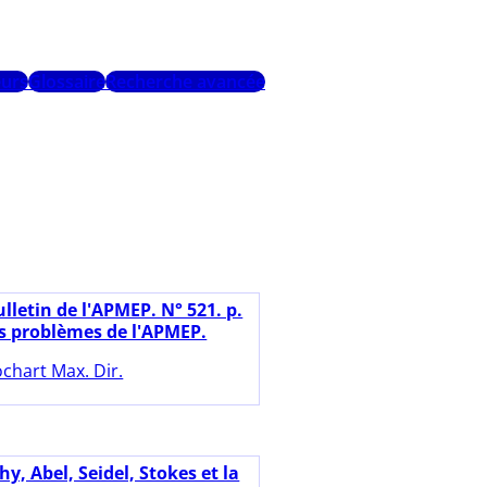
urs
Glossaire
Recherche avancée
lletin de l'APMEP. N° 521. p.
es problèmes de l'APMEP.
chart Max. Dir.
y, Abel, Seidel, Stokes et la