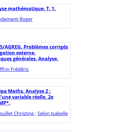
yse mathématique. T. 1.
dement Roger
S/AGREG. Problèmes corrigés
égation externe.
ues générales. Analyse.
ffrin Frédéric
épa Maths. Analyse 2 :
'une variable réelle. 2e
MP*.
euillet Christine
;
Selon Isabelle