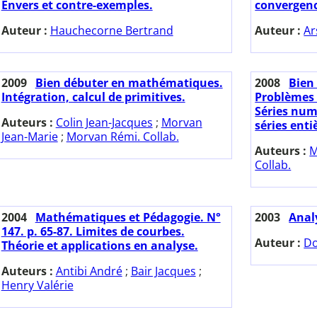
Envers et contre-exemples.
convergenc
Auteur :
Hauchecorne Bertrand
Auteur :
Ar
2009
Bien débuter en mathématiques.
2008
Bien
Intégration, calcul de primitives.
Problèmes 
Séries num
Auteurs :
Colin Jean-Jacques
;
Morvan
séries enti
Jean-Marie
;
Morvan Rémi. Collab.
Auteurs :
M
Collab.
2004
Mathématiques et Pédagogie. N°
2003
Analy
147. p. 65-87. Limites de courbes.
Auteur :
Do
Théorie et applications en analyse.
Auteurs :
Antibi André
;
Bair Jacques
;
Henry Valérie