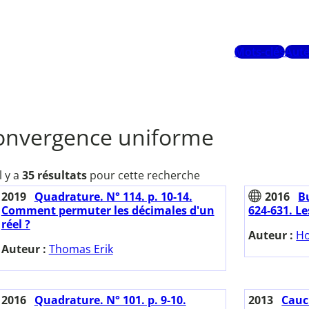
Mots-clés
Aute
onvergence uniforme
Il y a
35 résultats
pour cette recherche
2019
Quadrature. N° 114. p. 10-14.
2016
Bu
Comment permuter les décimales d'un
624-631. L
réel ?
Auteur :
Ho
Auteur :
Thomas Erik
2016
Quadrature. N° 101. p. 9-10.
2013
Cauch