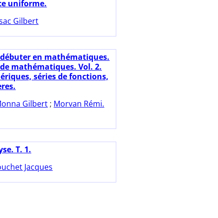
e uniforme.
sac Gilbert
 débuter en mathématiques.
de mathématiques. Vol. 2.
ériques, séries de fonctions,
ères.
onna Gilbert
;
Morvan Rémi.
se. T. 1.
uchet Jacques