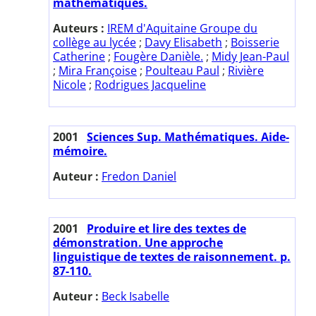
mathématiques.
Auteurs :
IREM d'Aquitaine Groupe du
collège au lycée
;
Davy Elisabeth
;
Boisserie
Catherine
;
Fougère Danièle.
;
Midy Jean-Paul
;
Mira Françoise
;
Poulteau Paul
;
Rivière
Nicole
;
Rodrigues Jacqueline
2001
Sciences Sup. Mathématiques. Aide-
mémoire.
Auteur :
Fredon Daniel
2001
Produire et lire des textes de
démonstration. Une approche
linguistique de textes de raisonnement. p.
87-110.
Auteur :
Beck Isabelle