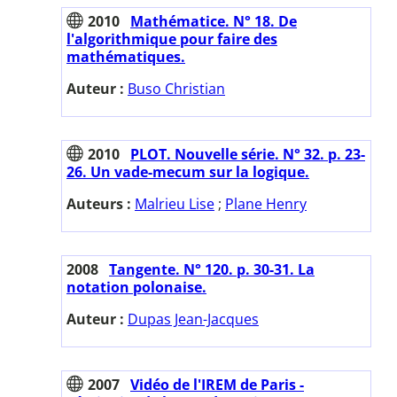
2010
Mathématice. N° 18. De
l'algorithmique pour faire des
mathématiques.
Auteur :
Buso Christian
2010
PLOT. Nouvelle série. N° 32. p. 23-
26. Un vade-mecum sur la logique.
Auteurs :
Malrieu Lise
;
Plane Henry
2008
Tangente. N° 120. p. 30-31. La
notation polonaise.
Auteur :
Dupas Jean-Jacques
2007
Vidéo de l'IREM de Paris -