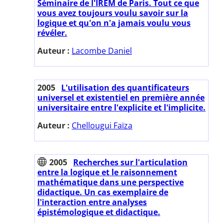
Séminaire de l'IREM de Paris. Tout ce que
vous avez toujours voulu savoir sur la
logique et qu'on n'a jamais voulu vous
révéler.
Auteur :
Lacombe Daniel
2005
L'utilisation des quantificateurs
universel et existentiel en première année
universitaire entre l'explicite et l'implicite.
Auteur :
Chellougui Faïza
2005
Recherches sur l'articulation
entre la logique et le raisonnement
mathématique dans une perspective
didactique. Un cas exemplaire de
l'interaction entre analyses
épistémologique et didactique.