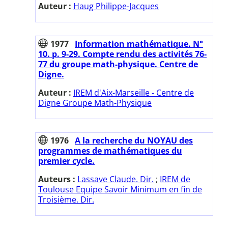
Auteur :
Haug Philippe-Jacques
1977
Information mathématique. N°
10. p. 9-29. Compte rendu des activités 76-
77 du groupe math-physique. Centre de
Digne.
Auteur :
IREM d'Aix-Marseille - Centre de
Digne Groupe Math-Physique
1976
A la recherche du NOYAU des
programmes de mathématiques du
premier cycle.
Auteurs :
Lassave Claude. Dir.
;
IREM de
Toulouse Equipe Savoir Minimum en fin de
Troisième. Dir.