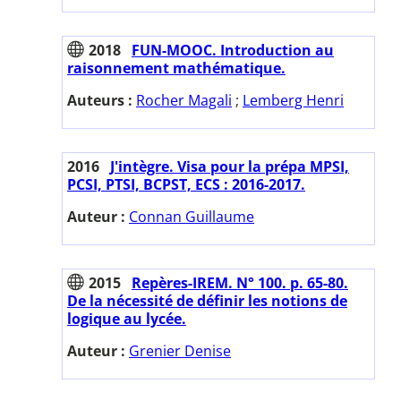
2018
FUN-MOOC. Introduction au
raisonnement mathématique.
Auteurs :
Rocher Magali
;
Lemberg Henri
2016
J'intègre. Visa pour la prépa MPSI,
PCSI, PTSI, BCPST, ECS : 2016-2017.
Auteur :
Connan Guillaume
2015
Repères-IREM. N° 100. p. 65-80.
De la nécessité de définir les notions de
logique au lycée.
Auteur :
Grenier Denise