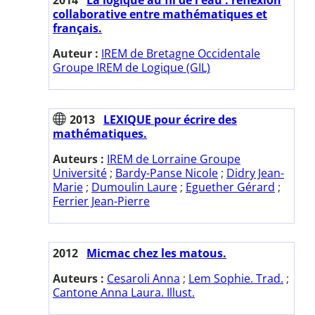
collaborative entre mathématiques et
français.
Auteur :
IREM de Bretagne Occidentale
Groupe IREM de Logique (GIL)
2013
LEXIQUE pour écrire des
mathématiques.
Auteurs :
IREM de Lorraine Groupe
Université
;
Bardy-Panse Nicole
;
Didry Jean-
Marie
;
Dumoulin Laure
;
Eguether Gérard
;
Ferrier Jean-Pierre
2012
Micmac chez les matous.
Auteurs :
Cesaroli Anna
;
Lem Sophie. Trad.
;
Cantone Anna Laura. Illust.