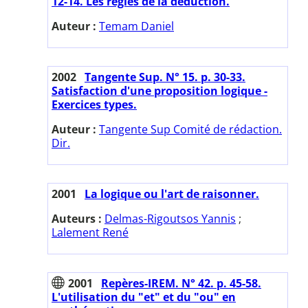
12-14. Les règles de la déduction.
Auteur :
Temam Daniel
2002
Tangente Sup. N° 15. p. 30-33.
Satisfaction d'une proposition logique -
Exercices types.
Auteur :
Tangente Sup Comité de rédaction.
Dir.
2001
La logique ou l'art de raisonner.
Auteurs :
Delmas-Rigoutsos Yannis
;
Lalement René
2001
Repères-IREM. N° 42. p. 45-58.
L'utilisation du "et" et du "ou" en