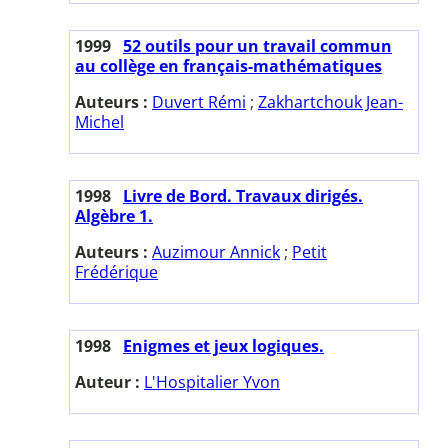
1999
52 outils pour un travail commun
au collège en français-mathématiques
Auteurs :
Duvert Rémi
;
Zakhartchouk Jean-
Michel
1998
Livre de Bord. Travaux dirigés.
Algèbre 1.
Auteurs :
Auzimour Annick
;
Petit
Frédérique
1998
Enigmes et jeux logiques.
Auteur :
L'Hospitalier Yvon