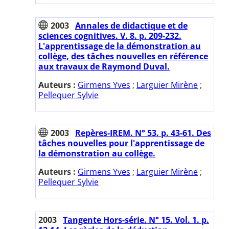
2003
Annales de didactique et de
sciences cognitives. V. 8. p. 209-232.
L'apprentissage de la démonstration au
collège, des tâches nouvelles en référence
aux travaux de Raymond Duval.
Auteurs :
Girmens Yves
;
Larguier Mirène
;
Pellequer Sylvie
2003
Repères-IREM. N° 53. p. 43-61. Des
tâches nouvelles pour l'apprentissage de
la démonstration au collège.
Auteurs :
Girmens Yves
;
Larguier Mirène
;
Pellequer Sylvie
2003
Tangente Hors-série. N° 15. Vol. 1. p.