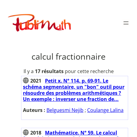
Aller
au
Publimath
contenu
calcul fractionnaire
Il y a
17 résultats
pour cette recherche
2021
Petit x. N° 114. p. 69-91. Le
schéma segmentaire, un "bon" outil pour
résoudre des problèmes arithmétiques ?
Un exemple : inverser une fraction de...
Auteurs :
Belguesmi Nejib
;
Coulange Lalina
2018
Mathématice. N° 59. Le calcul