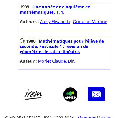
1999
Une année de cinquième en
mathématiques. T. 1.
Auteurs :
Alosy Elisabeth
;
Grimaud Martine
1988
Mathématiques pour l'élève de
seconde. Fascicule 1 : révision de
géométrie - le calcul linéaire.
Auteur :
Morlet Claude. Dir.
© ADIREM-APMEP - ISSN 1292-8054 -
Mentions légales
-