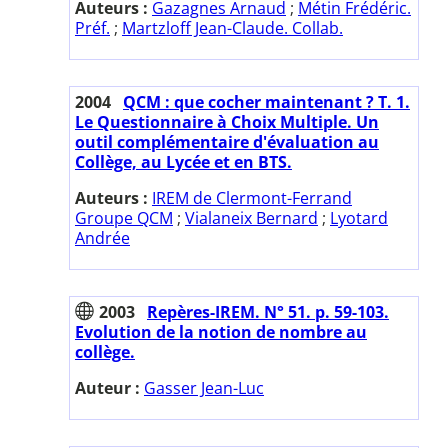
Auteurs :
Gazagnes Arnaud
;
Métin Frédéric.
Préf.
;
Martzloff Jean-Claude. Collab.
2004
QCM : que cocher maintenant ? T. 1.
Le Questionnaire à Choix Multiple. Un
outil complémentaire d'évaluation au
Collège, au Lycée et en BTS.
Auteurs :
IREM de Clermont-Ferrand
Groupe QCM
;
Vialaneix Bernard
;
Lyotard
Andrée
2003
Repères-IREM. N° 51. p. 59-103.
Evolution de la notion de nombre au
collège.
Auteur :
Gasser Jean-Luc