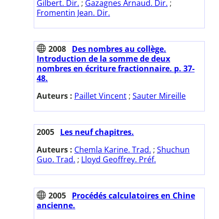
Gilbert. Dir.
;
Gazagnes Arnaud. Dir.
;
Fromentin Jean. Dir.
2008
Des nombres au collège.
Introduction de la somme de deux
nombres en écriture fractionnaire. p. 37-
48.
Auteurs :
Paillet Vincent
;
Sauter Mireille
2005
Les neuf chapitres.
Auteurs :
Chemla Karine. Trad.
;
Shuchun
Guo. Trad.
;
Lloyd Geoffrey. Préf.
2005
Procédés calculatoires en Chine
ancienne.