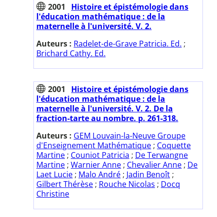
2001
Histoire et épistémologie dans
l'éducation mathématique : de la
maternelle à l'université. V. 2.
Auteurs :
Radelet-de-Grave Patricia. Ed.
;
Brichard Cathy. Ed.
2001
Histoire et épistémologie dans
l'éducation mathématique : de la
maternelle à l'université. V. 2. De la
fraction-tarte au nombre. p. 261-318.
Auteurs :
GEM Louvain-la-Neuve Groupe
d'Enseignement Mathématique
;
Coquette
Martine
;
Couniot Patricia
;
De Terwangne
Martine
;
Warnier Anne
;
Chevalier Anne
;
De
Laet Lucie
;
Malo André
;
Jadin Benoît
;
Gilbert Thérèse
;
Rouche Nicolas
;
Docq
Christine