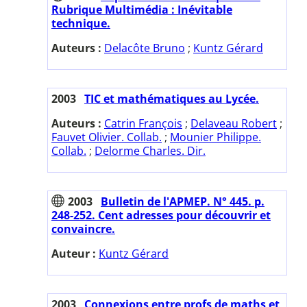
Rubrique Multimédia : Inévitable
technique.
Auteurs :
Delacôte Bruno
;
Kuntz Gérard
2003
TIC et mathématiques au Lycée.
Auteurs :
Catrin François
;
Delaveau Robert
;
Fauvet Olivier. Collab.
;
Mounier Philippe.
Collab.
;
Delorme Charles. Dir.
2003
Bulletin de l'APMEP. N° 445. p.
248-252. Cent adresses pour découvrir et
convaincre.
Auteur :
Kuntz Gérard
2003
Connexions entre profs de maths et