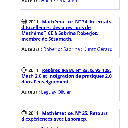
Auteur :
Hache Sébastien
2011
Mathématice. N° 24. Internats
d'Excellence : des questions de
MathémaTICE à Sabrina Roberjot,
membre de Sésamath.
Auteurs :
Roberjot Sabrina
;
Kuntz Gérard
2011
Repères-IREM. N° 83. p. 95-108.
Math 2.0 et intégration de pratiques 2.0
dans l'enseignement.
Auteur :
Leguay Olivier
2011
Mathématice. N° 25. Retours
d'expériences avec Labomep.