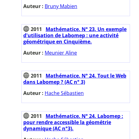
Auteur :
Bruny Mabien
2011
Mathématice. N° 23. Un exemple
d'utilisation de Labomep : une activité
géométrique en Cinquième.
Auteur :
Meunier Aline
2011
Mathématice. N° 24. Tout le Web
dans Labomep ? (AC n° 3)
Auteur :
Hache Sébastien
2011
Mathématice. N° 24. Labomep :
pour rendre accessible la géométrie
dynamique (AC n°3).