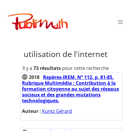
Aller
au
Publimath
contenu
utilisation de l'internet
Il y a
73 résultats
pour cette recherche
2018
Repères-IREM. N° 112. p. 81-85.
Rubrique Multimédia : Contribution à la
formation citoyenne au sujet des réseaux
sociaux et des grandes mutations
technologiques.
Auteur :
Kuntz Gérard