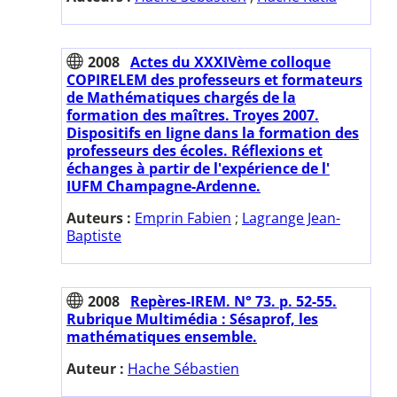
2008
Actes du XXXIVème colloque
COPIRELEM des professeurs et formateurs
de Mathématiques chargés de la
formation des maîtres. Troyes 2007.
Dispositifs en ligne dans la formation des
professeurs des écoles. Réflexions et
échanges à partir de l'expérience de l'
IUFM Champagne-Ardenne.
Auteurs :
Emprin Fabien
;
Lagrange Jean-
Baptiste
2008
Repères-IREM. N° 73. p. 52-55.
Rubrique Multimédia : Sésaprof, les
mathématiques ensemble.
Auteur :
Hache Sébastien