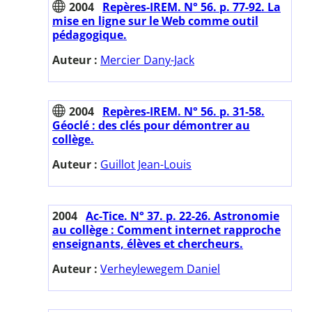
2004
Repères-IREM. N° 56. p. 77-92. La
mise en ligne sur le Web comme outil
pédagogique.
Auteur :
Mercier Dany-Jack
2004
Repères-IREM. N° 56. p. 31-58.
Géoclé : des clés pour démontrer au
collège.
Auteur :
Guillot Jean-Louis
2004
Ac-Tice. N° 37. p. 22-26. Astronomie
au collège : Comment internet rapproche
enseignants, élèves et chercheurs.
Auteur :
Verheylewegem Daniel