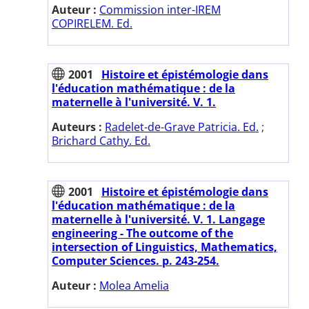
Auteur :
Commission inter-IREM
COPIRELEM. Ed.
2001
Histoire et épistémologie dans
l'éducation mathématique : de la
maternelle à l'université. V. 1.
Auteurs :
Radelet-de-Grave Patricia. Ed.
;
Brichard Cathy. Ed.
2001
Histoire et épistémologie dans
l'éducation mathématique : de la
maternelle à l'université. V. 1. Langage
engineering - The outcome of the
intersection of Linguistics, Mathematics,
Computer Sciences. p. 243-254.
Auteur :
Molea Amelia