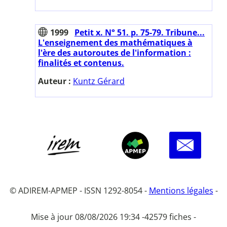
1999
Petit x. N° 51. p. 75-79. Tribune...
L'enseignement des mathématiques à
l'ère des autoroutes de l'information :
finalités et contenus.
Auteur :
Kuntz Gérard
© ADIREM-APMEP - ISSN 1292-8054 -
Mentions légales
-
Mise à jour 08/08/2026 19:34 -
42579 fiches -