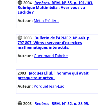
2004
Repères-IREM. N° 55. p. 101-103.
Rubrique Multimédia : Avez-vous vu
Euclide ?
Auteur :
Métin Frédéric
2003
Bulletin de l'APMEP. N° 449. p.
797-807. Wims : serveur d'exercices
mathématiques interactifs.
Auteur :
Guérimand Fabrice
2003
Jacques Ellul, l'homme qui avait
presque tout prévu.
Auteur :
Porquet Jean-Luc
2003
Repères-IREM. N° 52. p. 88-95.