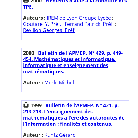
2000
Eléments d'aide à la conduite des
TPE.
Auteurs :
IREM de Lyon Groupe Lycée
;
Goutarel Y. Préf.
;
Ferrand Patrick. Préf.
;
Revillon Georges. Préf.
2000
Bulletin de l'APMEP. N° 429. p. 449-
454. Mathématiques et informatique.
Informatique et enseignement des
mathématiques.
Auteur :
Merle Michel
1999
Bulletin de l'APMEP. N° 421. p.
213-218. L'enseignement des
mathématiques à l'ère des autoroutes de
l'information : finalités et contenus.
Auteur :
Kuntz Gérard