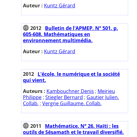
Auteur :
Kuntz Gérard
2012
Bulletin de l'APMEP. N° 501. p.
605-608. Mathématiques en
environnement multimédia.
Auteur :
Kuntz Gérard
2012
L'école, le numérique et la société
qui vient.
Auteurs :
Kambouchner Denis
;
Meirieu
Philippe
;
Stiegler Bernard
;
Gautier Julien.
Collab.
;
Vergne Guillaume. Collab.
2011
Mathématice. N° 26. Haïti : les
outils de Sésamath et le travail diversifié.