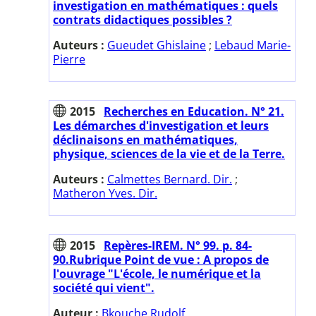
investigation en mathématiques : quels
contrats didactiques possibles ?
Auteurs :
Gueudet Ghislaine
;
Lebaud Marie-
Pierre
2015
Recherches en Education. N° 21.
Les démarches d'investigation et leurs
déclinaisons en mathématiques,
physique, sciences de la vie et de la Terre.
Auteurs :
Calmettes Bernard. Dir.
;
Matheron Yves. Dir.
2015
Repères-IREM. N° 99. p. 84-
90.Rubrique Point de vue : A propos de
l'ouvrage "L'école, le numérique et la
société qui vient".
Auteur :
Bkouche Rudolf