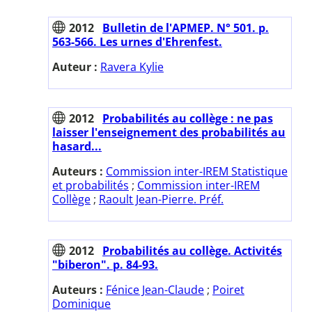
2012
Bulletin de l'APMEP. N° 501. p.
563-566. Les urnes d'Ehrenfest.
Auteur :
Ravera Kylie
2012
Probabilités au collège : ne pas
laisser l'enseignement des probabilités au
hasard...
Auteurs :
Commission inter-IREM Statistique
et probabilités
;
Commission inter-IREM
Collège
;
Raoult Jean-Pierre. Préf.
2012
Probabilités au collège. Activités
"biberon". p. 84-93.
Auteurs :
Fénice Jean-Claude
;
Poiret
Dominique