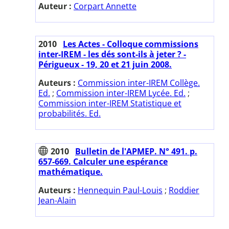
Auteur :
Corpart Annette
2010
Les Actes - Colloque commissions
inter-IREM - les dés sont-ils à jeter ? -
Périgueux - 19, 20 et 21 juin 2008.
Auteurs :
Commission inter-IREM Collège.
Ed.
;
Commission inter-IREM Lycée. Ed.
;
Commission inter-IREM Statistique et
probabilités. Ed.
2010
Bulletin de l'APMEP. N° 491. p.
657-669. Calculer une espérance
mathématique.
Auteurs :
Hennequin Paul-Louis
;
Roddier
Jean-Alain