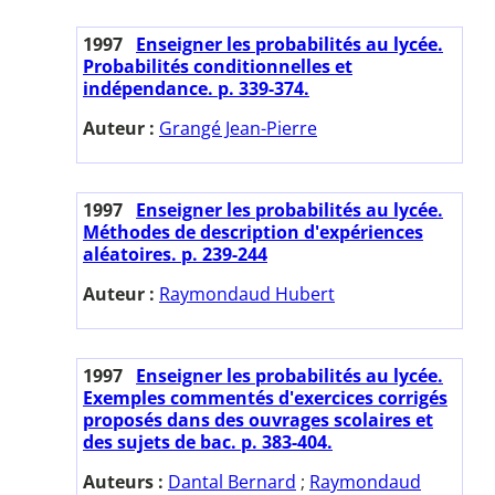
1997
Enseigner les probabilités au lycée.
Probabilités conditionnelles et
indépendance. p. 339-374.
Auteur :
Grangé Jean-Pierre
1997
Enseigner les probabilités au lycée.
Méthodes de description d'expériences
aléatoires. p. 239-244
Auteur :
Raymondaud Hubert
1997
Enseigner les probabilités au lycée.
Exemples commentés d'exercices corrigés
proposés dans des ouvrages scolaires et
des sujets de bac. p. 383-404.
Auteurs :
Dantal Bernard
;
Raymondaud