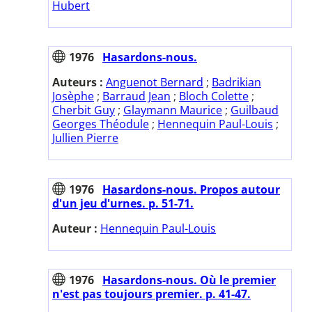
Hubert
1976
Hasardons-nous.
Auteurs :
Anguenot Bernard
;
Badrikian
Josèphe
;
Barraud Jean
;
Bloch Colette
;
Cherbit Guy
;
Glaymann Maurice
;
Guilbaud
Georges Théodule
;
Hennequin Paul-Louis
;
Jullien Pierre
1976
Hasardons-nous. Propos autour
d'un jeu d'urnes. p. 51-71.
Auteur :
Hennequin Paul-Louis
1976
Hasardons-nous. Où le premier
n'est pas toujours premier. p. 41-47.