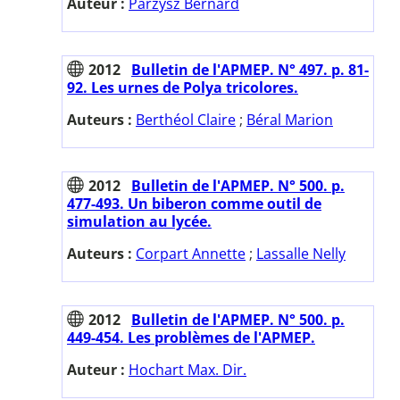
Auteur :
Parzysz Bernard
2012
Bulletin de l'APMEP. N° 497. p. 81-
92. Les urnes de Polya tricolores.
Auteurs :
Berthéol Claire
;
Béral Marion
2012
Bulletin de l'APMEP. N° 500. p.
477-493. Un biberon comme outil de
simulation au lycée.
Auteurs :
Corpart Annette
;
Lassalle Nelly
2012
Bulletin de l'APMEP. N° 500. p.
449-454. Les problèmes de l'APMEP.
Auteur :
Hochart Max. Dir.