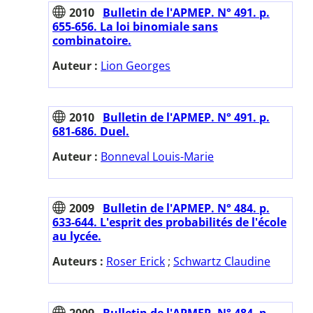
2010
Bulletin de l'APMEP. N° 491. p.
655-656. La loi binomiale sans
combinatoire.
Auteur :
Lion Georges
2010
Bulletin de l'APMEP. N° 491. p.
681-686. Duel.
Auteur :
Bonneval Louis-Marie
2009
Bulletin de l'APMEP. N° 484. p.
633-644. L'esprit des probabilités de l'école
au lycée.
Auteurs :
Roser Erick
;
Schwartz Claudine
2009
Bulletin de l'APMEP. N° 484. p.