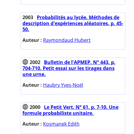
2003
Probabilités au lycée. Méthodes de
description d'expériences aléatoires. p. 45-
50.
Auteur :
Raymondaud Hubert
2002
Bulletin de l'APMEP. N° 443. p.
704-710. Petit essai sur les tirages dans
une urne.
Auteur :
Haubry Yves-Noël
2000
Le Petit Vert. N° 61. p. 7-10. Une
formule probabiliste unitaire.
Auteur :
Kosmanek Edith