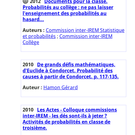
2012
Documents pour la classe.
Probabilités au collège : ne pas laisser
l'enseignement des probabilités au
hasard...
Auteurs :
Commission inter-IREM Statistique
et probabilités
;
Commission inter-IREM
Collège
2010
De grands défis mathématiques,
d'Euclide à Condorcet. Probabilité des
causes à partir de Condorcet. p. 117-135.
Auteur :
Hamon Gérard
2010
Les Actes - Colloque commissions
inter-IREM - les dés sont-ils à jeter ?
Activités de probabilités en classe de
troisième.