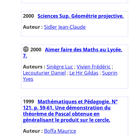
2000
Sciences Sup. Géométrie projective.
Auteur :
Sidler Jean-Claude
2000
Aimer faire des Maths au Lycée.
7.
Auteurs :
Sinègre Luc
;
Vivien Frédéric
;
Lecouturier Daniel
;
Le Hir Gildas
;
Suprin
Yves
1999
Mathématiques et Pédagogie. N°
121. p. 59-61. Une démonstration du
théorème de Pascal obtenue en
généralisant le produit sur le cercle.
Auteur :
Boffa Maurice