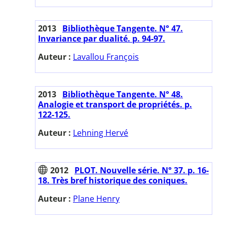
2013
Bibliothèque Tangente. N° 47.
Invariance par dualité. p. 94-97.
Auteur :
Lavallou François
2013
Bibliothèque Tangente. N° 48.
Analogie et transport de propriétés. p.
122-125.
Auteur :
Lehning Hervé
2012
PLOT. Nouvelle série. N° 37. p. 16-
18. Très bref historique des coniques.
Auteur :
Plane Henry