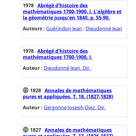
1978
Abrégé d'histoire des
mathématiques 1700-1900. I. L'algèbre et
la géométrie jusqu'en 1840. p. 55-90.
Auteurs :
Guérindon Jean
;
Dieudonné Jean
1978
Abrégé d'histoire des
mathématiques 1700-1900. I.
Auteur :
Dieudonné Jean. Dir.
1828
Annales de mathématiques
pures et appliquées. T. 18. (1827-1828)
Auteur :
Gergonne Joseph-Diez. Dir.
1827
Annales de mathématiques
pures et appliquées. T. 17. (1826-1827)