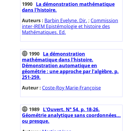
1990
La démonstration mathématique
dans l'histoire.
Auteurs :
Barbin Evelyne. Dir.
;
Commission
inter-IREM Epistémologie et histoire des
Mathématiques. Ed.
1990
La démonstration
mathématique dans l'histoire.
Démonstration automatique en
géométrie : une approche par l'algèbre. p.
251-259.
Auteur :
Coste-Roy Marie-Françoise
1989
L'Ouvert. N° 54. p. 18-26.
Géométrie analytique sans coordonnées...
ou presque.