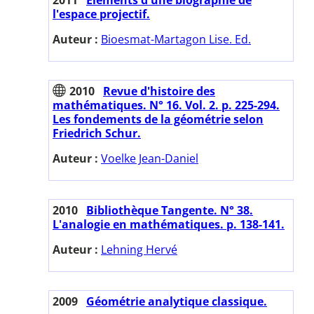
l'espace projectif.
Auteur :
Bioesmat-Martagon Lise. Ed.
2010
Revue d'histoire des
mathématiques. N° 16. Vol. 2. p. 225-294.
Les fondements de la géométrie selon
Friedrich Schur.
Auteur :
Voelke Jean-Daniel
2010
Bibliothèque Tangente. N° 38.
L'analogie en mathématiques. p. 138-141.
Auteur :
Lehning Hervé
2009
Géométrie analytique classique.