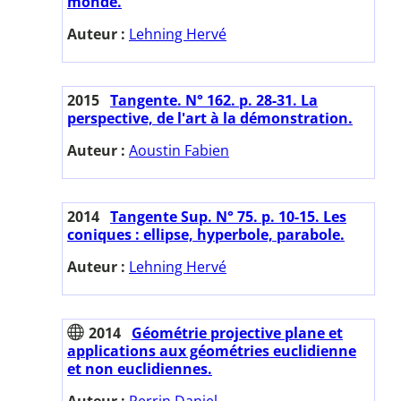
monde.
Auteur :
Lehning Hervé
2015
Tangente. N° 162. p. 28-31. La
perspective, de l'art à la démonstration.
Auteur :
Aoustin Fabien
2014
Tangente Sup. N° 75. p. 10-15. Les
coniques : ellipse, hyperbole, parabole.
Auteur :
Lehning Hervé
2014
Géométrie projective plane et
applications aux géométries euclidienne
et non euclidiennes.
Auteur :
Perrin Daniel