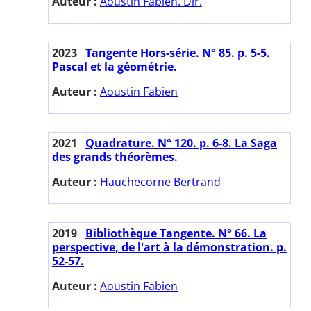
Auteur :
Aoustin Fabien. Dir.
2023
Tangente Hors-série. N° 85. p. 5-5.
Pascal et la géométrie.
Auteur :
Aoustin Fabien
2021
Quadrature. N° 120. p. 6-8. La Saga
des grands théorèmes.
Auteur :
Hauchecorne Bertrand
2019
Bibliothèque Tangente. N° 66. La
perspective, de l'art à la démonstration. p.
52-57.
Auteur :
Aoustin Fabien