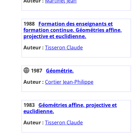
Auteur :
Martinet Jean
1988
Formation des enseignants et
formation continue. Géométries affine,
projective et euclidienne.
Auteur :
Tisseron Claude
1987
Géométrie.
Auteur :
Cortier Jean-Philippe
1983
Géométries affine, projective et
euclidienne.
Auteur :
Tisseron Claude