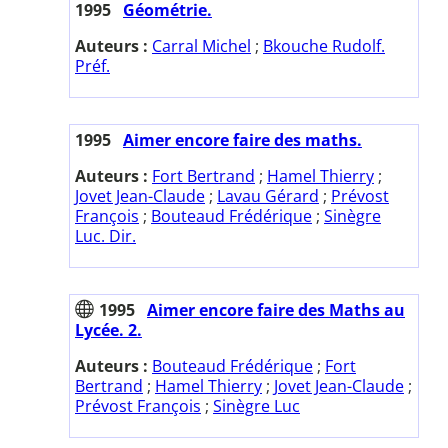
1995
Géométrie.
Auteurs :
Carral Michel
;
Bkouche Rudolf.
Préf.
1995
Aimer encore faire des maths.
Auteurs :
Fort Bertrand
;
Hamel Thierry
;
Jovet Jean-Claude
;
Lavau Gérard
;
Prévost
François
;
Bouteaud Frédérique
;
Sinègre
Luc. Dir.
1995
Aimer encore faire des Maths au
Lycée. 2.
Auteurs :
Bouteaud Frédérique
;
Fort
Bertrand
;
Hamel Thierry
;
Jovet Jean-Claude
;
Prévost François
;
Sinègre Luc