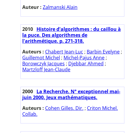
Auteur :
Zalmanski Alain
2010
Histoire d'algorithmes : du caillou à
la puce. Des algorithmes de
l'arithmétique. p. 271-318.
Auteurs :
Chabert Jean-Luc
;
Barbin Evelyne
;
Guillemot Michel
;
Michel-Pajus Anne
;
Borowczyk Jacques
;
Djebbar Ahmed
;
Martzloff Jean-Claude
2000
La Recherche. N° exceptionnel mai-
juin 2000. Jeux mathématiques.
Auteurs :
Cohen Gilles. Dir.
;
Criton Michel.
Collab.