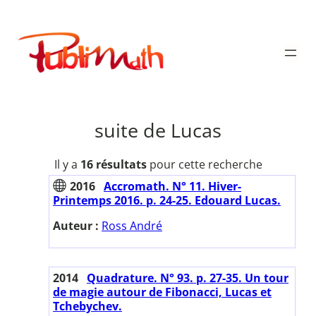
Aller
au
Publimath
contenu
suite de Lucas
Il y a
16 résultats
pour cette recherche
2016
Accromath. N° 11. Hiver-
Printemps 2016. p. 24-25. Edouard Lucas.
Auteur :
Ross André
2014
Quadrature. N° 93. p. 27-35. Un tour
de magie autour de Fibonacci, Lucas et
Tchebychev.