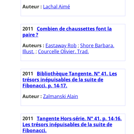
Auteur :
Lachal Aimé
2011
Combien de chaussettes font la
paire ?
Auteurs :
Eastaway Rob
;
Shore Barbara.
Illust.
;
Courcelle Olivier. Trad.
2011
Bibliothèque Tangente. N° 41. Les
trésors inépuisables de la suite de
Fibonacci. p. 14-17.
Auteur :
Zalmanski Alain
2011
Tangente Hors-série. N° 41. p. 14-16.
Les trésors inépuisables de la suite de
Fibonacci.