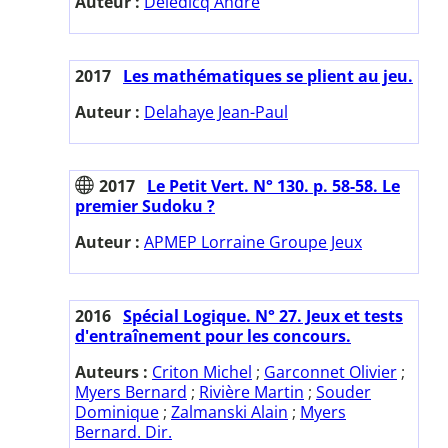
Auteur :
Deledicq André
2017
Les mathématiques se plient au jeu.
Auteur :
Delahaye Jean-Paul
2017
Le Petit Vert. N° 130. p. 58-58. Le
premier Sudoku ?
Auteur :
APMEP Lorraine Groupe Jeux
2016
Spécial Logique. N° 27. Jeux et tests
d'entraînement pour les concours.
Auteurs :
Criton Michel
;
Garconnet Olivier
;
Myers Bernard
;
Rivière Martin
;
Souder
Dominique
;
Zalmanski Alain
;
Myers
Bernard. Dir.