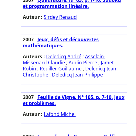
et programmation linéaire.
Auteur :
Sirdey Renaud
2007
Jeux, défis et découvertes
mathématiques.
Auteurs :
Deledicq André
;
Asselain-
Missenard Claudie
;
Audin Pierre
;
Jamet
Robin
;
Reuiller Guillaume
;
Deledicq Jean-
Christophe
;
Deledicq Jean-Philippe
2007
Feuille de Vigne. N° 105. p. 7-10. Jeux
et problèmes.
Auteur :
Lafond Michel