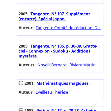
2005
Tangente. N° 107. Supplément
(encarté). Spécial Japon.
Auteur :
Tangente Comité de rédaction. Dir.
2005
Tangente. N° 105. p. 36-39. Gratte-
ciel - Connexion - Sudoku - Additions
mystères.
Auteurs :
Novelli Bernard
;
Rivière Martin
2001
Mathématiques magiques.
Auteur :
Eveilleau Thérèse
1988
Petit x. N° 17. p. 28-28. Activité...