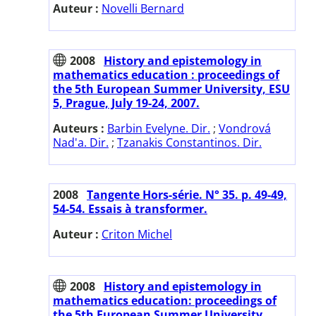
Auteur :
Novelli Bernard
2008
History and epistemology in
mathematics education : proceedings of
the 5th European Summer University, ESU
5, Prague, July 19-24, 2007.
Auteurs :
Barbin Evelyne. Dir.
;
Vondrová
Nad'a. Dir.
;
Tzanakis Constantinos. Dir.
2008
Tangente Hors-série. N° 35. p. 49-49,
54-54. Essais à transformer.
Auteur :
Criton Michel
2008
History and epistemology in
mathematics education: proceedings of
the 5th European Summer University.