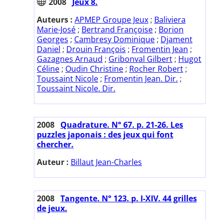
2008
Jeux 8.
Auteurs :
APMEP Groupe Jeux
;
Baliviera
Marie-José
;
Bertrand Françoise
;
Borion
Georges
;
Cambresy Dominique
;
Djament
Daniel
;
Drouin François
;
Fromentin Jean
;
Gazagnes Arnaud
;
Gribonval Gilbert
;
Hugot
Céline
;
Oudin Christine
;
Rocher Robert
;
Toussaint Nicole
;
Fromentin Jean. Dir.
;
Toussaint Nicole. Dir.
2008
Quadrature. N° 67. p. 21-26. Les
puzzles japonais : des jeux qui font
chercher.
Auteur :
Billaut Jean-Charles
2008
Tangente. N° 123. p. I-XIV. 44 grilles
de jeux.