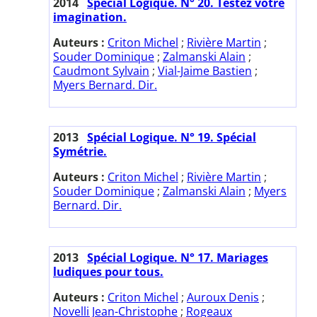
2014
Spécial Logique. N° 20. Testez votre
imagination.
Auteurs :
Criton Michel
;
Rivière Martin
;
Souder Dominique
;
Zalmanski Alain
;
Caudmont Sylvain
;
Vial-Jaime Bastien
;
Myers Bernard. Dir.
2013
Spécial Logique. N° 19. Spécial
Symétrie.
Auteurs :
Criton Michel
;
Rivière Martin
;
Souder Dominique
;
Zalmanski Alain
;
Myers
Bernard. Dir.
2013
Spécial Logique. N° 17. Mariages
ludiques pour tous.
Auteurs :
Criton Michel
;
Auroux Denis
;
Novelli Jean-Christophe
;
Rogeaux