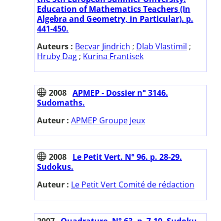
Education of Mathematics Teachers (In
Algebra and Geometry, in Particular). p.
441-450.
Auteurs :
Becvar Jindrich
;
Dlab Vlastimil
;
Hruby Dag
;
Kurina Frantisek
2008
APMEP - Dossier n° 3146.
Sudomaths.
Auteur :
APMEP Groupe Jeux
2008
Le Petit Vert. N° 96. p. 28-29.
Sudokus.
Auteur :
Le Petit Vert Comité de rédaction
2007
Quadrature. N° 63. p. 7-10. Sudoku