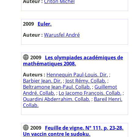
Auteur :
Criton Michel
2009
Euler.
Auteur :
Warusfel André
2009
Les olympiades académiques de
mathématiques 2008.
Auteurs :
Hennequin Paul-Louis. Dir.
;
Barbier Jean. Dir.
;
Jost Rémy. Collab.
;
Beltramone Jean-Paul. Collab.
;
Guillemot
André. Collab.
;
Lo Jacomo François. Collab.
;
Ouardini Abderrahim. Collab.
;
Bareil Henri.
Collab.
2009
Feuille de vigne. N° 111. p. 23-28.
Un vaccin contre le sudoku.