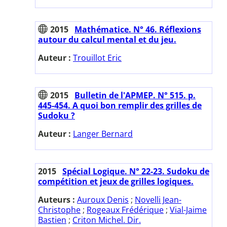
2015
Mathématice. N° 46. Réflexions
autour du calcul mental et du jeu.
Auteur :
Trouillot Eric
2015
Bulletin de l'APMEP. N° 515. p.
445-454. A quoi bon remplir des grilles de
Sudoku ?
Auteur :
Langer Bernard
2015
Spécial Logique. N° 22-23. Sudoku de
compétition et jeux de grilles logiques.
Auteurs :
Auroux Denis
;
Novelli Jean-
Christophe
;
Rogeaux Frédérique
;
Vial-Jaime
Bastien
;
Criton Michel. Dir.