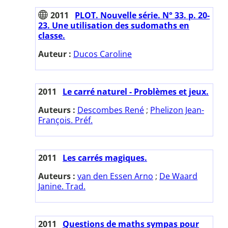
2011
PLOT. Nouvelle série. N° 33. p. 20-
23. Une utilisation des sudomaths en
classe.
Auteur :
Ducos Caroline
2011
Le carré naturel - Problèmes et jeux.
Auteurs :
Descombes René
;
Phelizon Jean-
François. Préf.
2011
Les carrés magiques.
Auteurs :
van den Essen Arno
;
De Waard
Janine. Trad.
2011
Questions de maths sympas pour