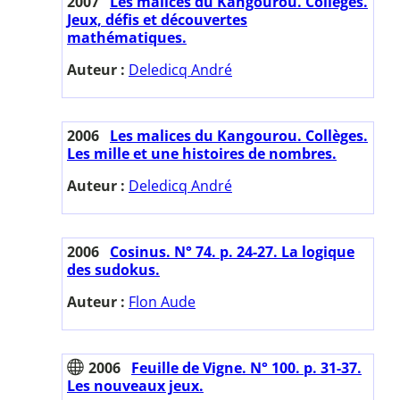
2007
Les malices du Kangourou. Collèges.
Jeux, défis et découvertes
mathématiques.
Auteur :
Deledicq André
2006
Les malices du Kangourou. Collèges.
Les mille et une histoires de nombres.
Auteur :
Deledicq André
2006
Cosinus. N° 74. p. 24-27. La logique
des sudokus.
Auteur :
Flon Aude
2006
Feuille de Vigne. N° 100. p. 31-37.
Les nouveaux jeux.