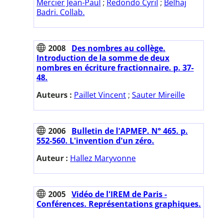
Mercier Jean-Paul
;
Redondo Cyril
;
Belhaj
Badri. Collab.
2008
Des nombres au collège.
Introduction de la somme de deux
nombres en écriture fractionnaire. p. 37-
48.
Auteurs :
Paillet Vincent
;
Sauter Mireille
2006
Bulletin de l'APMEP. N° 465. p.
552-560. L'invention d'un zéro.
Auteur :
Hallez Maryvonne
2005
Vidéo de l'IREM de Paris -
Conférences. Représentations graphiques.