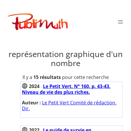
Aller
au
Publimath
contenu
représentation graphique d'un
nombre
Il y a
15 résultats
pour cette recherche
2024
Le Petit Vert. N° 160. p. 43-43.
Niveau de vie des plus riches.
Auteur :
Le Petit Vert Comité de rédaction.
Dir.
2022
Le guide de survie en