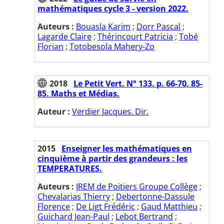
mathématiques cycle 3 - version 2022.
Auteurs :
Bouasla Karim
;
Dorr Pascal
;
Lagarde Claire
;
Thérincourt Patricia
;
Tobé
Florian
;
Totobesola Mahery-Zo
2018
Le Petit Vert. N° 133. p. 66-70, 85-
85. Maths et Médias.
Auteur :
Verdier Jacques. Dir.
2015
Enseigner les mathématiques en
cinquième à partir des grandeurs : les
TEMPERATURES.
Auteurs :
IREM de Poitiers Groupe Collège
;
Chevalarias Thierry
;
Debertonne-Dassule
Florence
;
De Ligt Frédéric
;
Gaud Matthieu
;
Guichard Jean-Paul
;
Lebot Bertrand
;