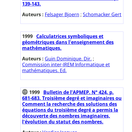
139-143.
Auteurs :
Felsager Bjoern
;
Schomacker Gert
1999
Calculatrices symboliques et
géométriques dans l'enseignement des
mathématiques.
Auteurs :
Guin Dominique. Dir.
;
Commission inter-IREM Informatique et
mathématiques. Ed.
1999
Bulletin de l'APMEP. N° 424. p.
681-683. Troisième degré et imaginaires ou
Comment la recherche des solutions des
équations du troisième degré a permis la
découverte des nombres imaginaires,
l'évolution du statut des nombres.