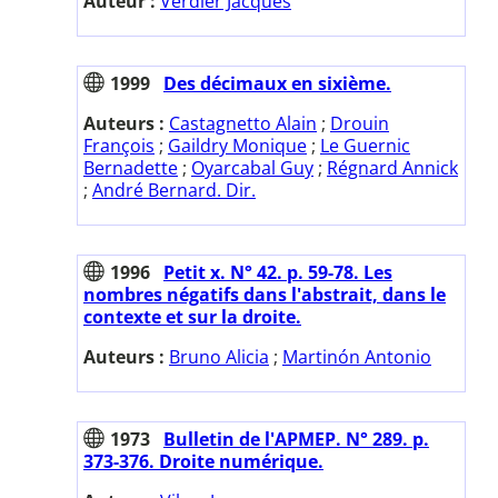
Auteur :
Verdier Jacques
1999
Des décimaux en sixième.
Auteurs :
Castagnetto Alain
;
Drouin
François
;
Gaildry Monique
;
Le Guernic
Bernadette
;
Oyarcabal Guy
;
Régnard Annick
;
André Bernard. Dir.
1996
Petit x. N° 42. p. 59-78. Les
nombres négatifs dans l'abstrait, dans le
contexte et sur la droite.
Auteurs :
Bruno Alicia
;
Martinón Antonio
1973
Bulletin de l'APMEP. N° 289. p.
373-376. Droite numérique.