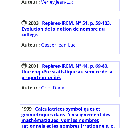
Auteur :
Verley Jean-Luc
2003
Repères-IREM. N° 51. p. 59-103.
Evolution de la notion de nombre au
collège.
Auteur :
Gasser Jean-Luc
2001
Repères-IREM. N° 44. p. 69-80.
Une enquête statistique au service de la
proportionnalité.
Auteur :
Gros Daniel
1999
Calculatrices symboliques et
géométriques dans l'enseignement des
mathématiques. Voir les nombres
rationnels et les nombres irrationnels. p.