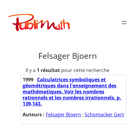
Aller
au
Publimath
contenu
Felsager Bjoern
Il y a
1 résultat
pour cette recherche
1999
Calculatrices symboliques et
géométriques dans l'enseignement des
mathématiques. Voir les nombres
rationnels et les nombres irrationnels. p.
139-143.
Auteurs :
Felsager Bjoern
;
Schomacker Gert