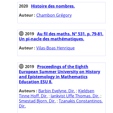
2020
Histoire des nombres.
Auteur :
Chambon Grégory
2019
Au fil des maths. N° 531. p. 79-81.
Un pi-nacle des mathématiques.
Auteur :
Vilas-Boas Henrique
2019
Proceedings of the Eighth
European Summer University on History
and Epistemology in Mathematics
Education ESU 8.
Auteurs :
Barbin Evelyne. Dir.
;
Kjeldsen
Tinne Hoff. Dir.
;
Jankvist Uffe Thomas. Dir.
;
Smestad Bjorn. Dir.
;
Tzanakis Constantinos.
Dir.