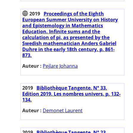
2019
Proceedings of the Eighth
European Summer University on History
and Epistemology in Mathematics
Education. Infinite sums and the
calculation of pi, as presented by the
Swedish mathematician Anders Gabriel
Duhre in the early 18th century. p. 861-
873.
Auteur :
Pejlare Johanna
2019
Bibliothèque Tangente. N° 33.
Edition 2019. Les nombres univers. p. 132-
134.
Auteur :
Demonet Laurent
2019
Bibliothèque Tangente. N° 23.