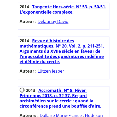
2014
Tangente Hors-série. N° 53. p. 50-51.
L'exponentielle complexe.
Auteur :
Delaunay David
2014
Revue d'histoire des
mathématiques. N° 20. Vol. 2. p. 211-251.
Arguments du XVIIe siècle en faveur de
l'impossibilité des quadratures indéfinie
et définie du cercle.
Auteur :
Lützen Jesper
2013
Accromath. N° 8. Hiver-
Printemps 2013. p. 32-37. Regard
archimédien sur le cercle : quand la
circonférence prend une bouffée d'aire.
Auteurs :
Dallaire Marie-France
;
Hodgson