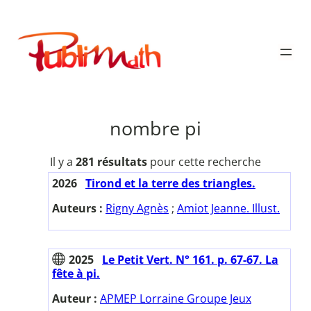
Aller
au
Publimath
contenu
nombre pi
Il y a
281 résultats
pour cette recherche
2026
Tirond et la terre des triangles.
Auteurs :
Rigny Agnès
;
Amiot Jeanne. Illust.
2025
Le Petit Vert. N° 161. p. 67-67. La
fête à pi.
Auteur :
APMEP Lorraine Groupe Jeux