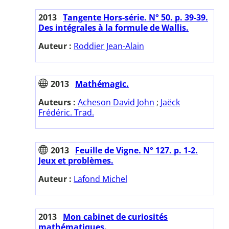
2013
Tangente Hors-série. N° 50. p. 39-39.
Des intégrales à la formule de Wallis.
Auteur :
Roddier Jean-Alain
2013
Mathémagic.
Auteurs :
Acheson David John
;
Jaëck
Frédéric. Trad.
2013
Feuille de Vigne. N° 127. p. 1-2.
Jeux et problèmes.
Auteur :
Lafond Michel
2013
Mon cabinet de curiosités
mathématiques.