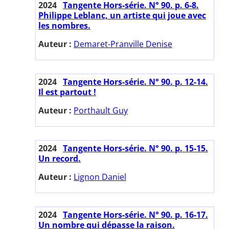
2024
Tangente Hors-série. N° 90. p. 6-8.
Philippe Leblanc, un artiste qui joue avec
les nombres.
Auteur :
Demaret-Pranville Denise
2024
Tangente Hors-série. N° 90. p. 12-14.
Il est partout !
Auteur :
Porthault Guy
2024
Tangente Hors-série. N° 90. p. 15-15.
Un record.
Auteur :
Lignon Daniel
2024
Tangente Hors-série. N° 90. p. 16-17.
Un nombre qui dépasse la raison.