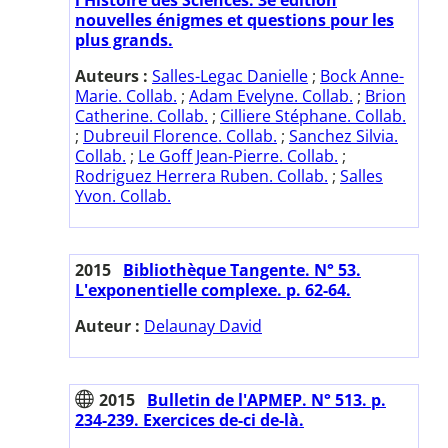
nouvelles énigmes et questions pour les
plus grands.
Auteurs :
Salles-Legac Danielle
;
Bock Anne-
Marie. Collab.
;
Adam Evelyne. Collab.
;
Brion
Catherine. Collab.
;
Cilliere Stéphane. Collab.
;
Dubreuil Florence. Collab.
;
Sanchez Silvia.
Collab.
;
Le Goff Jean-Pierre. Collab.
;
Rodriguez Herrera Ruben. Collab.
;
Salles
Yvon. Collab.
2015
Bibliothèque Tangente. N° 53.
L'exponentielle complexe. p. 62-64.
Auteur :
Delaunay David
2015
Bulletin de l'APMEP. N° 513. p.
234-239. Exercices de-ci de-là.