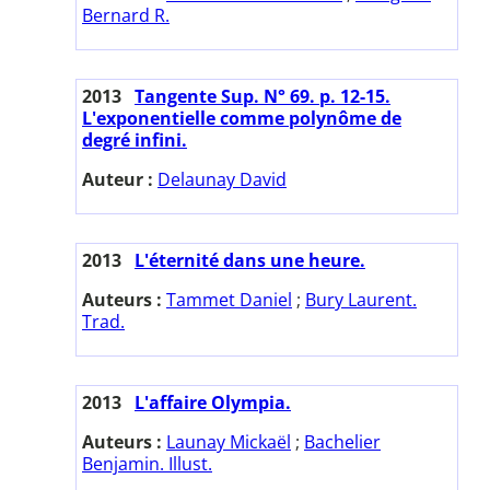
Bernard R.
2013
Tangente Sup. N° 69. p. 12-15.
L'exponentielle comme polynôme de
degré infini.
Auteur :
Delaunay David
2013
L'éternité dans une heure.
Auteurs :
Tammet Daniel
;
Bury Laurent.
Trad.
2013
L'affaire Olympia.
Auteurs :
Launay Mickaël
;
Bachelier
Benjamin. Illust.