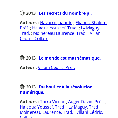
2013
Les secrets du nombre pi.
Auteurs :
Navarro Joaquín
;
Eliahou Shalom.
Préf.
;
Halaoua Youssef. Trad.
;
Ly Maguy.
Trad.
;
Moinereau Laurence. Trad.
;
Villani
Cédric. Collab.
2013
Le monde est mathématique.
Auteur :
Villani Cédric. Préf.
2013
Du boulier à la révolution
numérique.
Auteurs :
Torra Vicenç
;
Auger David. Préf.
;
Halaoua Youssef. Trad.
;
Ly Maguy. Trad.
;
Moinereau Laurence. Trad.
;
Villani Cédric.
Collab.