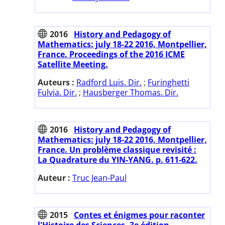
2016
History and Pedagogy of
Mathematics: july 18-22 2016, Montpellier,
France. Proceedings of the 2016 ICME
Satellite Meeting.
Auteurs :
Radford Luis. Dir.
;
Furinghetti
Fulvia. Dir.
;
Hausberger Thomas. Dir.
2016
History and Pedagogy of
Mathematics: july 18-22 2016, Montpellier,
France. Un problème classique revisité :
La Quadrature du YIN-YANG. p. 611-622.
Auteur :
Truc Jean-Paul
2015
Contes et énigmes pour raconter
l'Histoire des Sciences. 3e édition