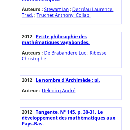
Auteurs :
Stewart Ian
;
Decréau Laurence.
Trad.
;
Truchet Anthony. Collab.
2012
Petite philosophie des
mathématiques vagabondes.
Auteurs :
De Brabandere Luc
;
Ribesse
Christophe
2012
Le nombre d'Archimède : pi.
Auteur :
Deledicq André
2012
Tangente. N° 145. p. 30-31. Le
développement des mathématiques aux
Pays-Bas.