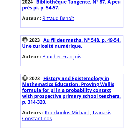
2024
Bibliothèque Tangente. N° 87. A peu
près pi. p. 54-57.
Auteur :
Rittaud Benoît
2023
Au fil des maths. N° 548. p. 49-54.
Une curiosité numérique.
Auteur :
Boucher François
2023
History and Epistemology in
Mathematics Education. Proving Wallis
formula for pi in a probability context
with prospective primary school teachers.
p. 314-320.
Auteurs :
Kourkoulos Michael
;
Tzanakis
Constantinos