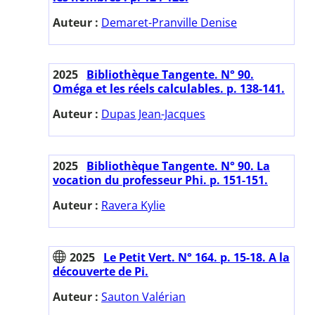
Auteur :
Demaret-Pranville Denise
2025
Bibliothèque Tangente. N° 90.
Oméga et les réels calculables. p. 138-141.
Auteur :
Dupas Jean-Jacques
2025
Bibliothèque Tangente. N° 90. La
vocation du professeur Phi. p. 151-151.
Auteur :
Ravera Kylie
2025
Le Petit Vert. N° 164. p. 15-18. A la
découverte de Pi.
Auteur :
Sauton Valérian