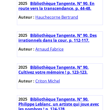
2025
Bibliothèque Tangente. N° 90. En
route vers la transcendance. p. 44-48.
Auteur :
Hauchecorne Bertrand
2025
Bibliothèque Tangente. N° 90. Des
irrationnels dans la cour. p. 112-117.
Auteur :
Arnaud Fabrice
2025
Bibliothèque Tangente. N° 90.
Cultivez votre mémoire ! p. 123-123.
Auteur :
Criton Michel
2025
Bibliothèque Tangente. N° 90.
Philippe Leblanc, un artiste qui joue avec
les nombres ! p. 124-128.