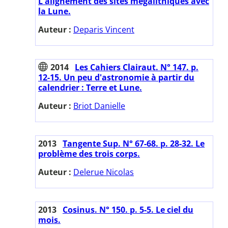
L'alignement des sites mégalithiques avec
la Lune.
Auteur :
Deparis Vincent
2014
Les Cahiers Clairaut. N° 147. p.
12-15. Un peu d'astronomie à partir du
calendrier : Terre et Lune.
Auteur :
Briot Danielle
2013
Tangente Sup. N° 67-68. p. 28-32. Le
problème des trois corps.
Auteur :
Delerue Nicolas
2013
Cosinus. N° 150. p. 5-5. Le ciel du
mois.