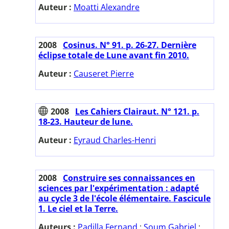
Auteur :
Moatti Alexandre
2008
Cosinus. N° 91. p. 26-27. Dernière
éclipse totale de Lune avant fin 2010.
Auteur :
Causeret Pierre
2008
Les Cahiers Clairaut. N° 121. p.
18-23. Hauteur de lune.
Auteur :
Eyraud Charles-Henri
2008
Construire ses connaissances en
sciences par l'expérimentation : adapté
au cycle 3 de l'école élémentaire. Fascicule
1. Le ciel et la Terre.
Auteurs :
Padilla Fernand
;
Soum Gabriel
;