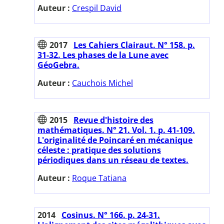
Auteur :
Crespil David
2017
Les Cahiers Clairaut. N° 158. p.
31-32. Les phases de la Lune avec
GéoGebra.
Auteur :
Cauchois Michel
2015
Revue d'histoire des
mathématiques. N° 21. Vol. 1. p. 41-109.
L'originalité de Poincaré en mécanique
céleste : pratique des solutions
périodiques dans un réseau de textes.
Auteur :
Roque Tatiana
2014
Cosinus. N° 166. p. 24-31.