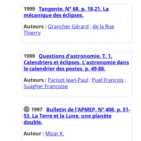
1999
Tangente. N° 68. p. 18-21. La
mécanique des éclipses.
Auteurs :
Grancher Gérard
;
de la Rue
Thierry
1999
Questions d'astronomie. T. 1.
Calendriers et éclipses. L'astronomie dans
le calendrier des postes. p. 49-88.
Auteurs :
Parisot Jean-Paul
;
Puel François
;
Suagher Françoise
1997
Bulletin de l'APMEP. N° 408. p. 51-
53. La Terre et la Lune, une planète
double.
Auteur :
Mizar K.