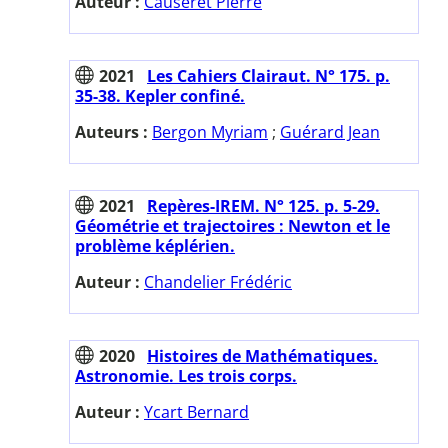
Auteur :
Causeret Pierre
2021
Les Cahiers Clairaut. N° 175. p.
35-38. Kepler confiné.
Auteurs :
Bergon Myriam
;
Guérard Jean
2021
Repères-IREM. N° 125. p. 5-29.
Géométrie et trajectoires : Newton et le
problème képlérien.
Auteur :
Chandelier Frédéric
2020
Histoires de Mathématiques.
Astronomie. Les trois corps.
Auteur :
Ycart Bernard