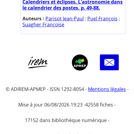
Calendriers et éclipses. L'astronomie dans
le calendrier des postes. p. 49-88.
Auteurs :
Parisot Jean-Paul
;
Puel François
;
Suagher Françoise
© ADIREM-APMEP - ISSN 1292-8054 -
Mentions légales
-
Mise à jour 06/08/2026 19:23 -
42558 fiches -
17152 dans bibliothèque numérique -