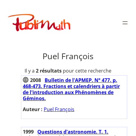
Aller
au
Publimath
contenu
Puel François
Il y a
2 résultats
pour cette recherche
2008
Bulletin de l'APMEP. N° 477. p.
468-473. Fractions et calendriers à partir
de l'introduction aux Phénomènes de
Géminos.
Auteur :
Puel François
1999
Questions d'astronomie. T. 1.