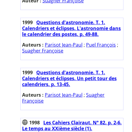
Auteur :
Suagher Françoise
1999
Questions d'astronomie. T. 1.
Calendriers et éclipses. L'astronomie dans
le calendrier des postes. p. 49-88.
Auteurs :
Parisot Jean-Paul
;
Puel François
;
Suagher Françoise
1999
Questions d'astronomie. T. 1.
Calendriers et éclipses. Un petit tour des
calendriers. p. 13-45.
Auteurs :
Parisot Jean-Paul
;
Suagher
Françoise
1998
Les Cahiers Clairaut. N° 82. p. 2-6.
Le temps au XXième siècle (1).