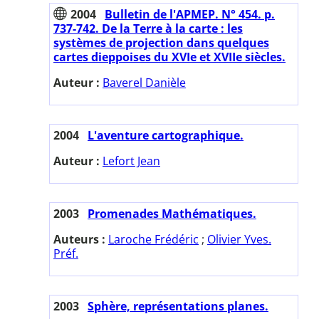
2004
Bulletin de l'APMEP. N° 454. p.
737-742. De la Terre à la carte : les
systèmes de projection dans quelques
cartes dieppoises du XVIe et XVIIe siècles.
Auteur :
Baverel Danièle
2004
L'aventure cartographique.
Auteur :
Lefort Jean
2003
Promenades Mathématiques.
Auteurs :
Laroche Frédéric
;
Olivier Yves.
Préf.
2003
Sphère, représentations planes.