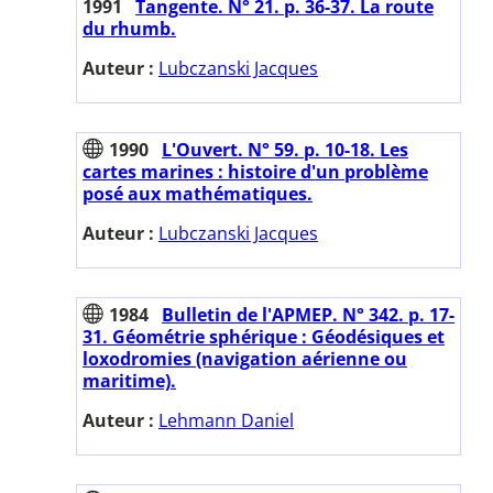
1991
Tangente. N° 21. p. 36-37. La route
du rhumb.
Auteur :
Lubczanski Jacques
1990
L'Ouvert. N° 59. p. 10-18. Les
cartes marines : histoire d'un problème
posé aux mathématiques.
Auteur :
Lubczanski Jacques
1984
Bulletin de l'APMEP. N° 342. p. 17-
31. Géométrie sphérique : Géodésiques et
loxodromies (navigation aérienne ou
maritime).
Auteur :
Lehmann Daniel