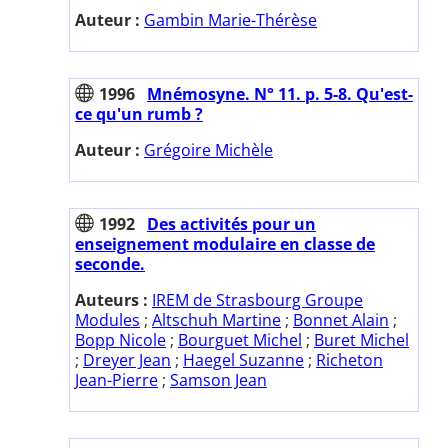
Auteur :
Gambin Marie-Thérèse
1996
Mnémosyne. N° 11. p. 5-8. Qu'est-
ce qu'un rumb ?
Auteur :
Grégoire Michèle
1992
Des activités pour un
enseignement modulaire en classe de
seconde.
Auteurs :
IREM de Strasbourg Groupe
Modules
;
Altschuh Martine
;
Bonnet Alain
;
Bopp Nicole
;
Bourguet Michel
;
Buret Michel
;
Dreyer Jean
;
Haegel Suzanne
;
Richeton
Jean-Pierre
;
Samson Jean