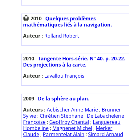
2010
Quelques problèmes
mathématiques liés à la navigation.
Auteur :
Rolland Robert
2010
Tangente Hors-série. N° 40. p. 20-22.
Des projections à la carte.
Auteur :
Lavallou François
2009
De la sphère au plan.
Auteurs :
Aebischer Anne-Marie
;
Brunner
Sylvie
;
Chrétien Stéphane
;
De Labachelerie
Françoise
;
Geoffroy Chantal
;
Languereau
Hombeline
;
Magnenet Michel
;
Merker
Claude
;
Parmentelat Alain
;
Simard Arnaud