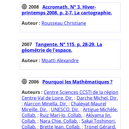
2008
Accromath. N° 3. Hiver-
printemps 2008. p. 2-7. La cartographie.
Auteur :
Rousseau Christiane
2007
Tangente. N° 115. p. 28-29. La
géométrie de l'espace.
Auteur :
Moatti Alexandre
2006
Pourquoi les Mathématiques ?
Auteurs :
Centre Sciences CCSTI de la région
Centre-Val de Loire. Dir.
;
Darche Michel. Dir.
;
Alarcon Minella. Dir.
;
Chaleyat-Maurel
Mireille. Dir.
;
UNESCO. Dir.
;
Artigue Michèle.
Collab.
;
Ruiz Mari-Jo. Collab.
;
Akiyama Jin.
Collab.
;
Nara Chie. Collab.
;
Sakaï Toshinori.
Collab.
;
Brette Jean. Collab.
;
Tronel Gérard.