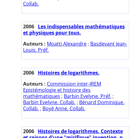
Collab.
2006
Les indispensables mathématiques
et physiques pour tous.
Auteurs :
Moatti Alexandre
;
Basdevant Jean-
Louis. Préf.
2006
Histoires de logarithmes.
Auteurs :
Commission inter-IREM
Epistémologie et histoire des
mathématiques
;
Barbin Evelyne. Préf.
;
Barbin Evelyne. Collab.
;
Bénard Dominique.
Collab.
;
Boyé Anne. Collab.
2006
Histoires de logarithmes. Contexte
et raisons d'une "mirifique" invention. p.