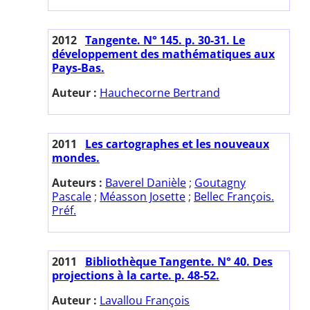
2012
Tangente. N° 145. p. 30-31. Le
développement des mathématiques aux
Pays-Bas.
Auteur :
Hauchecorne Bertrand
2011
Les cartographes et les nouveaux
mondes.
Auteurs :
Baverel Danièle
;
Goutagny
Pascale
;
Méasson Josette
;
Bellec François.
Préf.
2011
Bibliothèque Tangente. N° 40. Des
projections à la carte. p. 48-52.
Auteur :
Lavallou François