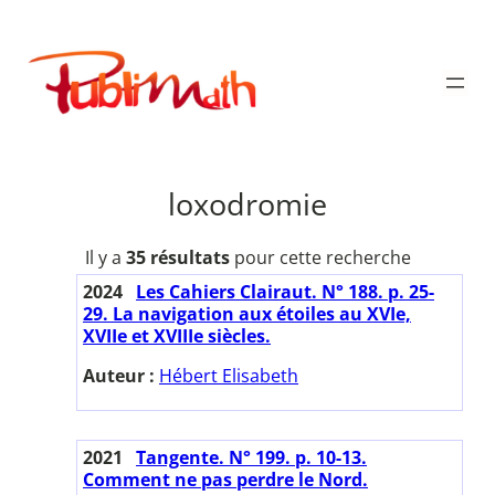
Aller
au
Publimath
contenu
loxodromie
Il y a
35 résultats
pour cette recherche
2024
Les Cahiers Clairaut. N° 188. p. 25-
29. La navigation aux étoiles au XVIe,
XVIIe et XVIIIe siècles.
Auteur :
Hébert Elisabeth
2021
Tangente. N° 199. p. 10-13.
Comment ne pas perdre le Nord.