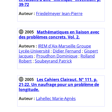
39-72
Auteur :
Friedelmeyer Jean-Pierre
2005
Mathématiques en liaison avec
des problèmes concrets. Vol. 2.
Auteurs :
IREM d'Aix-Marseille Groupe
Lycée-Université
;
Didier Fernand
;
Gispert
Jacques
;
Proudhon Dominique
;
Rolland
Robert
;
Soubeyrand Patrick
2005
Les Cahiers Clairaut. N° 111. p.
21-22. Un naufrage pour un problème de
longitude.
Auteur :
Lahellec Marie-Agnès