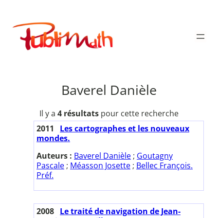
Aller
au
Publimath
contenu
Baverel Danièle
Il y a
4 résultats
pour cette recherche
2011
Les cartographes et les nouveaux
mondes.
Auteurs :
Baverel Danièle
;
Goutagny
Pascale
;
Méasson Josette
;
Bellec François.
Préf.
2008
Le traité de navigation de Jean-