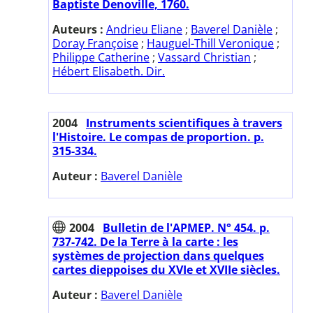
Baptiste Denoville, 1760.
Auteurs :
Andrieu Eliane
;
Baverel Danièle
;
Doray Françoise
;
Hauguel-Thill Veronique
;
Philippe Catherine
;
Vassard Christian
;
Hébert Elisabeth. Dir.
2004
Instruments scientifiques à travers
l'Histoire. Le compas de proportion. p.
315-334.
Auteur :
Baverel Danièle
2004
Bulletin de l'APMEP. N° 454. p.
737-742. De la Terre à la carte : les
systèmes de projection dans quelques
cartes dieppoises du XVIe et XVIIe siècles.
Auteur :
Baverel Danièle