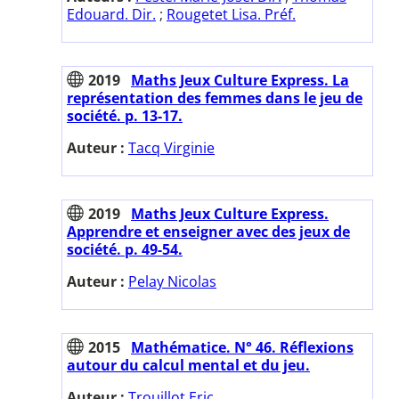
Edouard. Dir.
;
Rougetet Lisa. Préf.
2019
Maths Jeux Culture Express. La
représentation des femmes dans le jeu de
société. p. 13-17.
Auteur :
Tacq Virginie
2019
Maths Jeux Culture Express.
Apprendre et enseigner avec des jeux de
société. p. 49-54.
Auteur :
Pelay Nicolas
2015
Mathématice. N° 46. Réflexions
autour du calcul mental et du jeu.
Auteur :
Trouillot Eric