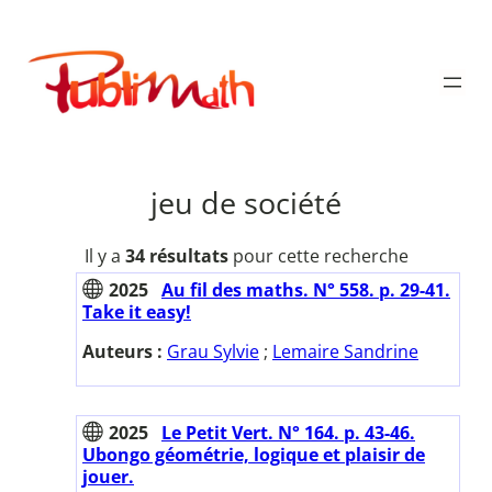
Aller
au
Publimath
contenu
jeu de société
Il y a
34 résultats
pour cette recherche
2025
Au fil des maths. N° 558. p. 29-41.
Take it easy!
Auteurs :
Grau Sylvie
;
Lemaire Sandrine
2025
Le Petit Vert. N° 164. p. 43-46.
Ubongo géométrie, logique et plaisir de
jouer.