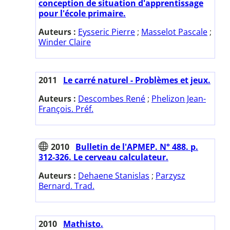
conception de situation d'apprentissage
pour l'école primaire.
Auteurs :
Eysseric Pierre
;
Masselot Pascale
;
Winder Claire
2011
Le carré naturel - Problèmes et jeux.
Auteurs :
Descombes René
;
Phelizon Jean-
François. Préf.
2010
Bulletin de l'APMEP. N° 488. p.
312-326. Le cerveau calculateur.
Auteurs :
Dehaene Stanislas
;
Parzysz
Bernard. Trad.
2010
Mathisto.