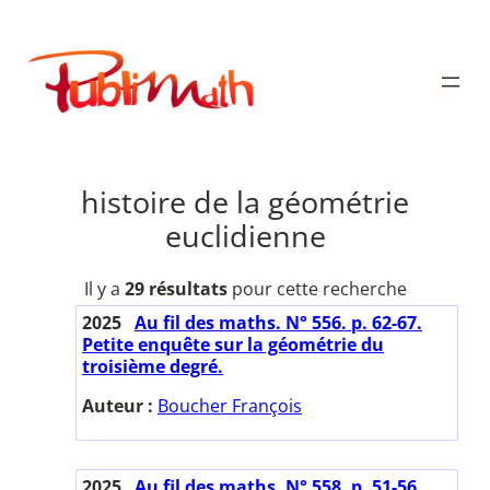
Aller
au
Publimath
contenu
histoire de la géométrie
euclidienne
Il y a
29 résultats
pour cette recherche
2025
Au fil des maths. N° 556. p. 62-67.
Petite enquête sur la géométrie du
troisième degré.
Auteur :
Boucher François
2025
Au fil des maths. N° 558. p. 51-56.