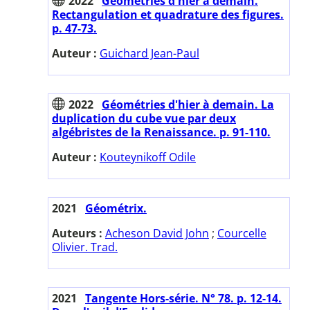
2022
Géométries d'hier à demain.
Rectangulation et quadrature des figures.
p. 47-73.
Auteur :
Guichard Jean-Paul
2022
Géométries d'hier à demain. La
duplication du cube vue par deux
algébristes de la Renaissance. p. 91-110.
Auteur :
Kouteynikoff Odile
2021
Géométrix.
Auteurs :
Acheson David John
;
Courcelle
Olivier. Trad.
2021
Tangente Hors-série. N° 78. p. 12-14.