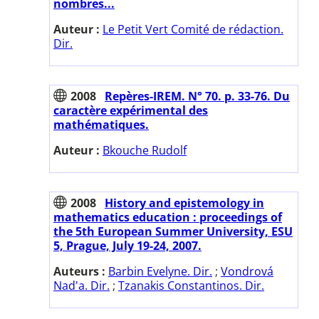
nombres...
Auteur :
Le Petit Vert Comité de rédaction.
Dir.
2008
Repères-IREM. N° 70. p. 33-76. Du
caractère expérimental des
mathématiques.
Auteur :
Bkouche Rudolf
2008
History and epistemology in
mathematics education : proceedings of
the 5th European Summer University, ESU
5, Prague, July 19-24, 2007.
Auteurs :
Barbin Evelyne. Dir.
;
Vondrová
Nad'a. Dir.
;
Tzanakis Constantinos. Dir.