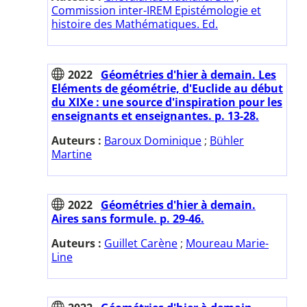
Commission inter-IREM Epistémologie et
histoire des Mathématiques. Ed.
2022
Géométries d'hier à demain. Les
Eléments de géométrie, d'Euclide au début
du XIXe : une source d'inspiration pour les
enseignants et enseignantes. p. 13-28.
Auteurs :
Baroux Dominique
;
Bühler
Martine
2022
Géométries d'hier à demain.
Aires sans formule. p. 29-46.
Auteurs :
Guillet Carène
;
Moureau Marie-
Line