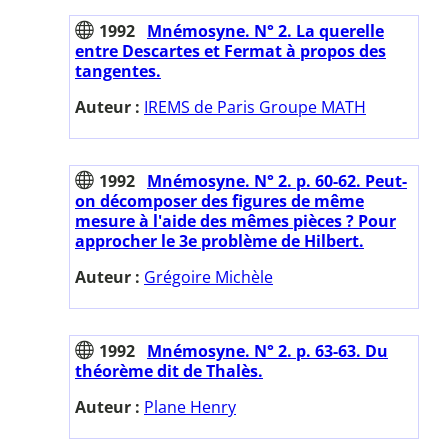
1992
Mnémosyne. N° 2. La querelle
entre Descartes et Fermat à propos des
tangentes.
Auteur :
IREMS de Paris Groupe MATH
1992
Mnémosyne. N° 2. p. 60-62. Peut-
on décomposer des figures de même
mesure à l'aide des mêmes pièces ? Pour
approcher le 3e problème de Hilbert.
Auteur :
Grégoire Michèle
1992
Mnémosyne. N° 2. p. 63-63. Du
théorème dit de Thalès.
Auteur :
Plane Henry