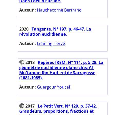
Dans l'oeil d'Euclide.
Auteur :
Hauchecorne Bertrand
2020
Tangente. N° 197. p. 46-47. La
révolution euclidienne.
Auteur :
Lehning Hervé
2018
Repères-IREM. N° 111. p. 5-28. La
géométrie euclidienne plane chez Al-
Mu'taman Ibn Hud, roi de Sarragosse
(1081-1085).
Auteur :
Guergour Youcef
2017
Le Petit Vert. N° 129. p. 37-42.
Grandeurs, proportions, fractions et