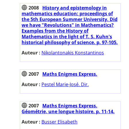
2008
History and epistemology in
mathematics education: proceedings of
the 5th European Summer University. Did
we have "Revolutions" in Mathematics?
Examples from the History of
Mathematics in the light of T. S. Kuhn's
historical philosophy of science. p. 97-105.
Auteur :
Nikolantonakis Konstantinos
2007
Maths Enigmes Express.
Auteur :
Pestel Marie-José. Dir.
2007
Maths Enigmes Express.
Géométrie, une longue histoire. p. 11-14.
Auteur :
Busser Elisabeth