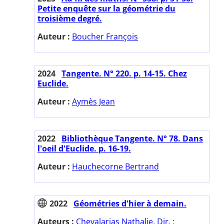
Petite enquête sur la géométrie du
troisième degré.
Auteur :
Boucher François
2024
Tangente. N° 220. p. 14-15. Chez
Euclide.
Auteur :
Aymès Jean
2022
Bibliothèque Tangente. N° 78. Dans
l'oeil d'Euclide. p. 16-19.
Auteur :
Hauchecorne Bertrand
2022
Géométries d'hier à demain.
Auteurs :
Chevalarias Nathalie. Dir.
;