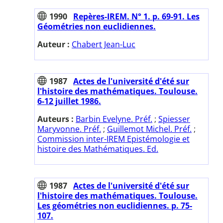
1990
Repères-IREM. N° 1. p. 69-91. Les
Géométries non euclidiennes.
Auteur :
Chabert Jean-Luc
1987
Actes de l'université d'été sur
l'histoire des mathématiques. Toulouse.
6-12 juillet 1986.
Auteurs :
Barbin Evelyne. Préf.
;
Spiesser
Maryvonne. Préf.
;
Guillemot Michel. Préf.
;
Commission inter-IREM Epistémologie et
histoire des Mathématiques. Ed.
1987
Actes de l'université d'été sur
l'histoire des mathématiques. Toulouse.
Les géométries non euclidiennes. p. 75-
107.