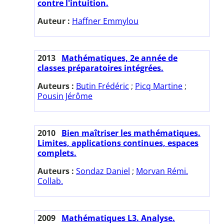
contre l'intuition.
Auteur :
Haffner Emmylou
2013
Mathématiques, 2e année de
classes préparatoires intégrées.
Auteurs :
Butin Frédéric
;
Picq Martine
;
Pousin Jérôme
2010
Bien maîtriser les mathématiques.
Limites, applications continues, espaces
complets.
Auteurs :
Sondaz Daniel
;
Morvan Rémi.
Collab.
2009
Mathématiques L3. Analyse.