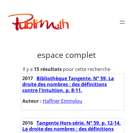
Aller
au
Publimath
contenu
espace complet
Il y a
15 résultats
pour cette recherche
2017
Bibliothèque Tangente. N° 59. La
droite des nombres : des définitions
contre l'intuition. p. 8-11.
Auteur :
Haffner Emmylou
2016
Tangente Hors-série. N° 59. p. 12-14.
La droite des nombres : des définitions