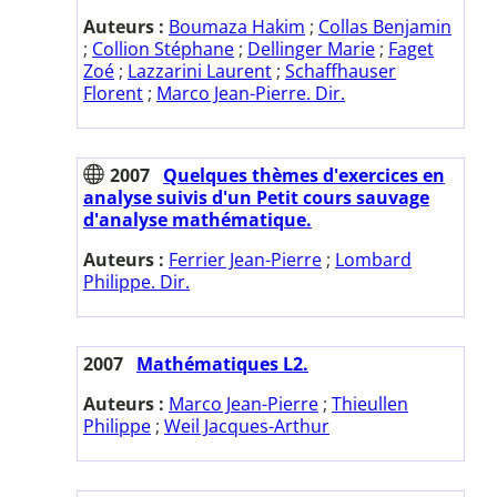
Auteurs :
Boumaza Hakim
;
Collas Benjamin
;
Collion Stéphane
;
Dellinger Marie
;
Faget
Zoé
;
Lazzarini Laurent
;
Schaffhauser
Florent
;
Marco Jean-Pierre. Dir.
2007
Quelques thèmes d'exercices en
analyse suivis d'un Petit cours sauvage
d'analyse mathématique.
Auteurs :
Ferrier Jean-Pierre
;
Lombard
Philippe. Dir.
2007
Mathématiques L2.
Auteurs :
Marco Jean-Pierre
;
Thieullen
Philippe
;
Weil Jacques-Arthur