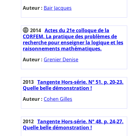
Auteur :
Bair Jacques
2014
Actes du 21e colloque de la
CORFEM. La pratique des problèmes de
recherche pour enseigner la logique et les
raisonnements mathématiques.
Auteur :
Grenier Denise
2013
Tangente Hors-série. N° 51. p. 20-23.
Quelle belle démonstration !
Auteur :
Cohen Gilles
2012
Tangente Hors-série. N° 48. p. 24-27.
Quelle belle démonstration !