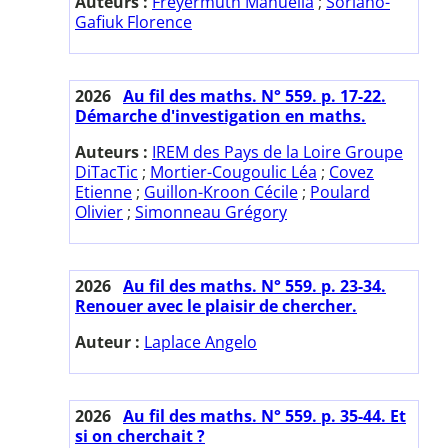
Auteurs :
Freyermuth Manuella
;
Soriano-
Gafiuk Florence
2026
Au fil des maths. N° 559. p. 17-22.
Démarche d'investigation en maths.
Auteurs :
IREM des Pays de la Loire Groupe
DiTacTic
;
Mortier-Cougoulic Léa
;
Covez
Etienne
;
Guillon-Kroon Cécile
;
Poulard
Olivier
;
Simonneau Grégory
2026
Au fil des maths. N° 559. p. 23-34.
Renouer avec le plaisir de chercher.
Auteur :
Laplace Angelo
2026
Au fil des maths. N° 559. p. 35-44. Et
si on cherchait ?