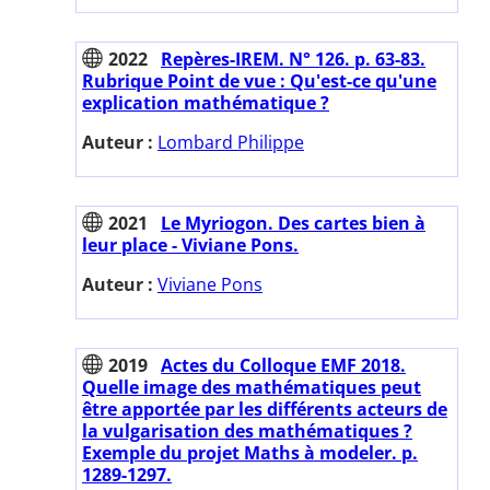
2022
Repères-IREM. N° 126. p. 63-83.
Rubrique Point de vue : Qu'est-ce qu'une
explication mathématique ?
Auteur :
Lombard Philippe
2021
Le Myriogon. Des cartes bien à
leur place - Viviane Pons.
Auteur :
Viviane Pons
2019
Actes du Colloque EMF 2018.
Quelle image des mathématiques peut
être apportée par les différents acteurs de
la vulgarisation des mathématiques ?
Exemple du projet Maths à modeler. p.
1289-1297.