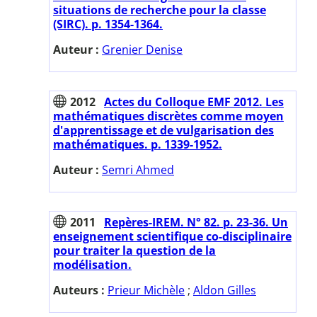
situations de recherche pour la classe
(SIRC). p. 1354-1364.
Auteur :
Grenier Denise
2012
Actes du Colloque EMF 2012. Les
mathématiques discrètes comme moyen
d'apprentissage et de vulgarisation des
mathématiques. p. 1339-1952.
Auteur :
Semri Ahmed
2011
Repères-IREM. N° 82. p. 23-36. Un
enseignement scientifique co-disciplinaire
pour traiter la question de la
modélisation.
Auteurs :
Prieur Michèle
;
Aldon Gilles