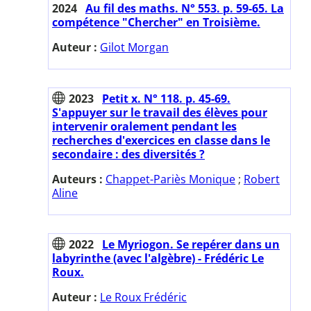
2024
Au fil des maths. N° 553. p. 59-65. La
compétence "Chercher" en Troisième.
Auteur :
Gilot Morgan
2023
Petit x. N° 118. p. 45-69.
S'appuyer sur le travail des élèves pour
intervenir oralement pendant les
recherches d'exercices en classe dans le
secondaire : des diversités ?
Auteurs :
Chappet-Pariès Monique
;
Robert
Aline
2022
Le Myriogon. Se repérer dans un
labyrinthe (avec l'algèbre) - Frédéric Le
Roux.
Auteur :
Le Roux Frédéric