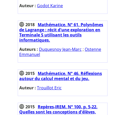
Auteur :
Godot Karine
2018
Mathématice. N° 61. Polynômes
de Lagrange : récit d'une exploration en
Terminale S utilisant les outils
informatiques.
Auteurs :
Duquesnoy Jean-Marc
;
Ostenne
Emmanuel
2015
Mathématice. N° 46. Réflexions
autour du calcul mental et du jeu.
Auteur :
Trouillot Eric
2015
Repères-IREM. N° 100. p. 5-22.
Quelles sont les conceptions d'élèves,