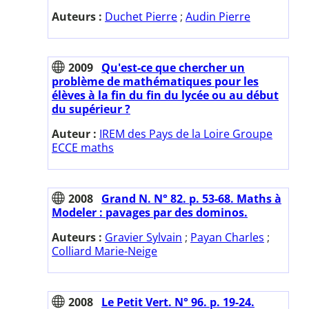
Auteurs :
Duchet Pierre
;
Audin Pierre
2009
Qu'est-ce que chercher un
problème de mathématiques pour les
élèves à la fin du fin du lycée ou au début
du supérieur ?
Auteur :
IREM des Pays de la Loire Groupe
ECCE maths
2008
Grand N. N° 82. p. 53-68. Maths à
Modeler : pavages par des dominos.
Auteurs :
Gravier Sylvain
;
Payan Charles
;
Colliard Marie-Neige
2008
Le Petit Vert. N° 96. p. 19-24.