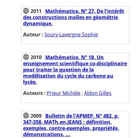
2011
Mathématice. N° 27. De l'intérêt
des constructions molles en géométrie
dynamique.
Auteur :
Soury-Lavergne Sophie
2010
Mathématice. N° 18. Un
enseignement scientifique co-disciplinaire
pour traiter la question de la
modélisation du cycle du carbone au
lycée.
Auteurs :
Prieur Michèle
;
Aldon Gilles
2009
Bulletin de l'APMEP. N° 482. p.
347-358. MATh.en.JEANS : définition,
exemples, contre-exemples, propriétés,
démonstrations, ...