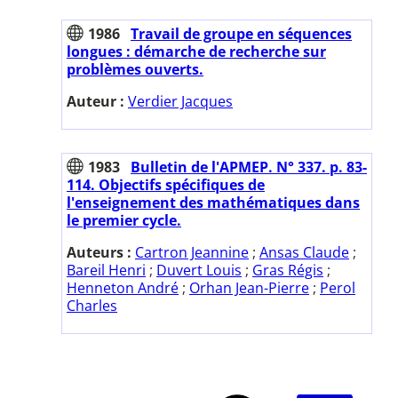
1986
Travail de groupe en séquences
longues : démarche de recherche sur
problèmes ouverts.
Auteur :
Verdier Jacques
1983
Bulletin de l'APMEP. N° 337. p. 83-
114. Objectifs spécifiques de
l'enseignement des mathématiques dans
le premier cycle.
Auteurs :
Cartron Jeannine
;
Ansas Claude
;
Bareil Henri
;
Duvert Louis
;
Gras Régis
;
Henneton André
;
Orhan Jean-Pierre
;
Perol
Charles