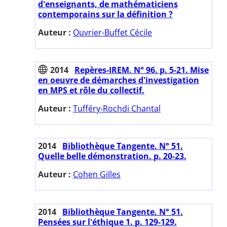
d'enseignants, de mathématiciens
contemporains sur la définition ?
Auteur :
Ouvrier-Buffet Cécile
2014
Repères-IREM. N° 96. p. 5-21. Mise
en oeuvre de démarches d'investigation
en MPS et rôle du collectif.
Auteur :
Tufféry-Rochdi Chantal
2014
Bibliothèque Tangente. N° 51.
Quelle belle démonstration. p. 20-23.
Auteur :
Cohen Gilles
2014
Bibliothèque Tangente. N° 51.
Pensées sur l'éthique 1. p. 129-129.