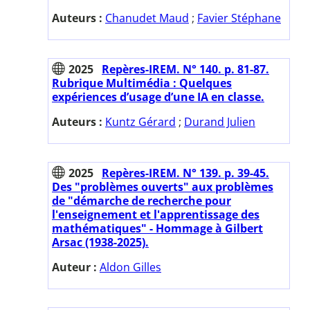
Auteurs :
Chanudet Maud
;
Favier Stéphane
2025
Repères-IREM. N° 140. p. 81-87.
Rubrique Multimédia : Quelques
expériences d’usage d’une IA en classe.
Auteurs :
Kuntz Gérard
;
Durand Julien
2025
Repères-IREM. N° 139. p. 39-45.
Des "problèmes ouverts" aux problèmes
de "démarche de recherche pour
l'enseignement et l'apprentissage des
mathématiques" - Hommage à Gilbert
Arsac (1938-2025).
Auteur :
Aldon Gilles