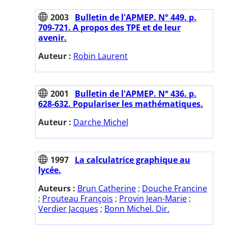
2003
Bulletin de l'APMEP. N° 449. p.
709-721. A propos des TPE et de leur
avenir.
Auteur :
Robin Laurent
2001
Bulletin de l'APMEP. N° 436. p.
628-632. Populariser les mathématiques.
Auteur :
Darche Michel
1997
La calculatrice graphique au
lycée.
Auteurs :
Brun Catherine
;
Douche Francine
;
Prouteau François
;
Provin Jean-Marie
;
Verdier Jacques
;
Bonn Michel. Dir.