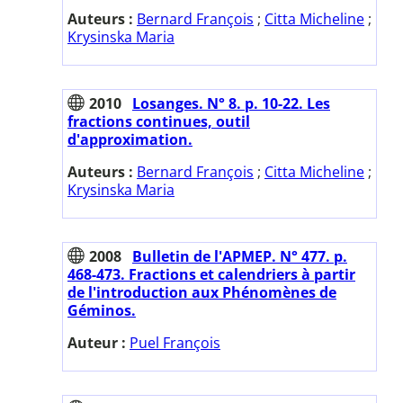
Auteurs :
Bernard François
;
Citta Micheline
;
Krysinska Maria
2010
Losanges. N° 8. p. 10-22. Les
fractions continues, outil
d'approximation.
Auteurs :
Bernard François
;
Citta Micheline
;
Krysinska Maria
2008
Bulletin de l'APMEP. N° 477. p.
468-473. Fractions et calendriers à partir
de l'introduction aux Phénomènes de
Géminos.
Auteur :
Puel François