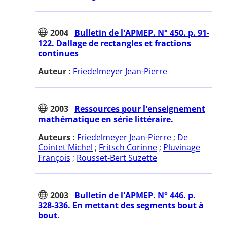
2004
Bulletin de l'APMEP. N° 450. p. 91-
122. Dallage de rectangles et fractions
continues
Auteur :
Friedelmeyer Jean-Pierre
2003
Ressources pour l'enseignement
mathématique en série littéraire.
Auteurs :
Friedelmeyer Jean-Pierre
;
De
Cointet Michel
;
Fritsch Corinne
;
Pluvinage
François
;
Rousset-Bert Suzette
2003
Bulletin de l'APMEP. N° 446. p.
328-336. En mettant des segments bout à
bout.