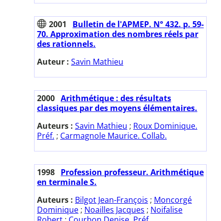
2001
Bulletin de l'APMEP. N° 432. p. 59-
70. Approximation des nombres réels par
des rationnels.
Auteur :
Savin Mathieu
2000
Arithmétique : des résultats
classiques par des moyens élémentaires.
Auteurs :
Savin Mathieu
;
Roux Dominique.
Préf.
;
Carmagnole Maurice. Collab.
1998
Profession professeur. Arithmétique
en terminale S.
Auteurs :
Bilgot Jean-François
;
Moncorgé
Dominique
;
Noailles Jacques
;
Noifalise
Robert
;
Courbon Denise. Préf.