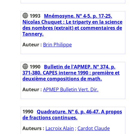
1993
Mnémosyne. N° 4-5. p. 17-25.
Nicolas Chuquet : Le triparty en la science
des nombres (extrait) et commentaires de
Tannery.
Auteur :
Brin Philippe
1990
Bulletin de l'APMEP. N° 374. p.
371-380. CAPES interne 1990 : première et
deuxième compositions de math.
Auteur :
APMEP Bulletin Vert. Dir.
1990
Quadrature. N° 6. p. 46-47. A propos
de fractions continues.
Auteurs :
Lacroix Alain
;
Cardot Claude