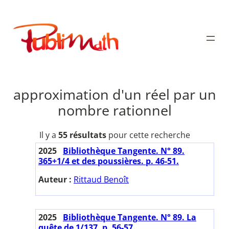
Aller
au
Publimath
contenu
approximation d'un réel par un
nombre rationnel
Il y a
55 résultats
pour cette recherche
2025
Bibliothèque Tangente. N° 89.
365+1/4 et des poussières. p. 46-51.
Auteur :
Rittaud Benoît
2025
Bibliothèque Tangente. N° 89. La
quête de 1/137. p. 56-57.