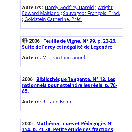
Auteurs :
Hardy Godfrey Harold
;
Wright
Edward Maitland
;
Sauvageot François. Trad.
;
Goldstein Catherine. Préf.
2006
Feuille de Vigne. N° 99. p. 23-26.
Suite de Farey et inégalité de Legendre.
Auteur :
Moreau Emmanuel
2006
Bibliothèque Tangente. N° 13. Les
rationnels pour atteindre les réels. p. 78-
85.
Auteur :
Rittaud Benoît
2005
Mathématiques et Pédagogie. N°
154. p. 21-38. Petite étude des fractions