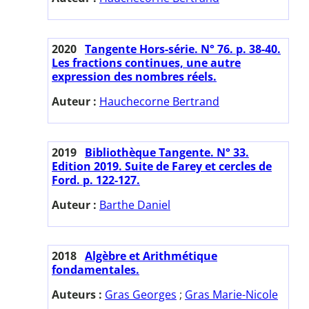
2020
Tangente Hors-série. N° 76. p. 38-40.
Les fractions continues, une autre
expression des nombres réels.
Auteur :
Hauchecorne Bertrand
2019
Bibliothèque Tangente. N° 33.
Edition 2019. Suite de Farey et cercles de
Ford. p. 122-127.
Auteur :
Barthe Daniel
2018
Algèbre et Arithmétique
fondamentales.
Auteurs :
Gras Georges
;
Gras Marie-Nicole