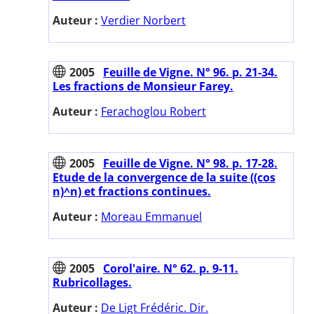
Auteur :
Verdier Norbert
2005
Feuille de Vigne. N° 96. p. 21-34.
Les fractions de Monsieur Farey.
Auteur :
Ferachoglou Robert
2005
Feuille de Vigne. N° 98. p. 17-28.
Etude de la convergence de la suite ((cos
n)^n) et fractions continues.
Auteur :
Moreau Emmanuel
2005
Corol'aire. N° 62. p. 9-11.
Rubricollages.
Auteur :
De Ligt Frédéric. Dir.