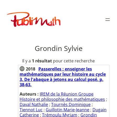
Aller
au
Publimath
contenu
Grondin Sylvie
Il y a
1 résultat
pour cette recherche
2018
Passerelles : enseigner les
mathématiques par leur histoire au cycle
3. De l'abaque à jetons au calcul posé. p.
38-63.
Auteurs :
IREM de la Réunion Groupe
Histoire et philosophie des mathématiques
;
Daval Nathalie
;
Tournès Dominique
;
Tiennot Luc
;
Guillotin Marie-Jeanne
;
Dugain
Catherine
;
Trémoulu Myriam
;
Grondin