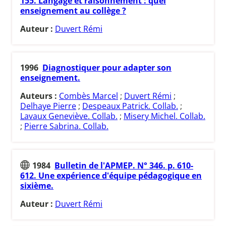
155. Langage et raisonnement : quel
enseignement au collège ?
Auteur :
Duvert Rémi
1996
Diagnostiquer pour adapter son
enseignement.
Auteurs :
Combès Marcel
;
Duvert Rémi
;
Delhaye Pierre
;
Despeaux Patrick. Collab.
;
Lavaux Geneviève. Collab.
;
Misery Michel. Collab.
;
Pierre Sabrina. Collab.
1984
Bulletin de l'APMEP. N° 346. p. 610-
612. Une expérience d'équipe pédagogique en
sixième.
Auteur :
Duvert Rémi