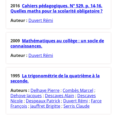
2016
Cahiers pédagogiques. N° 529. p. 14-16.
Quelles maths pour la scolarité obligatoire ?
Auteur :
Duvert Rémi
2009
Mathématiques au collège : un socle de
connaissances.
Auteur :
Duvert Rémi
1995
La trigonométrie de la quatrième à la
seconde.
Auteurs :
Delhaye Pierre
;
Combès Marcel
;
Dehove Jacques
;
Descaves Alain
;
Descaves
Nicole
;
Despeaux Patrick
;
Duvert Rémi
;
Farce
François
;
Jauffret Brigitte
;
Serris Claude