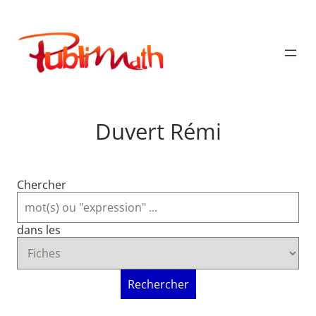
Aller
au
Publimath
contenu
Duvert Rémi
Chercher
dans les
Rechercher