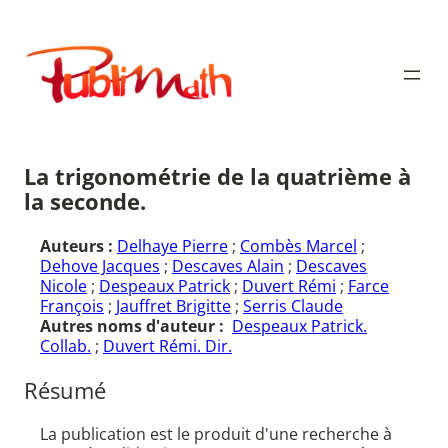
Aller
au
Publimath
contenu
La trigonométrie de la quatrième à
la seconde.
Auteurs :
Delhaye Pierre
;
Combès Marcel
;
Dehove Jacques
;
Descaves Alain
;
Descaves
Nicole
;
Despeaux Patrick
;
Duvert Rémi
;
Farce
François
;
Jauffret Brigitte
;
Serris Claude
Autres noms d'auteur :
Despeaux Patrick.
Collab.
;
Duvert Rémi. Dir.
Résumé
La publication est le produit d'une recherche à