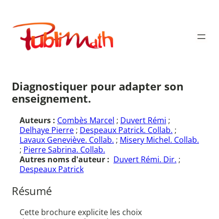
Aller
au
Publimath
contenu
Diagnostiquer pour adapter son
enseignement.
Auteurs :
Combès Marcel
;
Duvert Rémi
;
Delhaye Pierre
;
Despeaux Patrick. Collab.
;
Lavaux Geneviève. Collab.
;
Misery Michel. Collab.
;
Pierre Sabrina. Collab.
Autres noms d'auteur :
Duvert Rémi. Dir.
;
Despeaux Patrick
Résumé
Cette brochure explicite les choix