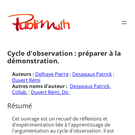
Aller
au
Publimath
contenu
Cycle d'observation : préparer à la
démonstration.
Auteurs :
Delhaye Pierre
;
Despeaux Patrick
;
Duvert Rémi
Autres noms d'auteur :
Despeaux Patrick.
Collab.
;
Duvert Rémi. Dir.
Résumé
Cet ouvrage est un recueil de réflexions et
d'expérimentation liée à l'apprentissage de
l'argumentation au cycle d'observation. Il est