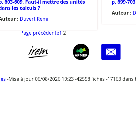
p. 603-609. Faut-il mettre des unités
p. 699-703
dans les calculs ?
Auteur :
D
Auteur :
Duvert Rémi
Page précédente
1
2
les
-
Mise à jour 06/08/2026 19:23 -
42558 fiches -
17163 dans 