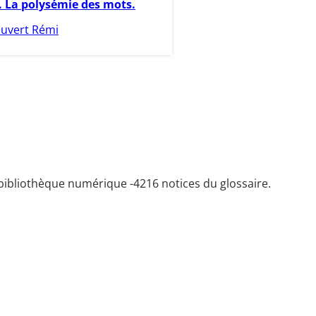
. La polysémie des mots.
uvert Rémi
bibliothèque numérique -
4216 notices du glossaire.