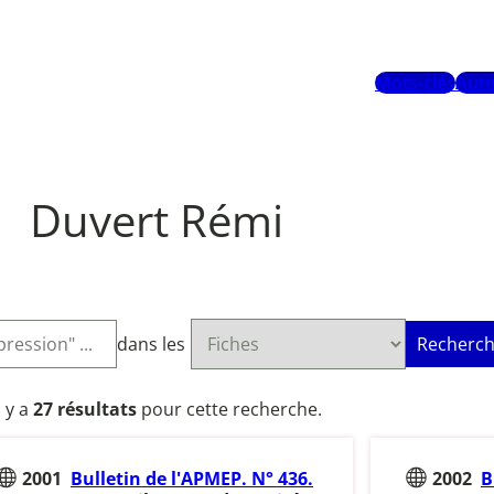
Mots-clés
Aute
Duvert Rémi
dans les
Recherch
l y a
27 résultats
pour cette recherche.
2001
Bulletin de l'APMEP. N° 436.
2002
B