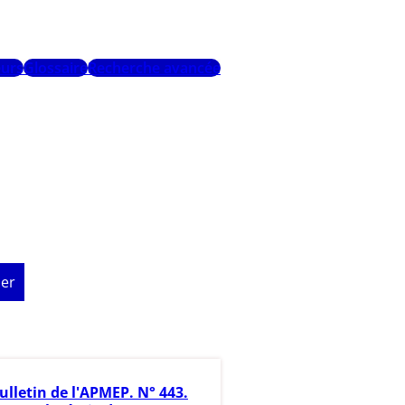
urs
Glossaire
Recherche avancée
er
ulletin de l'APMEP. N° 443.