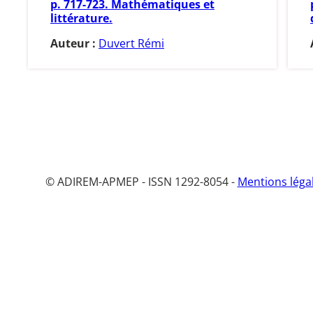
p. 717-723. Mathématiques et
littérature.
Auteur :
Duvert Rémi
© ADIREM-APMEP - ISSN 1292-8054 -
Mentions léga