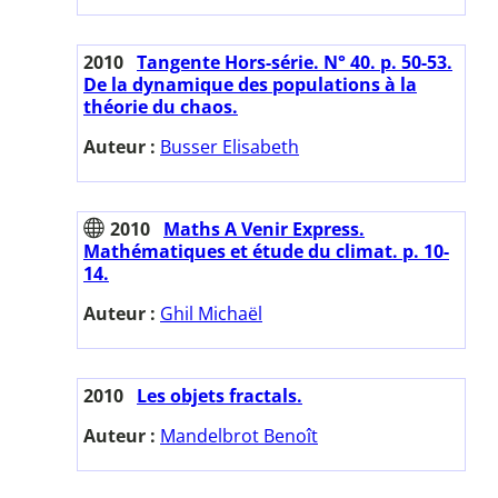
2010
Tangente Hors-série. N° 40. p. 50-53.
De la dynamique des populations à la
théorie du chaos.
Auteur :
Busser Elisabeth
2010
Maths A Venir Express.
Mathématiques et étude du climat. p. 10-
14.
Auteur :
Ghil Michaël
2010
Les objets fractals.
Auteur :
Mandelbrot Benoît