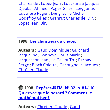
Charles de
;
Lopez Jean
;
Lubczanski Jacques
;
Djebbar Ahmed
;
Pagès Gilles
;
Lévy Jonas
;
Cuculière Roger
;
Dengreville Michel
;
Godefroy Gilles
;
Granrut Charles de. Dir.
;
Lopez Jean. Dir.
1998
Les chantiers du chaos.
Auteurs :
Gaud Dominique
;
Guichard
Jacqueline
;
Bonneval Louis-Marie
;
Jacquesson Jean
;
Le Galliot Th.
;
Parpay
Serge
;
Bloch Colette
;
Gacougnolle Jacques
;
Chrétien Claude
1998
Repères-IREM. N° 32. p. 81-110.
Qu'est-ce que le hasard ? Comment le
mathématiser ?
Auteurs :
Chrétien Claude
;
Gaud