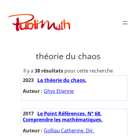
Aller
au
Publimath
contenu
théorie du chaos
Il y a
38 résultats
pour cette recherche
2023
La théorie du chaos.
Auteur :
Ghys Etienne
2017
Le Point Références. N° 68.
Comprendre les mathématiques.
Auteur :
Golliau Catherine. Dir.