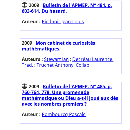
2009
Bulletin de l'APMEP. N° 484. p.
603-614. Du hasard.
Auteur :
Piednoir Jean-Louis
2009
Mon cabinet de curiosités
mathématiques.
Auteurs :
Stewart Ian
;
Decréau Laurence.
Trad.
;
Truchet Anthony. Collab.
2009
Bulletin de l'APMEP. N° 485. p.
760-764, 778. Une promenade
mathématique ou Dieu a-t-il joué aux dés
avec les nombres premiers ?
Auteur :
Pombourcq Pascale