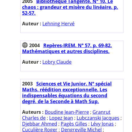
2005
Bibliothèque Tangente. N° 10. Le
chaos : grandeur et misère du linéaire. p.
52-57.
Auteur :
Lehning Hervé
2004
Repères-IREM. N° 57. p. 69-82.
Mathématiques et autres disciplines.
Auteur :
Lobry Claude
2003
Sciences et Vie Junior. N° spécial
Maths. réédition exceptionnelle. Les
indispensables équations du second
degré, de la Seconde à Math Sup.
Auteurs :
Boudine Jean-Pierre
;
Granrut
Charles de
;
Lopez Jean
;
Lubczanski Jacques
;
Djebbar Ahmed
;
Pagès Gilles
;
Lévy Jonas
;
Cuculière Roger
;
Dengreville Michel
;