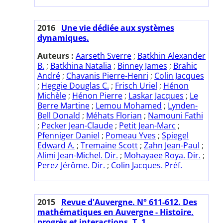
2016
Une vie dédiée aux systèmes
dynamiques.
Auteurs :
Aarseth Sverre
;
Batkhin Alexander
B.
;
Batkhina Natalia
;
Binney James
;
Brahic
André
;
Chavanis Pierre-Henri
;
Colin Jacques
;
Heggie Douglas C.
;
Frisch Uriel
;
Hénon
Michèle
;
Hénon Pierre
;
Laskar Jacques
;
Le
Berre Martine
;
Lemou Mohamed
;
Lynden-
Bell Donald
;
Méhats Florian
;
Namouni Fathi
;
Pecker Jean-Claude
;
Petit Jean-Marc
;
Pfenniger Daniel
;
Pomeau Yves
;
Spiegel
Edward A.
;
Tremaine Scott
;
Zahn Jean-Paul
;
Alimi Jean-Michel. Dir.
;
Mohayaee Roya. Dir.
;
Perez Jérôme. Dir.
;
Colin Jacques. Préf.
2015
Revue d'Auvergne. N° 611-612. Des
mathématiques en Auvergne - Histoire,
progrès et interactions. T. 1.