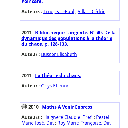
Poincaré.
Auteurs :
Truc Jean-Paul
;
Villani Cédric
2011
Bibliothèque Tangente. N° 40. De la
dynamique des populations à la théorie
du chaos. p. 128-133.
Auteur :
Busser Elisabeth
2011
La théorie du chaos.
Auteur :
Ghys Etienne
2010
Maths A Venir Express.
Auteurs :
Haigneré Claudie. Préf.
;
Pestel
Marie-José. Dir.
;
Roy Marie-Françoise. Dir.