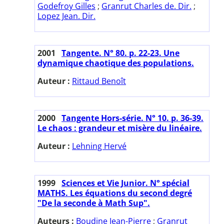
Godefroy Gilles
;
Granrut Charles de. Dir.
;
Lopez Jean. Dir.
2001
Tangente. N° 80. p. 22-23. Une
dynamique chaotique des populations.
Auteur :
Rittaud Benoît
2000
Tangente Hors-série. N° 10. p. 36-39.
Le chaos : grandeur et misère du linéaire.
Auteur :
Lehning Hervé
1999
Sciences et Vie Junior. N° spécial
MATHS. Les équations du second degré
"De la seconde à Math Sup".
Auteurs :
Boudine Jean-Pierre
;
Granrut