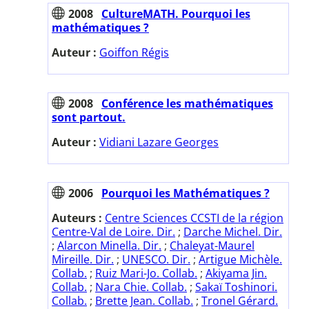
2008
CultureMATH. Pourquoi les
mathématiques ?
Auteur :
Goiffon Régis
2008
Conférence les mathématiques
sont partout.
Auteur :
Vidiani Lazare Georges
2006
Pourquoi les Mathématiques ?
Auteurs :
Centre Sciences CCSTI de la région
Centre-Val de Loire. Dir.
;
Darche Michel. Dir.
;
Alarcon Minella. Dir.
;
Chaleyat-Maurel
Mireille. Dir.
;
UNESCO. Dir.
;
Artigue Michèle.
Collab.
;
Ruiz Mari-Jo. Collab.
;
Akiyama Jin.
Collab.
;
Nara Chie. Collab.
;
Sakaï Toshinori.
Collab.
;
Brette Jean. Collab.
;
Tronel Gérard.