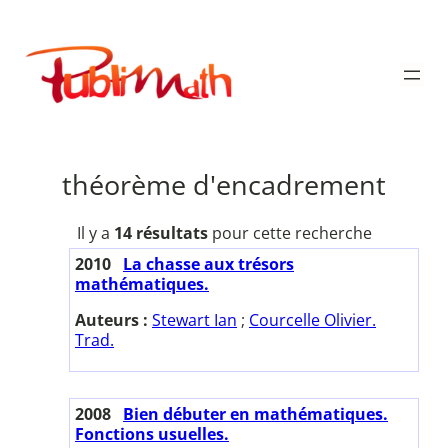
Aller
au
Publimath
contenu
théorème d'encadrement
Il y a
14 résultats
pour cette recherche
2010
La chasse aux trésors
mathématiques.
Auteurs :
Stewart Ian
;
Courcelle Olivier.
Trad.
2008
Bien débuter en mathématiques.
Fonctions usuelles.