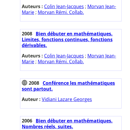
Auteurs :
Colin Jean-Jacques
;
Morvan Jean-
Marie
;
Morvan Rémi. Collab.
2008
Bien débuter en mathématiques.
Limites, fonctions continues, fonctions
dérivables.
Auteurs :
Colin Jean-Jacques
;
Morvan Jean-
Marie
;
Morvan Rémi. Collab.
2008
Conférence les mathématiques
sont partout.
Auteur :
Vidiani Lazare Georges
2006
Bien débuter en mathématiques.
Nombres réels, suites.