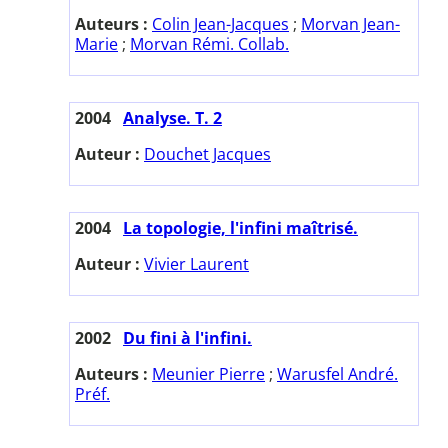
Auteurs :
Colin Jean-Jacques
;
Morvan Jean-
Marie
;
Morvan Rémi. Collab.
2004
Analyse. T. 2
Auteur :
Douchet Jacques
2004
La topologie, l'infini maîtrisé.
Auteur :
Vivier Laurent
2002
Du fini à l'infini.
Auteurs :
Meunier Pierre
;
Warusfel André.
Préf.